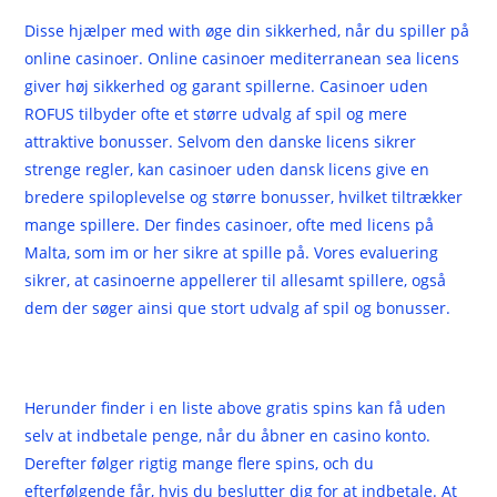
Disse hjælper med with øge din sikkerhed, når du spiller på
online casinoer. Online casinoer mediterranean sea licens
giver høj sikkerhed og garant spillerne. Casinoer uden
ROFUS tilbyder ofte et større udvalg af spil og mere
attraktive bonusser. Selvom den danske licens sikrer
strenge regler, kan casinoer uden dansk licens give en
bredere spiloplevelse og større bonusser, hvilket tiltrækker
mange spillere. Der findes casinoer, ofte med licens på
Malta, som im or her sikre at spille på. Vores evaluering
sikrer, at casinoerne appellerer til allesamt spillere, også
dem der søger ainsi que stort udvalg af spil og bonusser.
Tilmeld Get Casinoet
Herunder finder i en liste above gratis spins kan få uden
selv at indbetale penge, når du åbner en casino konto.
Derefter følger rigtig mange flere spins, och du
efterfølgende får, hvis du beslutter dig for at indbetale. At