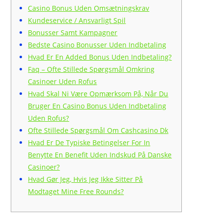
Casino Bonus Uden Omsætningskrav
Kundeservice / Ansvarligt Spil
Bonusser Samt Kampagner
Bedste Casino Bonusser Uden Indbetaling
Hvad Er En Added Bonus Uden Indbetaling?
Faq – Ofte Stillede Spørgsmål Omkring
Casinoer Uden Rofus
Hvad Skal Ni Være Opmærksom På, Når Du
Bruger En Casino Bonus Uden Indbetaling
Uden Rofus?
Ofte Stillede Spørgsmål Om Cashcasino Dk
Hvad Er De Typiske Betingelser For In
Benytte En Benefit Uden Indskud På Danske
Casinoer?
Hvad Gør Jeg, Hvis Jeg Ikke Sitter På
Modtaget Mine Free Rounds?