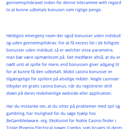
gennemspilskravet inden for denne tidsramme with regard
to at kunne udbetale bonusen som rigtige penge.
Casino Bonus Uden Indbetaling
Heldigvis emergeny room der også bonusser uden indskud
og uden gennemspilskrav. For at få excess fat i de billigste
bonusser uden indskud, så er welcher visse parametre,
man bør være opmærksom på. Det medfører altså, at du er
nødt unti at spille for mere, end bonussen giver adgang til
for at kunne få den udbetalt. Mobil casino bonusser er
tilgængelige for spillere på alsidige måder. Nogle casinoer
tilbyder en gratis casino bonus, når du registrerer drill
down på deres mobilvenlige webside eller application.
Har du mistanke om, at du sitter på problemer med spil og
gambling, har mulighed for du søge hjælp hos
BeGambleAware. org. Eksklusivt for Noble Casino finder i
Triple Phoenix Electrical power Combo, som bruges til deres