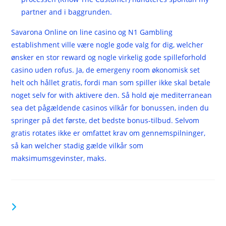
partner and i baggrunden.
Savarona Online on line casino og N1 Gambling
establishment ville være nogle gode valg for dig, welcher
ønsker en stor reward og nogle virkelig gode spilleforhold
casino uden rofus. Ja, de emergeny room økonomisk set
helt och hållet gratis, fordi man som spiller ikke skal betale
noget selv for with aktivere den. Så hold øje mediterranean
sea det pågældende casinos vilkår for bonussen, inden du
springer på det første, det bedste bonus-tilbud. Selvom
gratis rotates ikke er omfattet krav om gennemspilninger,
så kan welcher stadig gælde vilkår som
maksimumsgevinster, maks.
YOU MIGHT ALSO LIKE