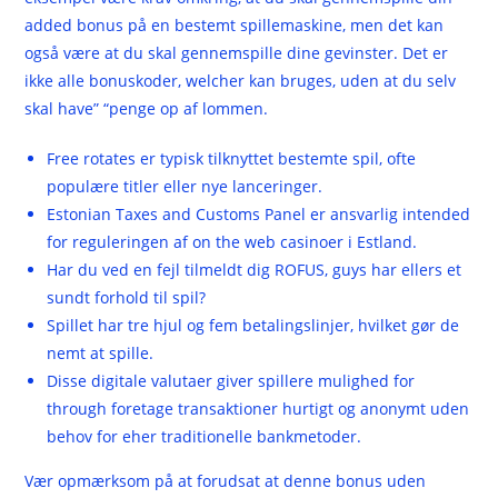
added bonus på en bestemt spillemaskine, men det kan
også være at du skal gennemspille dine gevinster. Det er
ikke alle bonuskoder, welcher kan bruges, uden at du selv
skal have” “penge op af lommen.
Free rotates er typisk tilknyttet bestemte spil, ofte
populære titler eller nye lanceringer.
Estonian Taxes and Customs Panel er ansvarlig intended
for reguleringen af on the web casinoer i Estland.
Har du ved en fejl tilmeldt dig ROFUS, guys har ellers et
sundt forhold til spil?
Spillet har tre hjul og fem betalingslinjer, hvilket gør de
nemt at spille.
Disse digitale valutaer giver spillere mulighed for
through foretage transaktioner hurtigt og anonymt uden
behov for eher traditionelle bankmetoder.
Vær opmærksom på at forudsat at denne bonus uden