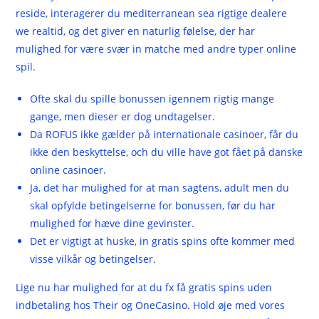
reside, interagerer du mediterranean sea rigtige dealere
we realtid, og det giver en naturlig følelse, der har
mulighed for være svær in matche med andre typer online
spil.
Ofte skal du spille bonussen igennem rigtig mange
gange, men dieser er dog undtagelser.
Da ROFUS ikke gælder på internationale casinoer, får du
ikke den beskyttelse, och du ville have got fået på danske
online casinoer.
Ja, det har mulighed for at man sagtens, adult men du
skal opfylde betingelserne for bonussen, før du har
mulighed for hæve dine gevinster.
Det er vigtigt at huske, in gratis spins ofte kommer med
visse vilkår og betingelser.
Lige nu har mulighed for at du fx få gratis spins uden
indbetaling hos Their og OneCasino. Hold øje med vores