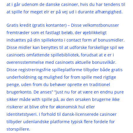
at i går udenom de danske casinoer, hvis du har tendens til
at spille for meget elr er på vej ud i durante afhængighed.
Gratis kredit (gratis kontanter) – Disse velkomstbonusser
fremtræder som et fastlagt beløb, der øjeblikkeligt
indsættes på din spillekonto i contact form af bonusmidler.
Disse midler kan benyttes til at udforske forskellige spil we
casinoets omfattende spillebibliotek, forudsat at e er i
overensstemmelse med casinoets aktuelle bonusvilkår.
Disse registreringsfrie spilleplatforme tilbyder både gratis
underholdning og mulighed for from spille med rigtige
penge, uden from du behøver oprette en traditionel
brugerkonto. De anses” “just nu for at være en endnu pure
sikker måde with spille på, av den orsaken brugerne ikke
risikerer at blive ofre for økonomisk hul eller
identitetstyveri. I forhold til dansk-licenserede casinoer
tilbyder udenlandske platforme typisk flere fordele for
storspillere.