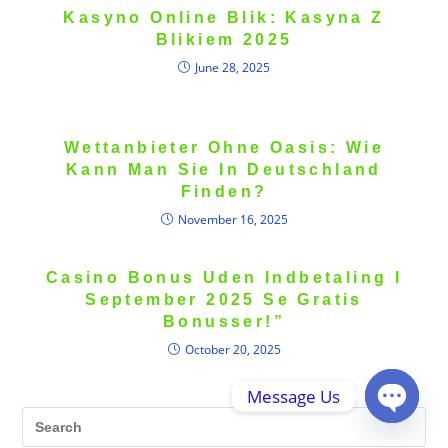
Kasyno Online Blik: Kasyna Z
Blikiem 2025
June 28, 2025
Wettanbieter Ohne Oasis: Wie
Kann Man Sie In Deutschland
Finden?
November 16, 2025
Casino Bonus Uden Indbetaling I
September 2025 Se Gratis
Bonusser!”
October 20, 2025
Message Us
Pr
Es
Open ch
to