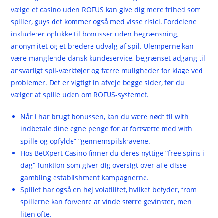
vælge et casino uden ROFUS kan give dig mere frihed som
spiller, guys det kommer også med visse risici. Fordelene
inkluderer oplukke til bonusser uden begrænsning,
anonymitet og et bredere udvalg af spil. Ulemperne kan
være manglende dansk kundeservice, begrænset adgang til
ansvarligt spil-værktøjer og færre muligheder for klage ved
problemer. Det er vigtigt in afveje begge sider, før du
vælger at spille uden om ROFUS-systemet.
Når i har brugt bonussen, kan du være nødt til with
indbetale dine egne penge for at fortsætte med with
spille og opfylde” “gennemspilskravene.
Hos BetXpert Casino finner du deres nyttige “free spins i
dag”-funktion som giver dig oversigt over alle disse
gambling establishment kampagnerne.
Spillet har også en høj volatilitet, hvilket betyder, from
spillerne kan forvente at vinde større gevinster, men
liten ofte.