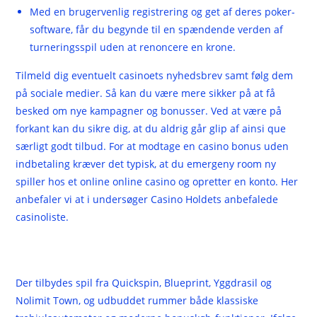
Med en brugervenlig registrering og get af deres poker-
software, får du begynde til en spændende verden af
turneringsspil uden at renoncere en krone.
Tilmeld dig eventuelt casinoets nyhedsbrev samt følg dem
på sociale medier. Så kan du være mere sikker på at få
besked om nye kampagner og bonusser. Ved at være på
forkant kan du sikre dig, at du aldrig går glip af ainsi que
særligt godt tilbud. For at modtage en casino bonus uden
indbetaling kræver det typisk, at du emergeny room ny
spiller hos et online online casino og opretter en konto. Her
anbefaler vi at i undersøger Casino Holdets anbefalede
casinoliste.
Krav Til Spiludbyderne
Der tilbydes spil fra Quickspin, Blueprint, Yggdrasil og
Nolimit Town, og udbuddet rummer både klassiske