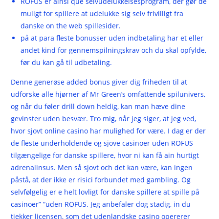
ROFUS er ainsi que selvudelukkelsesprogram, der gør de
muligt for spillere at udelukke sig selv frivilligt fra
danske on the web spillesider.
på at para fleste bonusser uden indbetaling har et eller
andet kind for gennemspilningskrav och du skal opfylde,
før du kan gå til udbetaling.
Denne generøse added bonus giver dig friheden til at
udforske alle hjørner af Mr Green’s omfattende spilunivers,
og når du føler drill down heldig, kan man hæve dine
gevinster uden besvær. Tro mig, når jeg siger, at jeg ved,
hvor sjovt online casino har mulighed for være. I dag er der
de fleste underholdende og sjove casinoer uden ROFUS
tilgængelige for danske spillere, hvor ni kan få ain hurtigt
adrenalinsus. Men så sjovt och det kan være, kan ingen
påstå, at der ikke er risici forbundet med gambling. Og
selvfølgelig er e helt lovligt for danske spillere at spille på
casinoer” “uden ROFUS. Jeg anbefaler dog stadig, in du
tjekker licensen, som det udenlandske casino opererer