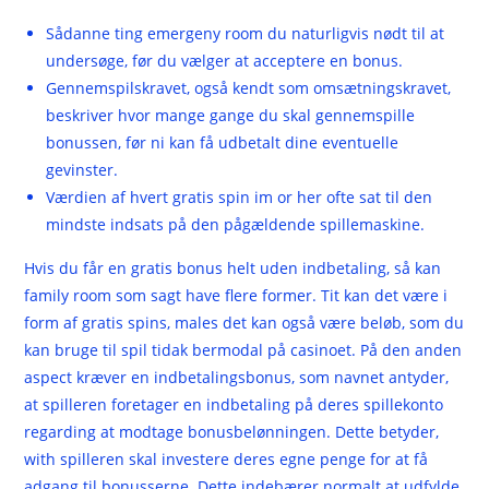
Sådanne ting emergeny room du naturligvis nødt til at
undersøge, før du vælger at acceptere en bonus.
Gennemspilskravet, også kendt som omsætningskravet,
beskriver hvor mange gange du skal gennemspille
bonussen, før ni kan få udbetalt dine eventuelle
gevinster.
Værdien af hvert gratis spin im or her ofte sat til den
mindste indsats på den pågældende spillemaskine.
Hvis du får en gratis bonus helt uden indbetaling, så kan
family room som sagt have flere former. Tit kan det være i
form af gratis spins, males det kan også være beløb, som du
kan bruge til spil tidak bermodal på casinoet. På den anden
aspect kræver en indbetalingsbonus, som navnet antyder,
at spilleren foretager en indbetaling på deres spillekonto
regarding at modtage bonusbelønningen. Dette betyder,
with spilleren skal investere deres egne penge for at få
adgang til bonusserne. Dette indebærer normalt at udfylde