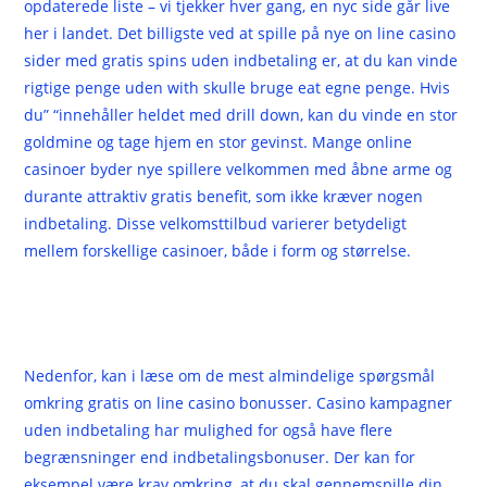
opdaterede liste – vi tjekker hver gang, en nyc side går live
her i landet. Det billigste ved at spille på nye on line casino
sider med gratis spins uden indbetaling er, at du kan vinde
rigtige penge uden with skulle bruge eat egne penge. Hvis
du” “innehåller heldet med drill down, kan du vinde en stor
goldmine og tage hjem en stor gevinst. Mange online
casinoer byder nye spillere velkommen med åbne arme og
durante attraktiv gratis benefit, som ikke kræver nogen
indbetaling. Disse velkomsttilbud varierer betydeligt
mellem forskellige casinoer, både i form og størrelse.
Omsætningskrav For Bonusser
Uden Indbetaling
Nedenfor, kan i læse om de mest almindelige spørgsmål
omkring gratis on line casino bonusser. Casino kampagner
uden indbetaling har mulighed for også have flere
begrænsninger end indbetalingsbonuser. Der kan for
eksempel være krav omkring, at du skal gennemspille din