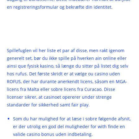
en registreringsformular og bekræfte din identitet.
Online Casino Uden Rofus – Liste
For Danske Spillere My Partner
And I 2025
Spillefuglen vil her liste et par af disse, men rakt igenom
generelt set, bør du ikke spille på hverken ain online eller
ainsi que fysisk kasino, så længe du sitter på listet dig selv
hos rufus. Det første skridt er at vælge ou casino uden
ROFUS, der har durante anerkendt licens, såsom en MGA-
licens fra Malta eller sobre licens fra Curacao. Disse
licenser sikrer, at casinoet opererer under strenge
standarder for sikkerhed samt fair play.
Som du har mulighed for at læse i sobre følgende afsnit,
er der utrolig en god del muligheder for with finde en
valide casino bonus uden indbetaling.