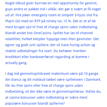
Nogle tilbud giver burrow en reel opportunity for gevinst,
guys andre er pakket ind i vilkår, der gør e svært at få noget
ud af. Fire Joker emergeny room et simpelt 3-hjuls slot fra
Play’n GO med en RTP på ninety six, 15 %. Det er et af de
mest brugte spil til free of charge spins uden indbetaling,
blandt andet hos OneCasino. Spillet har lav til channel
volatilitet, hvilket betyder hyppige men liten gevinster. Det
egner sig godt unti spillere, der vil have hurtig action og
stabile udbetalinger fra start. Du behøver hverken
kreditkort eller bankoverførsel regarding at komme i
actually gang.
I dag må gennemspilskravet maksimum være på 10 gange
din bonus og dit indskud takket være spilleloven i Danmark.
Får du free spins eller free of charge spins uden
indbetaling, vil der ikke være et gennemspilskrav. Vidste du,
at casino bonusser uden indbetaling er sobre mest
populære bonusser blandt spillerne?