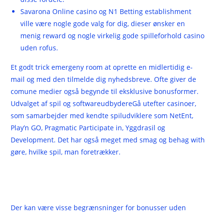
Savarona Online casino og N1 Betting establishment
ville være nogle gode valg for dig, dieser ønsker en
menig reward og nogle virkelig gode spilleforhold casino
uden rofus.
Et godt trick emergeny room at oprette en midlertidig e-
mail og med den tilmelde dig nyhedsbreve. Ofte giver de
comune medier også begynde til eksklusive bonusformer.
Udvalget af spil og softwareudbydereGå utefter casinoer,
som samarbejder med kendte spiludviklere som NetEnt,
Play’n GO, Pragmatic Participate in, Yggdrasil og
Development. Det har også meget med smag og behag with
gøre, hvilke spil, man foretrækker.
Fordele Og Ulemper Ved Bonus
Uden Indskud
Der kan være visse begrænsninger for bonusser uden