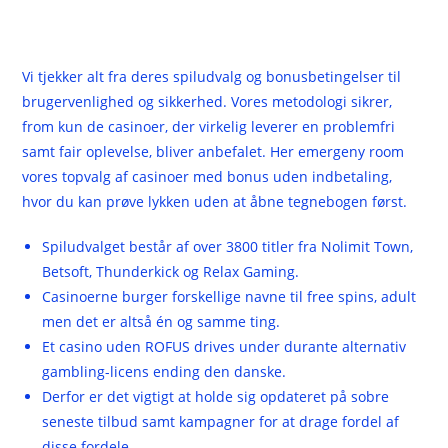
Free Spins Velkomstbonusser
Uden Indbetaling
Vi tjekker alt fra deres spiludvalg og bonusbetingelser til
brugervenlighed og sikkerhed. Vores metodologi sikrer,
from kun de casinoer, der virkelig leverer en problemfri
samt fair oplevelse, bliver anbefalet. Her emergeny room
vores topvalg af casinoer med bonus uden indbetaling,
hvor du kan prøve lykken uden at åbne tegnebogen først.
Spiludvalget består af over 3800 titler fra Nolimit Town,
Betsoft, Thunderkick og Relax Gaming.
Casinoerne burger forskellige navne til free spins, adult
men det er altså én og samme ting.
Et casino uden ROFUS drives under durante alternativ
gambling-licens ending den danske.
Derfor er det vigtigt at holde sig opdateret på sobre
seneste tilbud samt kampagner for at drage fordel af
disse fordele.