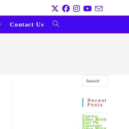
y
Contact Us
Toggle
website
search
Press
Escape
to
close
the
search
panel.
Recent
Posts
Casino
Uden Mitid
Spil På
Casinoer
Uden Mitid