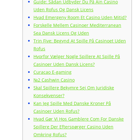
Guide: Sådan Udbyder Du På Ain Casino
Uden Rofus Og Dansk Licens
Hvad Emergeny Room Et Casino Uden Mitid?
Forskelle Mellem Casinoer Mediterranean
Sea Dansk Licens Og Uden
Trin Five: Begynd At Spille På Casinoet Uden
Rofus
Hvorfor Vælger Nogle Spillere At Spille På
Casinoer Uden Dansk Licens?
Curacao E-gaming
№2 Cashwin Casino
Skal Spillere Bekymre Sej Om Juridiske
Konsekvenser?
Kan Jeg Spille Med Danske Kroner På
Casinoer Uden Rofus?
Hvad Gør Vi Hos Gamblere Com For Danske
Spillere Der Efterspørger Casino Uden
Omkring Rofus?