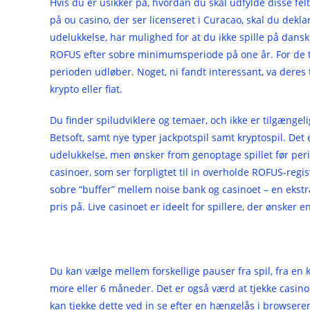
Hvis du er usikker på, hvordan du skal udfylde disse felte
på ou casino, der ser licenseret i Curacao, skal du dekl
udelukkelse, har mulighed for at du ikke spille på dansk
ROFUS efter sobre minimumsperiode på one år. For de t
perioden udløber. Noget, ni fandt interessant, va deres
krypto eller fiat.
Du finder spiludviklere og temaer, och ikke er tilgæng
Betsoft, samt nye typer jackpotspil samt kryptospil. Det e
udelukkelse, men ønsker from genoptage spillet før peri
casinoer, som ser forpligtet til in overholde ROFUS-regi
sobre “buffer” mellem noise bank og casinoet – en ekstr
pris på. Live casinoet er ideelt for spillere, der ønsker 
Velrenommerede Og Sikre Li
Du kan vælge mellem forskellige pauser fra spil, fra en k
more eller 6 måneder. Det er også værd at tjekke casin
kan tjekke dette ved in se efter en hængelås i browsere