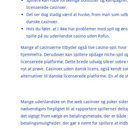
Spillere kan rode forskellige bonusser og kampagner,
licenserede casinoer.
Det ser dog stadig værd at huske, from man som udby
danske casinoer.
Hvis du føler, at i ikke har problemer med spil og øns
spille på ou udenlandsk casino uden Rofus.
Mange af casinoerne tilbyder også live casino-spil, hvor
hjemmefra. Derudover kan spillere opdage niche-spil og 
licenserede platforme. Dette brede udvalg sikrer sobre 
nyt at prøve. Casinoer uden dansk licens, også kendt som
alternativer til danske licenserede platforme. En af de s
Fordelene Og Ulemperne Ved C
Mange udenlandske on the web casinoer og poker sider t
nødvendigvis forpligtet til at rapportere spillernes del
det vigtigt from vælge en betalingsmetode, der er både 
betalingsmuligheder, der gør e nemt for spillere at in