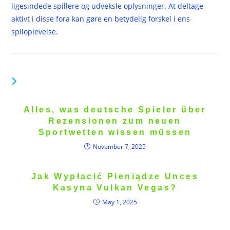
ligesindede spillere og udveksle oplysninger. At deltage
aktivt i disse fora kan gøre en betydelig forskel i ens
spiloplevelse.
YOU MIGHT ALSO LIKE
Alles, was deutsche Spieler über
Rezensionen zum neuen
Sportwetten wissen müssen
November 7, 2025
Jak Wypłacić Pieniądze Unces
Kasyna Vulkan Vegas?
May 1, 2025