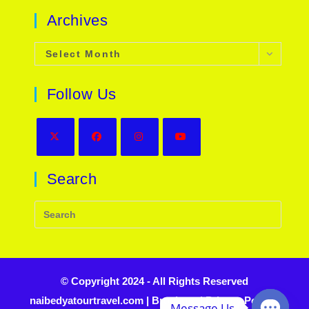
Archives
Archives
Select Month
Follow Us
Search
Pres
Esca
to
clos
the
sear
pane
© Copyright 2024 - All Rights Reserved
naibedyatourtravel.com | Brochure | Privacy Policy |
Message Us