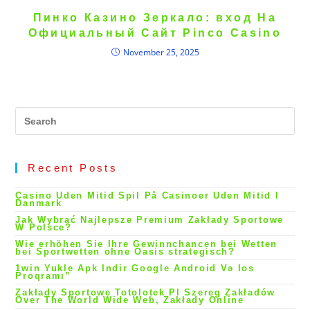
Пинко Казино Зеркало: вход На
Официальный Сайт Pinco Casino
November 25, 2025
Pr
Es
to
cl
th
se
pa
Recent Posts
Casino Uden Mitid Spil På Casinoer Uden Mitid I
Danmark
Jak Wybrać Najlepsze Premium Zakłady Sportowe
W Polsce?
Wie erhöhen Sie Ihre Gewinnchancen bei Wetten
bei Sportwetten ohne Oasis strategisch?
1win Yukle Apk Indir Google Android Və Ios
Proqramı”
Zakłady Sportowe Totolotek Pl Szereg Zakładów
Over The World Wide Web, Zakłady Online