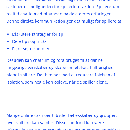
casinoer er muligheden for spillerinteraktion. Spillere kan i
realtid chatte med hinanden og dele deres erfaringer.
Denne direkte kommunikation gør det muligt for spillere at
Diskutere strategier for spil
Dele tips og tricks
Fejre sejre sammen
Desuden kan chatrum og fora bruges til at danne
langvarige venskaber og skabe en følelse af tilhørighed
blandt spillere. Det hjælper med at reducere følelsen af
isolation, som nogle kan opleve, når de spiller alene.
Spilfællesskaber: En Ny
Dimension
Mange online casinoer tilbyder fællesskaber og grupper,
hvor spillere kan samles. Disse samfund kan være
uformelle chats eller organiserede grupper med specifikke