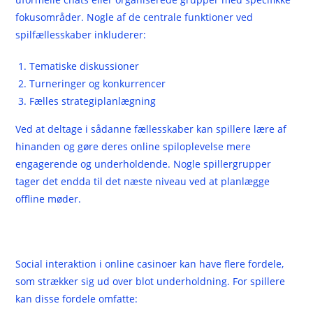
fokusområder. Nogle af de centrale funktioner ved
spilfællesskaber inkluderer:
Tematiske diskussioner
Turneringer og konkurrencer
Fælles strategiplanlægning
Ved at deltage i sådanne fællesskaber kan spillere lære af
hinanden og gøre deres online spiloplevelse mere
engagerende og underholdende. Nogle spillergrupper
tager det endda til det næste niveau ved at planlægge
offline møder.
Fordele ved Social Interaktion
Social interaktion i online casinoer kan have flere fordele,
som strækker sig ud over blot underholdning. For spillere
kan disse fordele omfatte: