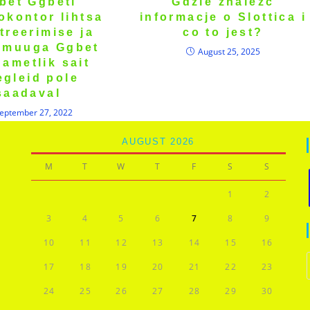
bet Ggbeti
Gdzie znaleźć
okontor lihtsa
informacje o Slottica i
treerimise ja
co to jest?
 muuga Ggbet
August 25, 2025
ametlik sait
egleid pole
saadaval
eptember 27, 2022
AUGUST 2026
M
T
W
T
F
S
S
1
2
3
4
5
6
7
8
9
10
11
12
13
14
15
16
17
18
19
20
21
22
23
24
25
26
27
28
29
30