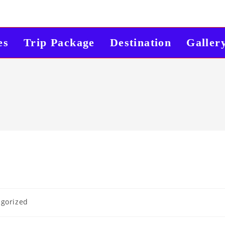
es
Trip Package
Destination
Galler
 z Slottica Casino: Błędy
gorized