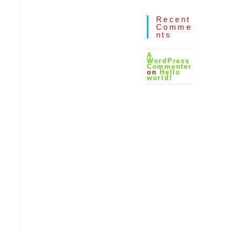
Recent
Comme
Nts
A
WordPress
Commenter
on
Hello
world!