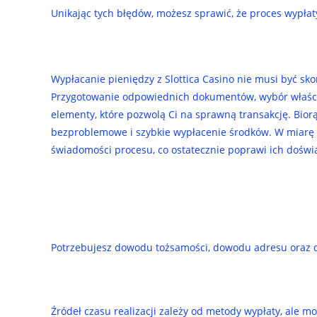
Unikając tych błędów, możesz sprawić, że proces wypłaty
Podsumowanie
Wypłacanie pieniędzy z Slottica Casino nie musi być skom
Przygotowanie odpowiednich dokumentów, wybór właściw
elementy, które pozwolą Ci na sprawną transakcję. Bio
bezproblemowe i szybkie wypłacenie środków. W miarę 
świadomości procesu, co ostatecznie poprawi ich doświ
FAQ
1. Jakie dokumenty są potrzebn
Potrzebujesz dowodu tożsamości, dowodu adresu oraz d
2. Jak długo trwa wypłata z Slo
Źródeł czasu realizacji zależy od metody wypłaty, ale mo