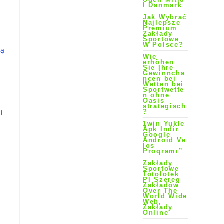
I Danmark
Jak Wybrać
Najlepsze
Premium
Zakłady
Sportowe
W Polsce?
zą
Wie
erhöhen
Sie Ihre
Gewinncha
ncen bei
Wetten bei
Sportwette
n ohne
Oasis
strategisch
i
?
1win Yukle
Apk Indir
Google
Android Və
Ios
Proqramı”
Zakłady
Sportowe
Totolotek
Pl Szereg
Zakładów
Over The
World Wide
Web,
Zakłady
Online