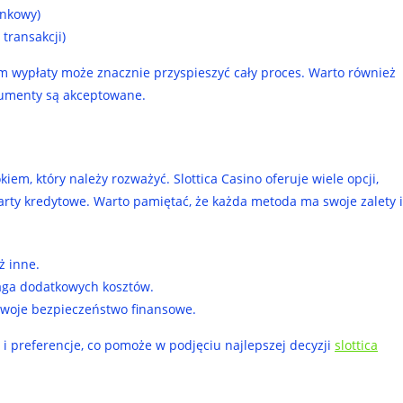
ankowy)
transakcji)
wypłaty może znacznie przyspieszyć cały proces. Warto również
kumenty są akceptowane.
m, który należy rozważyć. Slottica Casino oferuje wiele opcji,
karty kredytowe. Warto pamiętać, że każda metoda ma swoje zalety i
ż inne.
ga dodatkowych kosztów.
twoje bezpieczeństwo finansowe.
i preferencje, co pomoże w podjęciu najlepszej decyzji
slottica