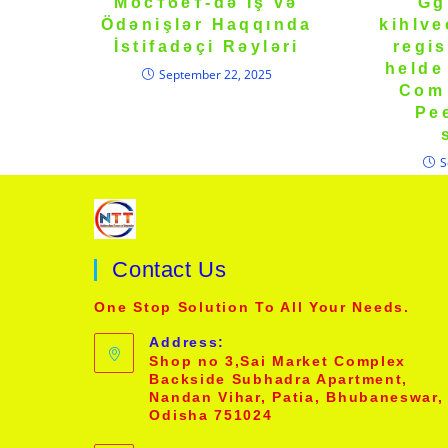
Мостбет-də İş və
Gg
Ödənişlər Haqqında
kihlve
İstifadəçi Rəyləri
regis
helde
September 22, 2025
Com 
Pe
S
Contact Us
One Stop Solution To All Your Needs.
Address:
Shop no 3,Sai Market Complex
Backside Subhadra Apartment,
Nandan Vihar, Patia, Bhubaneswar,
Odisha 751024