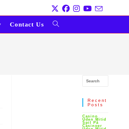
y
Contact Us
Toggle
website
search
Press
s
Escape
to
close
the
search
panel.
Recent
Posts
Casino
Uden Mitid
Spil På
Casinoer
Uden Mitid