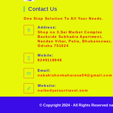
Contact Us
One Stop Solution To All Your Needs.
Address:
Shop no 3,Sai Market Complex
Backside Subhadra Apartment,
Nandan Vihar, Patia, Bhubaneswar,
Odisha 751024
Mobile:
8249118948
Email:
nabakishormaharana04@gmail.com
Website:
naibedyatourtravel.com
© Copyright 2024 - All Rights Reserved