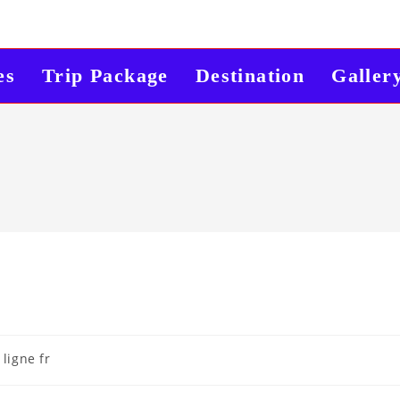
es
Trip Package
Destination
Galler
s pour les meilleurs casino
 ligne fr