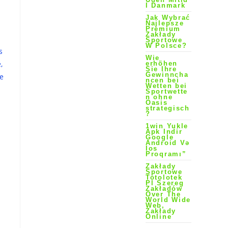
I Danmark
Jak Wybrać
Najlepsze
Premium
Zakłady
Sportowe
W Polsce?
s
Wie
,
erhöhen
Sie Ihre
Gewinncha
re
ncen bei
Wetten bei
Sportwette
n ohne
Oasis
strategisch
?
1win Yukle
Apk Indir
Google
Android Və
Ios
Proqramı”
Zakłady
Sportowe
Totolotek
Pl Szereg
Zakładów
Over The
World Wide
Web,
Zakłady
Online