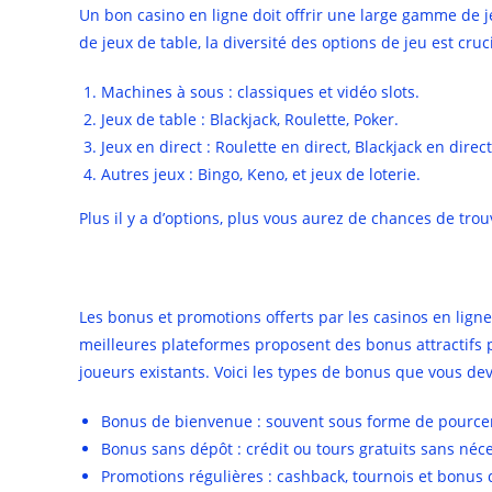
Un bon casino en ligne doit offrir une large gamme de j
de jeux de table, la diversité des options de jeu est cruc
Machines à sous : classiques et vidéo slots.
Jeux de table : Blackjack, Roulette, Poker.
Jeux en direct : Roulette en direct, Blackjack en direct
Autres jeux : Bingo, Keno, et jeux de loterie.
Plus il y a d’options, plus vous aurez de chances de trou
3. Les bonus et promotions
Les bonus et promotions offerts par les casinos en lign
meilleures plateformes proposent des bonus attractifs 
joueurs existants. Voici les types de bonus que vous de
Bonus de bienvenue : souvent sous forme de pourcen
Bonus sans dépôt : crédit ou tours gratuits sans néces
Promotions régulières : cashback, tournois et bonus d