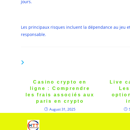
jours.
5. Quels sont les risques du jeu 
Les principaux risques incluent la dépendance au jeu et 
responsable.
YOU MIGHT ALSO LIKE
Casino crypto en
Live c
ligne : Comprendre
Les
les frais associés aux
optio
paris en crypto
i
August 31, 2025