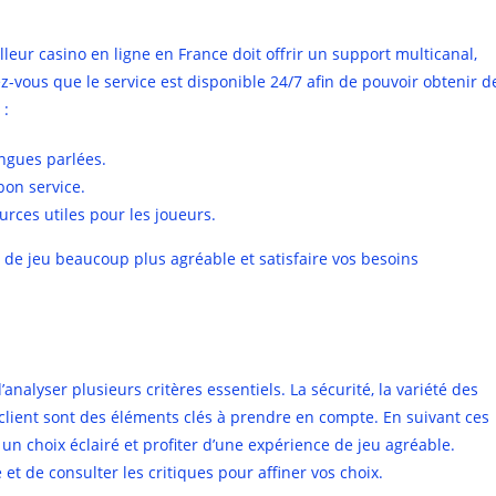
lleur casino en ligne en France doit offrir un support multicanal,
rez-vous que le service est disponible 24/7 afin de pouvoir obtenir d
 :
angues parlées.
on service.
urces utiles pour les joueurs.
e de jeu beaucoup plus agréable et satisfaire vos besoins
analyser plusieurs critères essentiels. La sécurité, la variété des
 client sont des éléments clés à prendre en compte. En suivant ces
n choix éclairé et profiter d’une expérience de jeu agréable.
t de consulter les critiques pour affiner vos choix.