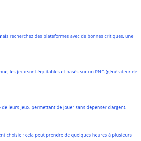
 ligne en France ?
mais recherchez des plateformes avec de bonnes critiques, une
sont-ils truqués ?
onnue, les jeux sont équitables et basés sur un RNG (générateur de
 casinos en ligne ?
de leurs jeux, permettant de jouer sans dépenser d’argent.
 retirer mes gains ?
ent choisie ; cela peut prendre de quelques heures à plusieurs