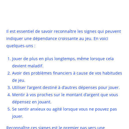
Les signes avant-coureurs de
la dépendance au jeu
Il est essentiel de savoir reconnaître les signes qui peuvent
indiquer une dépendance croissante au jeu. En voici
quelques-uns :
Jouer de plus en plus longtemps, même lorsque cela
devient maladif.
Avoir des problèmes financiers à cause de vos habitudes
de jeu.
Utiliser l’argent destiné à d’autres dépenses pour jouer.
Mentir à vos proches sur le montant d’argent que vous
dépensez en jouant.
Se sentir anxieux ou agité lorsque vous ne pouvez pas
jouer.
Reconnaître ces signes est le premier pas vers une