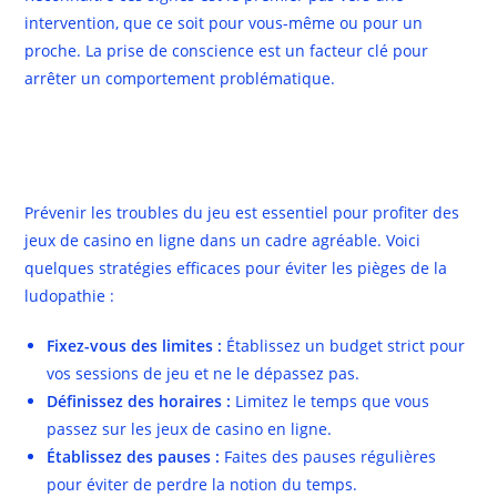
intervention, que ce soit pour vous-même ou pour un
proche. La prise de conscience est un facteur clé pour
arrêter un comportement problématique.
Comment éviter les troubles du
jeu
Prévenir les troubles du jeu est essentiel pour profiter des
jeux de casino en ligne dans un cadre agréable. Voici
quelques stratégies efficaces pour éviter les pièges de la
ludopathie :
Fixez-vous des limites :
Établissez un budget strict pour
vos sessions de jeu et ne le dépassez pas.
Définissez des horaires :
Limitez le temps que vous
passez sur les jeux de casino en ligne.
Établissez des pauses :
Faites des pauses régulières
pour éviter de perdre la notion du temps.