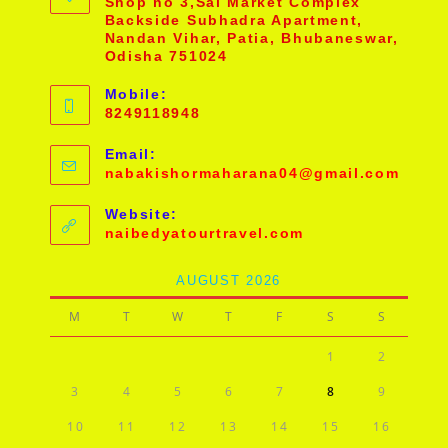
Shop no 3,Sai Market Complex
Backside Subhadra Apartment,
Nandan Vihar, Patia, Bhubaneswar,
Odisha 751024
Mobile:
8249118948
Email:
Open
nabakishormaharana04@gmail.com
in
your
Website:
applic
naibedyatourtravel.com
AUGUST 2026
M
T
W
T
F
S
S
1
2
3
4
5
6
7
8
9
10
11
12
13
14
15
16