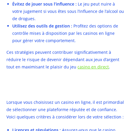
Évitez de jouer sous l’influence :
Le jeu peut nuire à
votre jugement si vous êtes sous l’influence de l’alcool ou
de drogues.
Utilisez des outils de gestion :
Profitez des options de
contrôle mises à disposition par les casinos en ligne
pour gérer votre comportement.
Ces stratégies peuvent contribuer significativement à
réduire le risque de devenir dépendant aux jeux d’argent
tout en maximisant le plaisir du jeu
casino en direct
.
Rechercher le meilleur casino
live en ligne
Lorsque vous choisissez un casino en ligne, il est primordial
de sélectionner une plateforme réputée et de confiance.
Voici quelques critères à considérer lors de votre sélection :
Licences et régulations :
Assurez-vous que le casino