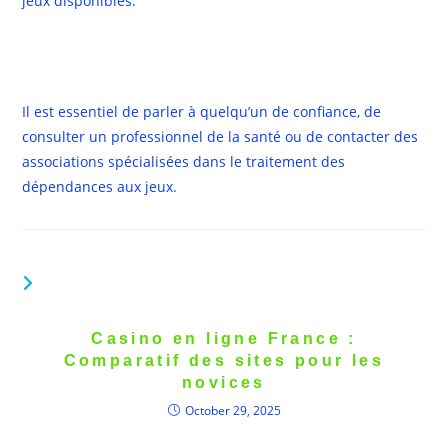
jeux disponibles.
5. Que faire si je pense que j’ai un
problème de jeu ?
Il est essentiel de parler à quelqu’un de confiance, de
consulter un professionnel de la santé ou de contacter des
associations spécialisées dans le traitement des
dépendances aux jeux.
YOU MIGHT ALSO LIKE
Casino en ligne France :
Comparatif des sites pour les
novices
October 29, 2025