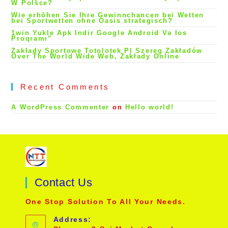
W Polsce?
Wie erhöhen Sie Ihre Gewinnchancen bei Wetten
bei Sportwetten ohne Oasis strategisch?
1win Yukle Apk Indir Google Android Və Ios
Proqramı”
Zakłady Sportowe Totolotek Pl Szereg Zakładów
Over The World Wide Web, Zakłady Online
Recent Comments
A WordPress Commenter
on
Hello world!
Contact Us
One Stop Solution To All Your Needs.
Address: