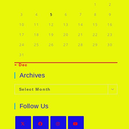
1
2
3
4
5
6
7
8
9
10
11
12
13
14
15
16
17
18
19
20
21
22
23
24
25
26
27
28
29
30
31
« Dec
Archives
Archives
Select Month
Follow Us