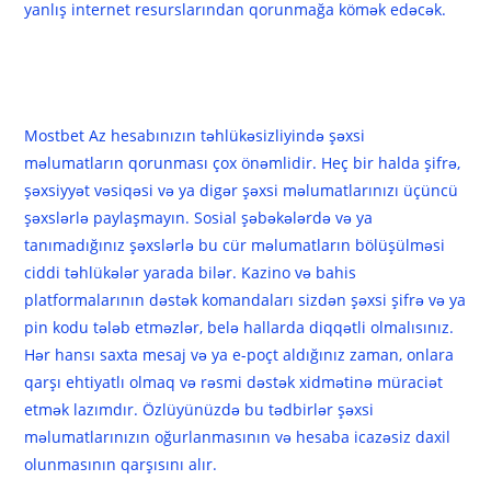
yanlış internet resurslarından qorunmağa kömək edəcək.
4. Şəxsi Məlumatların Qorunması
və Paylaşılmaması
Mostbet Az hesabınızın təhlükəsizliyində şəxsi
məlumatların qorunması çox önəmlidir. Heç bir halda şifrə,
şəxsiyyət vəsiqəsi və ya digər şəxsi məlumatlarınızı üçüncü
şəxslərlə paylaşmayın. Sosial şəbəkələrdə və ya
tanımadığınız şəxslərlə bu cür məlumatların bölüşülməsi
ciddi təhlükələr yarada bilər. Kazino və bahis
platformalarının dəstək komandaları sizdən şəxsi şifrə və ya
pin kodu tələb etməzlər, belə hallarda diqqətli olmalısınız.
Hər hansı saxta mesaj və ya e-poçt aldığınız zaman, onlara
qarşı ehtiyatlı olmaq və rəsmi dəstək xidmətinə müraciət
etmək lazımdır. Özlüyünüzdə bu tədbirlər şəxsi
məlumatlarınızın oğurlanmasının və hesaba icazəsiz daxil
olunmasının qarşısını alır.