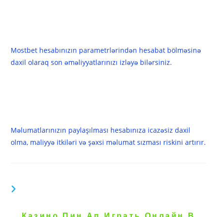
4. Hesab fəaliyyətimi necə
yoxlamaq mümkündür?
Mostbet hesabınızın parametrlərindən hesabat bölməsinə
daxil olaraq son əməliyyatlarınızı izləyə bilərsiniz.
5. Şəxsi məlumatlarımı
paylaşırsam, hansı risklər
yaranır?
Məlumatlarınızın paylaşılması hesabınıza icazəsiz daxil
olma, maliyyə itkiləri və şəxsi məlumat sızması riskini artırır.
YOU MIGHT ALSO LIKE
Казино Пин Ап Играть Онлайн В