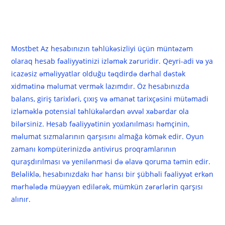
5. Hesabınızın Aktivliyini
Nəzarətdə Saxlayın
Mostbet Az hesabınızın təhlükəsizliyi üçün müntəzəm
olaraq hesab fəaliyyətinizi izləmək zəruridir. Qeyri-adi və ya
icazəsiz əməliyyatlar olduğu təqdirdə dərhal dəstək
xidmətinə məlumat vermək lazımdır. Öz hesabınızda
balans, giriş tarixləri, çıxış və əmanət tarixçəsini mütəmadi
izləməklə potensial təhlükələrdən əvvəl xəbərdar ola
bilərsiniz. Hesab fəaliyyətinin yoxlanılması həmçinin,
məlumat sızmalarının qarşısını almağa kömək edir. Oyun
zamanı kompüterinizdə antivirus proqramlarının
quraşdırılması və yenilənməsi də əlavə qoruma təmin edir.
Beləliklə, hesabınızdakı hər hansı bir şübhəli fəaliyyət erkən
mərhələdə müəyyən edilərək, mümkün zərərlərin qarşısı
alınır.
Nəticə