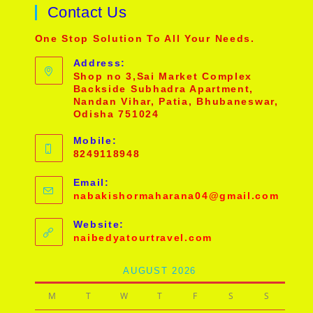
Contact Us
One Stop Solution To All Your Needs.
Address:
Shop no 3,Sai Market Complex
Backside Subhadra Apartment,
Nandan Vihar, Patia, Bhubaneswar,
Odisha 751024
Mobile:
8249118948
Email:
Open
nabakishormaharana04@gmail.com
in
your
Website:
applic
naibedyatourtravel.com
AUGUST 2026
M
T
W
T
F
S
S