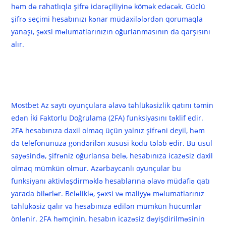
həm də rahatlıqla şifrə idarəçiliyinə kömək edəcək. Güclü
şifrə seçimi hesabınızı kənar müdaxilələrdən qorumaqla
yanaşı, şəxsi məlumatlarınızın oğurlanmasının da qarşısını
alır.
2. İki Faktorlu Doğrulama (2FA)
İstifadəsinin Önəmi
Mostbet Az saytı oyunçulara əlavə təhlükəsizlik qatını təmin
edən İki Faktorlu Doğrulama (2FA) funksiyasını təklif edir.
2FA hesabınıza daxil olmaq üçün yalnız şifrəni deyil, həm
də telefonunuza göndərilən xüsusi kodu tələb edir. Bu üsul
sayəsində, şifrəniz oğurlansa belə, hesabınıza icazəsiz daxil
olmaq mümkün olmur. Azərbaycanlı oyunçular bu
funksiyanı aktivləşdirməklə hesablarına əlavə müdafiə qatı
yarada bilərlər. Beləliklə, şəxsi və maliyyə məlumatlarınız
təhlükəsiz qalır və hesabınıza edilən mümkün hücumlar
önlənir. 2FA həmçinin, hesabın icazəsiz dəyişdirilməsinin