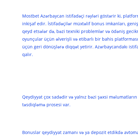
Nəticə
Mostbet Azərbaycan istifadəçi rəyləri göstərir ki, plat
inkişaf edir. İstifadəçilər müxtəlif bonus imkanları, gen
qeyd etsələr də, bəzi texniki problemlər və ödəniş geci
oyunçular üçün əlverişli və etibarlı bir bahis platforma
üçün geri dönüşlərə diqqət yetirir. Azərbaycandakı isti
qalır.
Tez-tez verilən suallar (FAQ)
1. Mostbet Azərbaycan platform
Qeydiyyat çox sadədir və yalnız bəzi şəxsi məlumatların 
təsdiqləmə prosesi var.
2. Bonusları necə əldə etmək və
Bonuslar qeydiyyat zamanı və ya depozit etdikdə avtomati