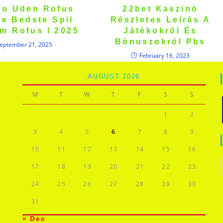
no Uden Rofus
22bet Kaszinó
De Bedste Spil
Részletes Leírás A
m Rofus I 2025
Játékokról És
Bónuszokról Pbs
eptember 21, 2025
February 16, 2023
AUGUST 2026
M
T
W
T
F
S
S
1
2
3
4
5
6
7
8
9
10
11
12
13
14
15
16
17
18
19
20
21
22
23
24
25
26
27
28
29
30
31
« Dec