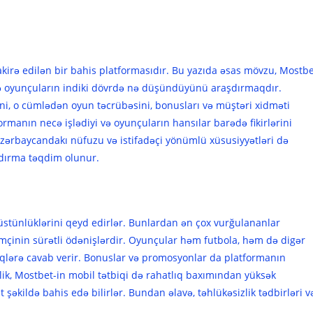
dəçi Rəyləri: Oyunçular İndi Nə
kirə edilən bir bahis platformasıdır. Bu yazıda əsas mövzu, Mostb
 və oyunçuların indiki dövrdə nə düşündüyünü araşdırmaqdır.
ini, o cümlədən oyun təcrübəsini, bonusları və müştəri xidməti
ormanın necə işlədiyi və oyunçuların hansılar barədə fikirlərini
 Azərbaycandakı nüfuzu və istifadəçi yönümlü xüsusiyyətləri də
şdırma təqdim olunur.
sının Üstünlükləri
 üstünlüklərini qeyd edirlər. Bunlardan ən çox vurğulananlar
həmçinin sürətli ödənişlərdir. Oyunçular həm futbola, həm də digər
övqlərə cavab verir. Bonuslar və promosyonlar da platformanın
təlik, Mostbet-in mobil tətbiqi də rahatlıq baxımından yüksək
t şəkildə bahis edə bilirlər. Bundan əlavə, təhlükəsizlik tədbirləri v