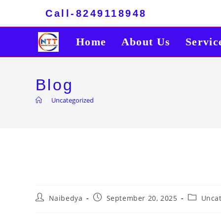
Skip
Call-8249118948
to
content
Home
About Us
Servic
Blog
>
Uncategorized
Mostbet Azərbaycan İs
İndi Nə Deyir?
Post
Post
Post
Naibedya
September 20, 2025
Uncat
author:
published:
category: