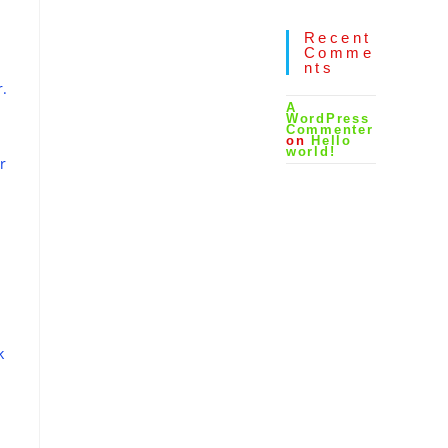
Recent
Comme
Nts
r.
A
WordPress
Commenter
on
Hello
world!
r
k