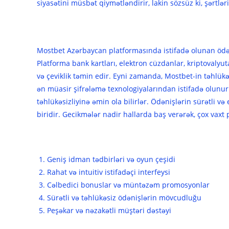
siyasətini müsbət qiymətləndirir, lakin sözsüz ki, şərtlə
Mostbet-də Ödəniş Metodları 
Mostbet Azərbaycan platformasında istifadə olunan ödən
Platforma bank kartları, elektron cüzdanlar, kriptovalyut
və çeviklik təmin edir. Eyni zamanda, Mostbet-in təhlükə
ən müasir şifrələmə texnologiyalarından istifadə olunur
təhlükəsizliyinə əmin ola bilirlər. Ödənişlərin sürətli v
biridir. Gecikmələr nadir hallarda baş verərək, çox vaxt
Mostbet istifadəçilərinin ən çox 
Geniş idman tədbirləri və oyun çeşidi
Rahat və intuitiv istifadəçi interfeysi
Cəlbedici bonuslar və müntəzəm promosyonlar
Sürətli və təhlükəsiz ödənişlərin mövcudluğu
Peşəkar və nəzakətli müştəri dəstəyi