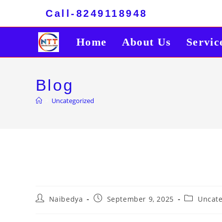
Skip
Call-8249118948
to
content
Home
About Us
Servic
Blog
>
Uncategorized
Mostbet Bonus Necə Çə
Nələrdir?
Post
Post
Post
Naibedya
September 9, 2025
Uncate
author:
published:
category: