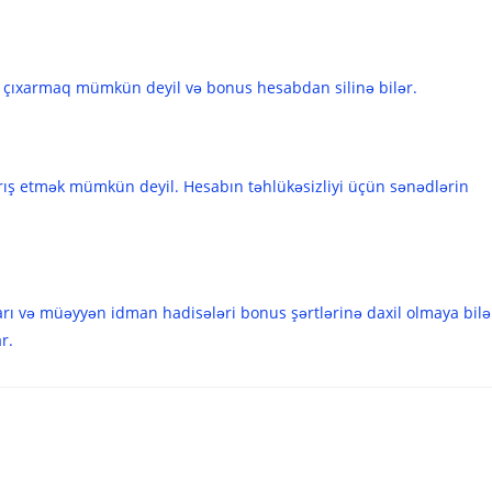
dan pul çıxarmaq mümkündür?
 çıxarmaq mümkün deyil və bonus hesabdan silinə bilər.
m etməsəm, pul çəkə bilərəm?
rış etmək mümkün deyil. Hesabın təhlükəsizliyi üçün sənədlərin
yğun olmayan oyunlar hansılardır?
rı və müəyyən idman hadisələri bonus şərtlərinə daxil olmaya bilə
r.