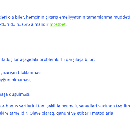
əri ola bilər, həmçinin çıxarış əməliyyatının tamamlanma müddəti
ektləri də nəzərə almalıdır
mostbet
.
mumi Problemlər və Onların Həlli
fadəçilər aşağıdakı problemlərlə qarşılaşa bilər:
ıxarışın bloklanması;
 uyğun olmaması;
 başa düşülməsi.
lcə bonus şərtlərini tam şəkildə oxumalı, sənədləri vaxtında təqdim
akirə etməlidir. Əlavə olaraq, qanuni və etibarlı metodlarla