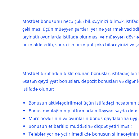
Mostbet Bonus Necə Çəkili
Mostbet bonusunu necə çəkə biləcəyinizi bilmək, istif
çəkilməsi üçün müəyyən şərtləri yerinə yetirmək vacib
təyinatlı oyunlarda istifadə olunması və müəyyən dövr 
necə əldə edib, sonra isə necə pul çəkə biləcəyinizi və ş
Mostbet Bonuslarını Anlamaq 
Mostbet tərəfindən təklif olunan bonuslar, istifadəçilər
əsasən qeydiyyat bonusları, depozit bonusları və digər k
istifadə olunur:
Bonusun aktivləşdirilməsi üçün istifadəçi hesabının 
Bonus məbləğinin platformada müəyyən sayda dəfə 
Mərc növlərinin və oyunların bonus qaydalarına uyğ
Bonusun etibarlılıq müddətinə diqqət yetirilməsi;
Tələblər yerinə yetirilmədikdə bonusun silinəcəyinin