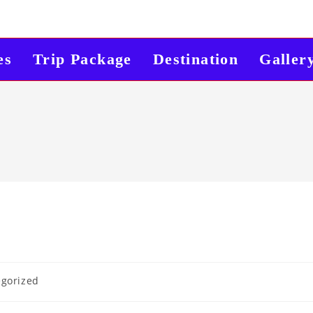
es
Trip Package
Destination
Galler
kilir: Pul Çekmə Şərtləri
gorized