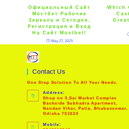
Официальный Сайт
Which 
Мостбет Рабочие
Cas
Зеркала и Сегодня,
Grea
Регистрация и Вход
На Сайт Mostbet!
May 27, 2025
Contact Us
One Stop Solution To All Your Needs.
Address:
Shop no 3,Sai Market Complex
Backside Subhadra Apartment,
Nandan Vihar, Patia, Bhubaneswar,
Odisha 751024
Mobile: