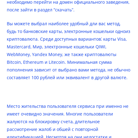
необходимо перейти на домен официального заведения,
после зайти в раздел “скачать”.
Вы можете выбрал наиболее удобный дли вас метод,
будь то банковские карты, электронные кошельки одноиз
криптовалюта. Среди доступных вариантов⁚ карты Visa,
Mastercard, Мир, электронные кошельки QIWI,
WebMoney, Yandex Money, же также криптовалюты
Bitcoin, Ethereum и Litecoin. Минимальная сумма
пополнения зависит от выбрано вами метода, не обычно
составляет 100 рублей или эквивалент в другой валюте.
Служба Поддержки
Место жительства пользователя сервиса при именно не
имеет очевидно значения. Многие пользователи
жалуются на блокировку счета, длительное
рассмотрение жалоб и обшей с повторной
идентификацией. Несмотря на они недостатки и