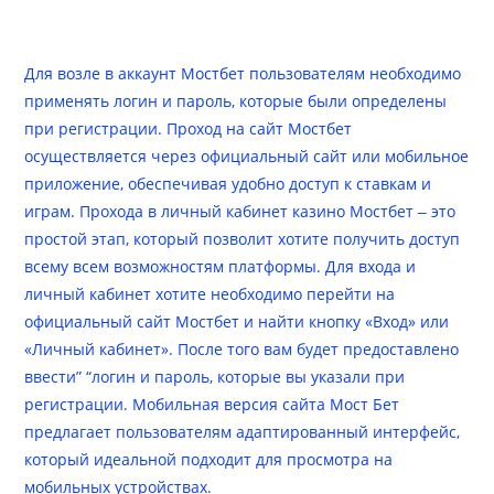
Бонусы
Для возле в аккаунт Мостбет пользователям необходимо
применять логин и пароль, которые были определены
при регистрации. Проход на сайт Мостбет
осуществляется через официальный сайт или мобильное
приложение, обеспечивая удобно доступ к ставкам и
играм. Прохода в личный кабинет казино Мостбет ‒ это
простой этап, который позволит хотите получить доступ
всему всем возможностям платформы. Для входа и
личный кабинет хотите необходимо перейти на
официальный сайт Мостбет и найти кнопку «Вход» или
«Личный кабинет». После того вам будет предоставлено
ввести” “логин и пароль, которые вы указали при
регистрации. Мобильная версия сайта Мост Бет
предлагает пользователям адаптированный интерфейс,
который идеальной подходит для просмотра на
мобильных устройствах.