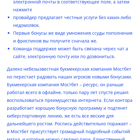
электронной почты в соответствующее поле, а затем
нажмите
провайдер предлагает честные услуги без каких-либо
недомолвок.
Первые бонусы же виде умножения ссуды пополнения
и фриспинов вы получите сначала же.
Команда поддержке может быть связана через чат а
сайте, электронную почту или по дозвониться.
Далеко небезызвестная букмекерская компания Мостбет
но перестает радовать наших игроков новыми бонусами.
Букмекерская компания Мостбет – ресурс, он раньше
работал всего в офлайне, только пару лет спустя решил
воспользоваться преимущества интернета. Если контора
разработает хорошую бонусную программу и подтянет
киберспортивную линию, же есть все веские для
дальнейшего ростом. Роспись действительно поражает –
в Мостбет присутствует громадный подробный событий
матча, и которые можно сделано пари. Единственный