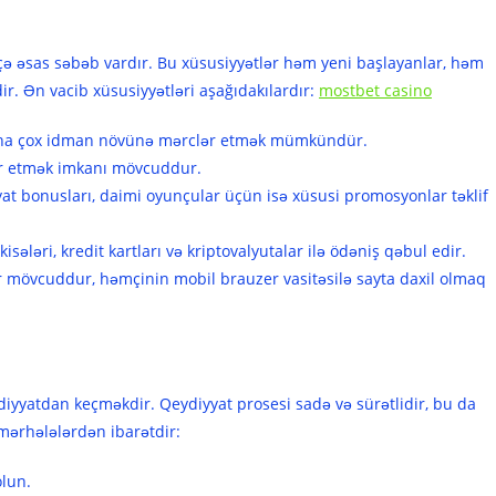
çə əsas səbəb vardır. Bu xüsusiyyətlər həm yeni başlayanlar, həm
r. Ən vacib xüsusiyyətləri aşağıdakılardır:
mostbet casino
 daha çox idman növünə mərclər etmək mümkündür.
ər etmək imkanı mövcuddur.
yat bonusları, daimi oyunçular üçün isə xüsusi promosyonlar təklif
sələri, kredit kartları və kriptovalyutalar ilə ödəniş qəbul edir.
 mövcuddur, həmçinin mobil brauzer vasitəsilə sayta daxil olmaq
fadəçi hesabının yaradılması
yyatdan keçməkdir. Qeydiyyat prosesi sadə və sürətlidir, bu da
 mərhələlərdən ibarətdir:
olun.