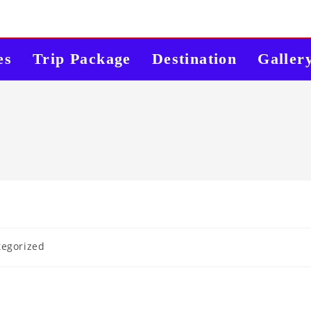
es
Trip Package
Destination
Galler
i başlayanlar için rehber
egorized
şlayanlar için rehber