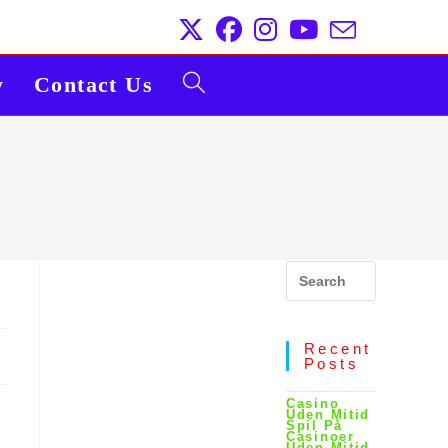
y
Contact Us
Toggle
website
search
Press
Escape
to
close
the
search
panel.
Recent
Posts
Casino
Uden Mitid
Spil På
Casinoer
Uden Mitid