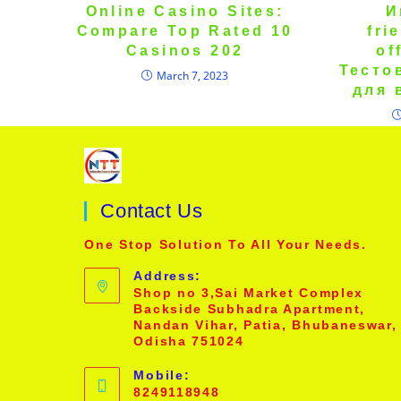
Online Casino Sites:
И
Compare Top Rated 10
fri
Casinos 202
of
Тесто
March 7, 2023
для 
Contact Us
One Stop Solution To All Your Needs.
Address:
Shop no 3,Sai Market Complex
Backside Subhadra Apartment,
Nandan Vihar, Patia, Bhubaneswar,
Odisha 751024
Mobile:
8249118948