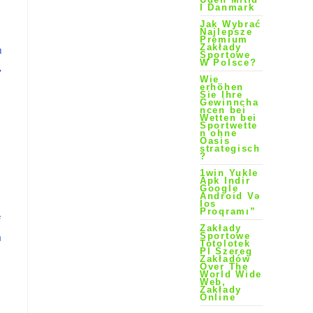
I Danmark
Jak Wybrać
Najlepsze
Premium
Zakłady
n
Sportowe
W Polsce?
,
Wie
erhöhen
Sie Ihre
Gewinncha
ncen bei
Wetten bei
Sportwette
n ohne
Oasis
strategisch
?
1win Yukle
Apk Indir
Google
Android Və
Ios
Proqramı”
f
Zakłady
a
Sportowe
Totolotek
Pl Szereg
Zakładów
Over The
World Wide
Web,
Zakłady
Online