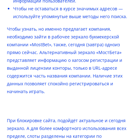
информации пользователей.
Чтобы не оставаться в курсе значимых адресов —
используйте упомянутые выше методы него поиска.
Чтобы узнать, но именно предлагает компания,
необходимо зайти в рабочее зеркало букмекерской
компании «MostBet», также, сегодня (завтра) одноиз
прямо сейчас. Альтернативный зеркало «МостБета»
представляет информацию о хагосом регистрации и
выданной лицензии конторы, только в URL-адресе
содержится часть названия компании. Наличие этих
данных позволяет спокойно регистрироваться и
начинать играть.
Мостбет Официальный Сайт
При блокировке сайта, подойдёт актуальное и сегодня
зеркало. А для более комфортного использования всех
пределе, слоты разделены на категории по