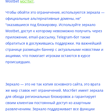
Mostbet
мостбет
.
Чтобы обойти это ограничение, используются зеркала —
официальные альтернативные домены, не”
“оказавшиеся под блокировку. Используйте зеркало
Mostbet, доступ к которому невозможно получить через
приложение, email-рассылку, Telegram-бот также
обратиться в дослужившись поддержки. На важнейшей
странице размещён баннер с актуальными новостями и
акциями, что помогает игрокам остаются в курсе
происшедших.
Букмекерская Контора Мостбет
Зеркало — это не так копия основного сайта, это врата
же мир ставок нет ограничений. Мостбет имеет зеркала
для обхода региональных блокировок а гарантирует
своим клиентам постоянный доступ ко азартным
развлечениям. Зеркало поддерживает все функции