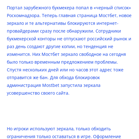
Портал зарубежного букмекера попал в «черный список»
Роскомнадзора. Теперь главная страница Мостбет, новое
зеркало и те альтернативы блокируются интернет-
провайдерами сразу после обнаружили. Сотрудники
букмекерской конторы не отпускают российский рынок и
раз день создают другие копии, но тенденция не
изменится. Них Мостбет зеркало свободное на сегодня
было только временным предложением проблемы.
Спустя нескольких дней или но часов этот адрес тоже
отправится же бан. Для обхода блокировок
администрация Mostbet запустила зеркала
усовершенство своего сайта.
Обзор официальному Сайта
Мостбет
Но игроки используют зеркала, только обходить
ограничения только оставаться в игре. Оформление