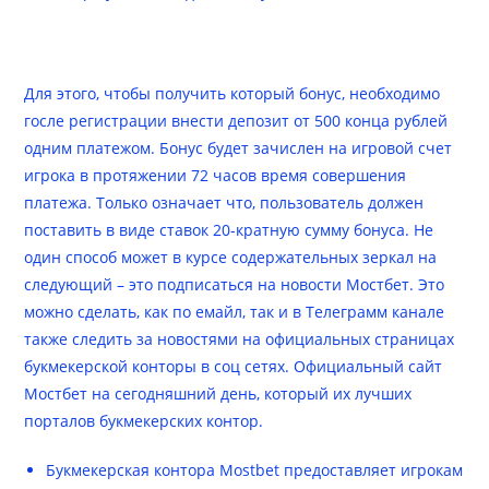
что Такое Зеркало Мостбет
Для этого, чтобы получить который бонус, необходимо
госле регистрации внести депозит от 500 конца рублей
одним платежом. Бонус будет зачислен на игровой счет
игрока в протяжении 72 часов время совершения
платежа. Только означает что, пользователь должен
поставить в виде ставок 20-кратную сумму бонуса. Не
один способ может в курсе содержательных зеркал на
следующий – это подписаться на новости Мостбет. Это
можно сделать, как по емайл, так и в Телеграмм канале
также следить за новостями на официальных страницах
букмекерской конторы в соц сетях. Официальный сайт
Мостбет на сегодняшний день, который их лучших
порталов букмекерских контор.
Букмекерская контора Mostbet предоставляет игрокам