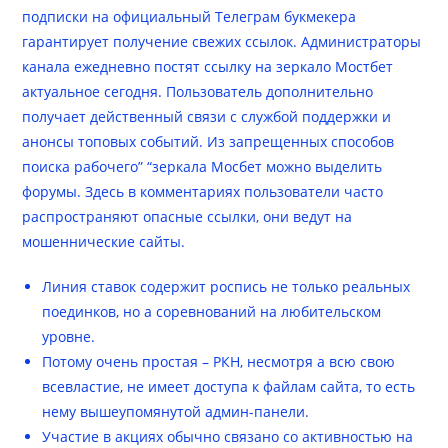
подписки на официальный Телеграм букмекера
гарантирует получение свежих ссылок. Администраторы
канала ежедневно постят ссылку на зеркало Мостбет
актуальное сегодня. Пользователь дополнительно
получает действенный связи с службой поддержки и
анонсы топовых событий. Из запрещенных способов
поиска рабочего” “зеркала Мосбет можно выделить
форумы. Здесь в комментариях пользователи часто
распространяют опасные ссылки, они ведут на
мошеннические сайты.
Линия ставок содержит роспись не только реальных
поединков, но а соревнований на любительском
уровне.
Потому очень простая – РКН, несмотря а всю свою
всевластие, не имеет доступа к файлам сайта, то есть
нему вышеупомянутой админ-панели.
Участие в акциях обычно связано со активностью на