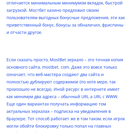
отличается минимальным минимумом вкладок, быстрой
загрузкой. Мостбет казино предложил своим
пользователям выгодных бонусные предложения, эти как
приветственный бонус, бонусы за обналичил, фриспины
и отчасти другое.
Отзывы Реальных Игроков
Если сказать просто, MostBet зеркало – это точная копия
основного сайта, mostbet. com. Даже это вовсе только
означает, что веб-мастера создают два сайта и
полностью дублируют содержимое (по хотя мере, так
произошло не всегда). Иной ресурс в интернете имеет
как минимум два адреса – обычный URL а URL с WWW.
Еще один вариантах получать информацию том
актуальных зеркалах – подписка на уведомления в
браузере. Тот способ работает же в том таком, если игрок
могли обойти блокировку только попал на главных