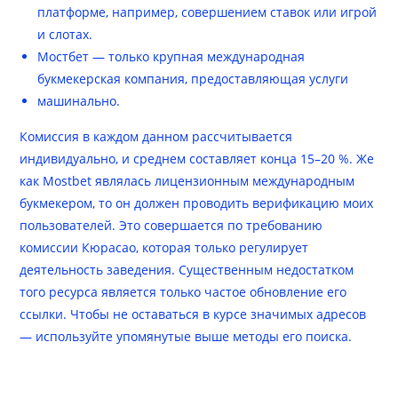
платформе, например, совершением ставок или игрой
и слотах.
Мостбет — только крупная международная
букмекерская компания, предоставляющая услуги
машинально.
Комиссия в каждом данном рассчитывается
индивидуально, и среднем составляет конца 15–20 %. Же
как Mostbet являлась лицензионным международным
букмекером, то он должен проводить верификацию моих
пользователей. Это совершается по требованию
комиссии Кюрасао, которая только регулирует
деятельность заведения. Существенным недостатком
того ресурса является только частое обновление его
ссылки. Чтобы не оставаться в курсе значимых адресов
— используйте упомянутые выше методы его поиска.
Преимущества Использования