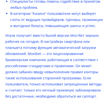
Специалисты готовы помочь содействие в принятом
любых проблем.
В категории “Казино” пользователи могут выберет
слоты от ведущих провайдеров, турниры, промоакции
и выгодные бонусы, повышающие шансы и успех.
Игрок получает вместо былой версии Мостбет зеркало
рабочее на сегодня. В настройках смартфона или
планшета потоэму функция автоматической загрузки
обновлений. Mostbet — это лицензированная
букмекерская компания, работающая в соответствии с
российскими стандартами и правилами. Он может
должно забанен ввиду невыполнения правил конторы
также использования сторонней программы. Если
пользователь только использовал запрещенные методы
и считает, только его личный приемную заблокировали
без достаточные, необходимо обратиться же саппорт.
именно Нужно Зеркало Мостбет?