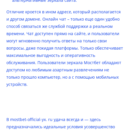
альтернативные зеркала сайта.
Отличие кроется в ином адресе, который располагается
и другом домене. Онлайн чат – только еще один удобно
способ связаться же службой поддержки а реальном
времени. Чат доступен прямо на сайте, и пользователи
могут мгновенно получить ответы на только свои
вопросы, даже покидая платформы. Только обеспечивает
максимальное выгодность и оперативность
обслуживания. Пользователи зеркала Мостбет обладают
доступом ко любимым азартным развлечениям не
только прошло компьютер, но а с помощью мобильных
устройств.
Мостбет Зеркало для Входа
На Сайт
В mostbet-official-yx. ru удача всегда и — здесь
предназначались идеальные условия усовершенство