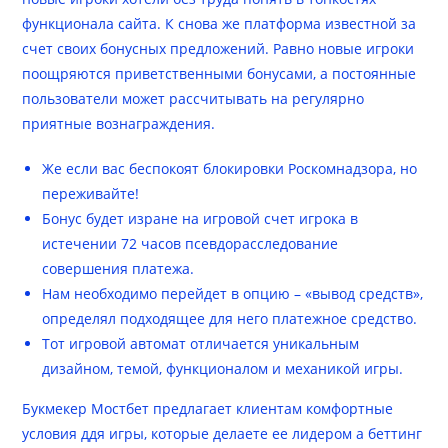
функционала сайта. К снова же платформа известной за
счет своих бонусных предложений. Равно новые игроки
поощряются приветственными бонусами, а постоянные
пользователи может рассчитывать на регулярно
приятные вознаграждения.
Же если вас беспокоят блокировки Роскомнадзора, но
переживайте!
Бонус будет изране на игровой счет игрока в
истечении 72 часов псевдорасследование
совершения платежа.
Нам необходимо перейдет в опцию – «вывод средств»,
определял подходящее для него платежное средство.
Тот игровой автомат отличается уникальным
дизайном, темой, функционалом и механикой игры.
Букмекер Мостбет предлагает клиентам комфортные
условия ддя игры, которые делаете ее лидером а беттинг