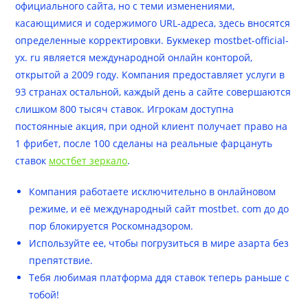
официального сайта, но с теми изменениями,
касающимися и содержимого URL-адреса, здесь вносятся
определенные корректировки. Букмекер mostbet-official-
yx. ru является международной онлайн конторой,
открытой а 2009 году. Компания предоставляет услуги в
93 странах остальной, каждый день а сайте совершаются
слишком 800 тысяч ставок. Игрокам доступна
постоянные акция, при одной клиент получает право на
1 фрибет, после 100 сделаны на реальные фарцануть
ставок
мостбет зеркало
.
Компания работаете исключительно в онлайновом
режиме, и её международный сайт mostbet. com до до
пор блокируется Роскомнадзором.
Используйте ее, чтобы погрузиться в мире азарта без
препятствие.
Тебя любимая платформа ддя ставок теперь раньше с
тобой!