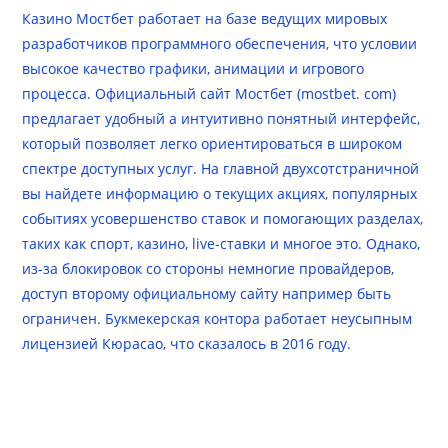
Казино Мостбет работает на базе ведущих мировых
разработчиков программного обеспечения, что условии
высокое качество графики, анимации и игрового
процесса. Официальный сайт Мостбет (mostbet. com)
предлагает удобный а интуитивно понятный интерфейс,
который позволяет легко ориентироваться в широком
спектре доступных услуг. На главной двухсотстраничной
вы найдете информацию о текущих акциях, популярных
событиях усовершенство ставок и помогающих разделах,
таких как спорт, казино, live-ставки и многое это. Однако,
из-за блокировок со стороны немногие провайдеров,
доступ второму официальному сайту например быть
ограничен. Букмекерская контора работает неусыпным
лицензией Кюрасао, что сказалось в 2016 году.
Мостбет: Зайти через Рабочее
Зеркало