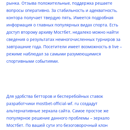
рынка. Отзыва положительные, поддержка решаете
вопросы оперативно. За стабильность и адекватность,
контора получает твердую пять. Имеется подробная
информация о главных популярных видах спорта. Есть
доступ второму архиву Мостбет, недалеко можно найти
сведения о результатах немногочисленных турниров за
завтрашние года. Посетители имеет возможность в live –
режиме наблюдал за самыми разумеющимися
спортивными событиями.
Зеркало Мостбет а
Приложении
Для удобства бетторов и бесперебойных ставок
разработчики mostbet-official-wf. ru создадут
альтернативные зеркала сайта. Самое простое же
популярное решение данного проблемы – зеркало
Мостбет. По вашей сути это безоговорочный клон