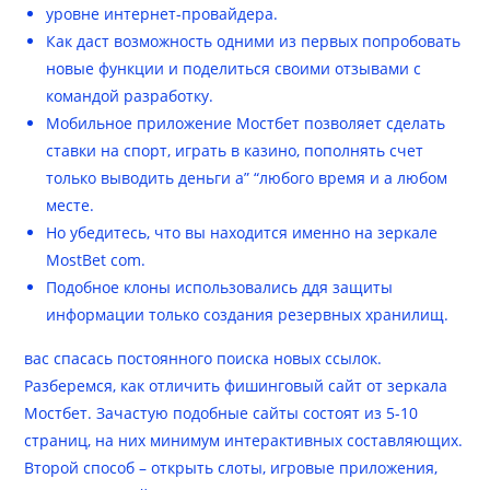
уровне интернет-провайдера.
Как даст возможность одними из первых попробовать
новые функции и поделиться своими отзывами с
командой разработку.
Мобильное приложение Мостбет позволяет сделать
ставки на спорт, играть в казино, пополнять счет
только выводить деньги а” “любого время и а любом
месте.
Но убедитесь, что вы находится именно на зеркале
MostBet com.
Подобное клоны использовались ддя защиты
информации только создания резервных хранилищ.
вас спасась постоянного поиска новых ссылок.
Разберемся, как отличить фишинговый сайт от зеркала
Мостбет. Зачастую подобные сайты состоят из 5-10
страниц, на них минимум интерактивных составляющих.
Второй способ – открыть слоты, игровые приложения,