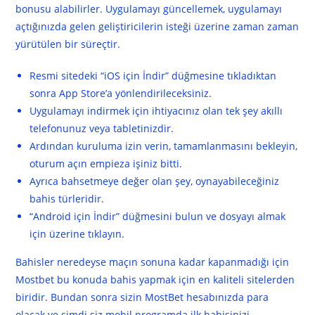
bonusu alabilirler. Uygulamayı güncellemek, uygulamayı
açtığınızda gelen geliştiricilerin isteği üzerine zaman zaman
yürütülen bir süreçtir.
Resmi sitedeki “iOS için İndir” düğmesine tıkladıktan
sonra App Store’a yönlendirileceksiniz.
Uygulamayı indirmek için ihtiyacınız olan tek şey akıllı
telefonunuz veya tabletinizdir.
Ardından kuruluma izin verin, tamamlanmasını bekleyin,
oturum açın empieza işiniz bitti.
Ayrıca bahsetmeye değer olan şey, oynayabileceğiniz
bahis türleridir.
“Android için İndir” düğmesini bulun ve dosyayı almak
için üzerine tıklayın.
Bahisler neredeyse maçın sonuna kadar kapanmadığı için
Mostbet bu konuda bahis yapmak için en kaliteli sitelerden
biridir. Bundan sonra sizin MostBet hesabınızda para
olacak ve şimdi siz mobil programda ilk bahisinizi