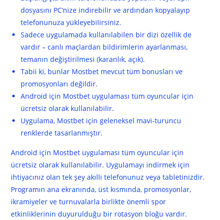
dosyasını PC’nize indirebilir ve ardından kopyalayıp
telefonunuza yükleyebilirsiniz.
Sadece uygulamada kullanılabilen bir dizi özellik de
vardır – canlı maçlardan bildirimlerin ayarlanması,
temanın değiştirilmesi (karanlık, açık).
Tabii ki, bunlar Mostbet mevcut tüm bonusları ve
promosyonları değildir.
Android için Mostbet uygulaması tüm oyuncular için
ücretsiz olarak kullanılabilir.
Uygulama, Mostbet için geleneksel mavi-turuncu
renklerde tasarlanmıştır.
Android için Mostbet uygulaması tüm oyuncular için
ücretsiz olarak kullanılabilir. Uygulamayı indirmek için
ihtiyacınız olan tek şey akıllı telefonunuz veya tabletinizdir.
Programın ana ekranında, üst kısmında, promosyonlar,
ikramiyeler ve turnuvalarla birlikte önemli spor
etkinliklerinin duyurulduğu bir rotasyon bloğu vardır.