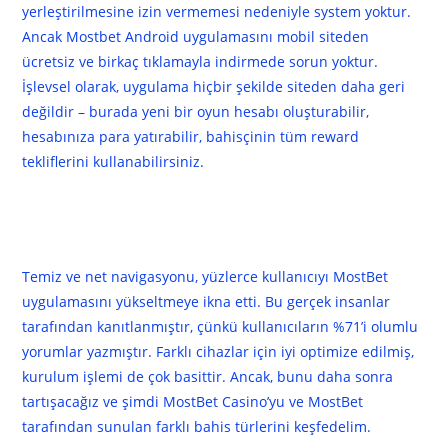
yerleştirilmesine izin vermemesi nedeniyle system yoktur.
Ancak Mostbet Android uygulamasını mobil siteden
ücretsiz ve birkaç tıklamayla indirmede sorun yoktur.
İşlevsel olarak, uygulama hiçbir şekilde siteden daha geri
değildir – burada yeni bir oyun hesabı oluşturabilir,
hesabınıza para yatırabilir, bahisçinin tüm reward
tekliflerini kullanabilirsiniz.
Mostbet Uygulamasında Müşteri
Desteği Va Mı?
Temiz ve net navigasyonu, yüzlerce kullanıcıyı MostBet
uygulamasını yükseltmeye ikna etti. Bu gerçek insanlar
tarafından kanıtlanmıştır, çünkü kullanıcıların %71’i olumlu
yorumlar yazmıştır. Farklı cihazlar için iyi optimize edilmiş,
kurulum işlemi de çok basittir. Ancak, bunu daha sonra
tartışacağız ve şimdi MostBet Casino’yu ve MostBet
tarafından sunulan farklı bahis türlerini keşfedelim.