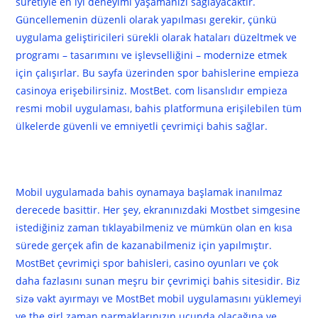
suretiyle en iyi deneyimi yaşamanızı sağlayacaktır.
Güncellemenin düzenli olarak yapılması gerekir, çünkü
uygulama geliştiricileri sürekli olarak hataları düzeltmek ve
programı – tasarımını ve işlevselliğini – modernize etmek
için çalışırlar. Bu sayfa üzerinden spor bahislerine empieza
casinoya erişebilirsiniz. MostBet. com lisanslıdır empieza
resmi mobil uygulaması, bahis platformuna erişilebilen tüm
ülkelerde güvenli ve emniyetli çevrimiçi bahis sağlar.
Mostbet Uygulama İncelemesi
Mobil uygulamada bahis oynamaya başlamak inanılmaz
derecede basittir. Her şey, ekranınızdaki Mostbet simgesine
istediğiniz zaman tıklayabilmeniz ve mümkün olan en kısa
sürede gerçek afin de kazanabilmeniz için yapılmıştır.
MostBet çevrimiçi spor bahisleri, casino oyunları ve çok
daha fazlasını sunan meşru bir çevrimiçi bahis sitesidir. Biz
sizə vakt ayırmayı ve MostBet mobil uygulamasını yüklemeyi
ve the girl zaman parmaklarınızın ucunda olacağına ve