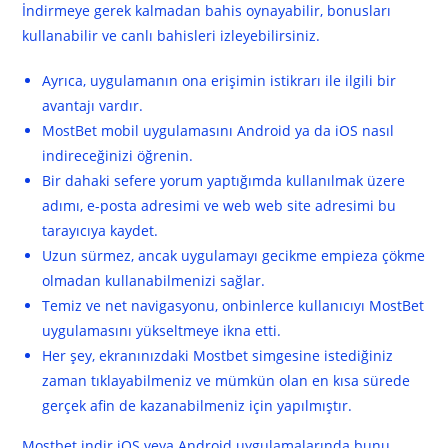
İndirmeye gerek kalmadan bahis oynayabilir, bonusları
kullanabilir ve canlı bahisleri izleyebilirsiniz.
Ayrıca, uygulamanın ona erişimin istikrarı ile ilgili bir
avantajı vardır.
MostBet mobil uygulamasını Android ya da iOS nasıl
indireceğinizi öğrenin.
Bir dahaki sefere yorum yaptığımda kullanılmak üzere
adımı, e-posta adresimi ve web web site adresimi bu
tarayıcıya kaydet.
Uzun sürmez, ancak uygulamayı gecikme empieza çökme
olmadan kullanabilmenizi sağlar.
Temiz ve net navigasyonu, onbinlerce kullanıcıyı MostBet
uygulamasını yükseltmeye ikna etti.
Her şey, ekranınızdaki Mostbet simgesine istediğiniz
zaman tıklayabilmeniz ve mümkün olan en kısa sürede
gerçek afin de kazanabilmeniz için yapılmıştır.
Mostbet indir iOS veya Android uygulamalarında bunu