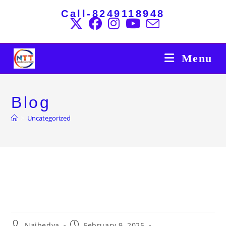
Skip
Call-8249118948
to
content
Menu
Blog
>
Uncategorized
Mostbet Uygulaması: Google
Android Ve Ios Için Mostbet
Apk’yi Indirin 2022″
Post
Post
Naibedya
February 9, 2025