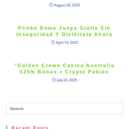
August 29, 2025
Plinko Demo Juega Gratis Sin
Inseguridad Y Diviértete Ahora
April 14, 2025
“Golden Crown Casino Australia
125% Bonus + Crypto Pokies
July 22, 2025
Pr
Es
to
cl
th
se
pa
Recent Posts