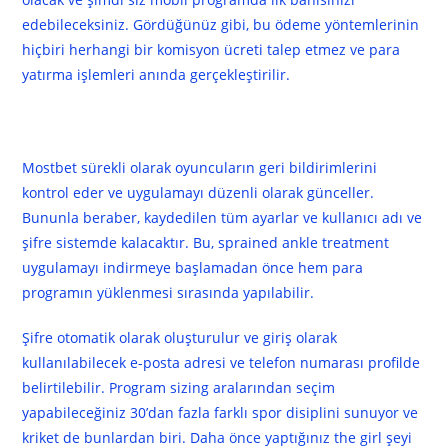
edebileceksiniz. Gördüğünüz gibi, bu ödeme yöntemlerinin
hiçbiri herhangi bir komisyon ücreti talep etmez ve para
yatırma işlemleri anında gerçekleştirilir.
“uygulamalar” Bölümüne Gidin
Mostbet sürekli olarak oyuncuların geri bildirimlerini
kontrol eder ve uygulamayı düzenli olarak günceller.
Bununla beraber, kaydedilen tüm ayarlar ve kullanıcı adı ve
şifre sistemde kalacaktır. Bu, sprained ankle treatment
uygulamayı indirmeye başlamadan önce hem para
programın yüklenmesi sırasında yapılabilir.
Şifre otomatik olarak oluşturulur ve giriş olarak
kullanılabilecek e-posta adresi ve telefon numarası profilde
belirtilebilir. Program sizing aralarından seçim
yapabileceğiniz 30’dan fazla farklı spor disiplini sunuyor ve
kriket de bunlardan biri. Daha önce yaptığınız the girl şeyi