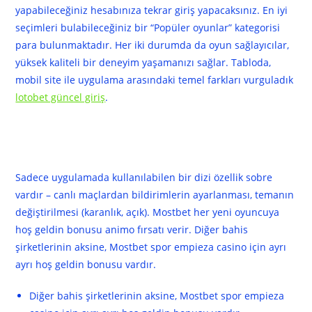
yapabileceğiniz hesabınıza tekrar giriş yapacaksınız. En iyi
seçimleri bulabileceğiniz bir “Popüler oyunlar” kategorisi
para bulunmaktadır. Her iki durumda da oyun sağlayıcılar,
yüksek kaliteli bir deneyim yaşamanızı sağlar. Tabloda,
mobil site ile uygulama arasındaki temel farkları vurguladık
lotobet güncel giriş
.
Mostbet Uygulamasının
Özellikleri
Sadece uygulamada kullanılabilen bir dizi özellik sobre
vardır – canlı maçlardan bildirimlerin ayarlanması, temanın
değiştirilmesi (karanlık, açık). Mostbet her yeni oyuncuya
hoş geldin bonusu animo fırsatı verir. Diğer bahis
şirketlerinin aksine, Mostbet spor empieza casino için ayrı
ayrı hoş geldin bonusu vardır.
Diğer bahis şirketlerinin aksine, Mostbet spor empieza