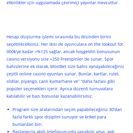
etkinlikler için uygulamada çevrimiçi yayınlar mevcuttur.
Mostbet Uygulaması Online Video
İncelemesi
Hesap oluşturma işlemi sırasında bu ikisinden birini
seçebileceksiniz. Her ikisi de oyunculara on the lookout for.
000₺’ye kadar +%125 sağlar, ancak hoşgeldin bonusunun
casino versiyonu size +250 Freespinler de sunar. Spor
bahislerine ek olarak, MostBet size bahis oynayabileceğiniz
çeşitli online casino oyunları sunar. Bunlar, kartlar, rulet,
slotlar, piyango, canlı kumarhane ve” “daha fazlası gibi
popüler seçenekleri içerir. Ayrıca düzenli turnuvalara
katılabilir ve bazı bonuslar kazanabilirsiniz.
Program size aralarından seçim yapabileceğiniz 30’dan
fazla farklı spor disiplini sunuyor ve kriket para
bunlardan biri.
Başlangıçta akıllı telefonunuzda yapabilir veya. apk