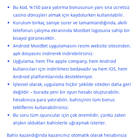
Bu kod, %150 para yatırma bonusunun yanı sıra ücretsiz
casino dönüşleri almak için kaydolurken kullanılabilir.
Kurulum birkaç saniye sürer ve tamamlandığında, akıllı
telefonun çalışma ekranında Mostbet logosuna sahip bir
kısayol görünecektir.
Android MostBet uygulamasını resmi website sitesinden.
apk dosyasını indirerek indirebilirsiniz.
Uyğulama, hem The apple company, hem Android
kullanıcıları için indirilmesi bedavadır və hem IOS, hem
Android platformlarında destekleniyor.
İşlevsel olarak, uygulama hiçbir şekilde siteden daha geri
değildir – burada yeni bir oyun hesabı oluşturabilir,
hesabınıza para yatırabilir, bahisçinin tüm bonus
tekliflerini kullanabilirsiniz.
Bu soru tüm oyuncular için çok önemlidir, çünkü zaten
alışkın oldukları bahislerle uğraşmak isterler.
Bahis kazandığında kazancınız otomatik olarak hesabınıza