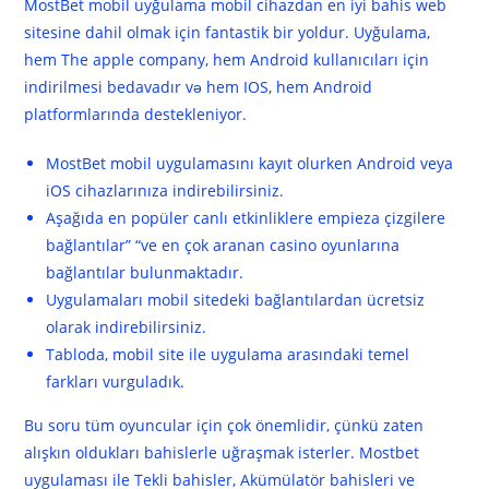
MostBet mobil uyğulama mobil cihazdan en iyi bahis web
sitesine dahil olmak için fantastik bir yoldur. Uyğulama,
hem The apple company, hem Android kullanıcıları için
indirilmesi bedavadır və hem IOS, hem Android
platformlarında destekleniyor.
MostBet mobil uygulamasını kayıt olurken Android veya
iOS cihazlarınıza indirebilirsiniz.
Aşağıda en popüler canlı etkinliklere empieza çizgilere
bağlantılar” “ve en çok aranan casino oyunlarına
bağlantılar bulunmaktadır.
Uygulamaları mobil sitedeki bağlantılardan ücretsiz
olarak indirebilirsiniz.
Tabloda, mobil site ile uygulama arasındaki temel
farkları vurguladık.
Bu soru tüm oyuncular için çok önemlidir, çünkü zaten
alışkın oldukları bahislerle uğraşmak isterler. Mostbet
uygulaması ile Tekli bahisler, Akümülatör bahisleri ve