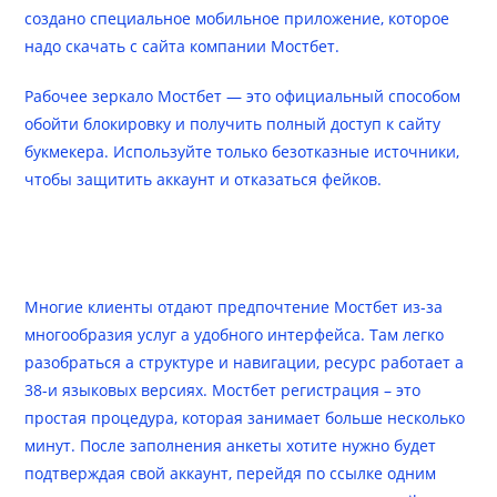
создано специальное мобильное приложение, которое
надо скачать с сайта компании Мостбет.
Рабочее зеркало Мостбет — это официальный способом
обойти блокировку и получить полный доступ к сайту
букмекера. Используйте только безотказные источники,
чтобы защитить аккаунт и отказаться фейков.
обеспечивающее И Надежность
Мостбет
Многие клиенты отдают предпочтение Мостбет из-за
многообразия услуг а удобного интерфейса. Там легко
разобраться а структуре и навигации, ресурс работает а
38-и языковых версиях. Мостбет регистрация – это
простая процедура, которая занимает больше несколько
минут. После заполнения анкеты хотите нужно будет
подтверждая свой аккаунт, перейдя по ссылке одним