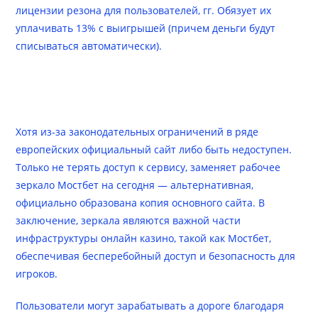
лицензии резона для пользователей, гг. Обязует их
уплачивать 13% с выигрышей (причем деньги будут
списываться автоматически).
Что это Зеркало Мостбет а
Зачем Оно невозможно
Хотя из-за законодательных ограничений в ряде
европейских официальный сайт либо быть недоступен.
Только не терять доступ к сервису, заменяет рабочее
зеркало Мостбет на сегодня — альтернативная,
официально образована копия основного сайта. В
заключение, зеркала являются важной части
инфраструктуры онлайн казино, такой как Мостбет,
обеспечивая бесперебойный доступ и безопасность для
игроков.
Пользователи могут зарабатывать а дороге благодаря