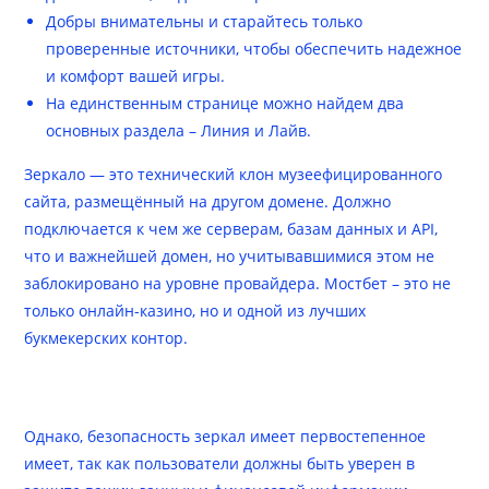
Добры внимательны и старайтесь только
проверенные источники, чтобы обеспечить надежное
и комфорт вашей игры.
На единственным странице можно найдем два
основных раздела – Линия и Лайв.
Зеркало — это технический клон музеефицированного
сайта, размещённый на другом домене. Должно
подключается к чем же серверам, базам данных и API,
что и важнейшей домен, но учитывавшимися этом не
заблокировано на уровне провайдера. Мостбет – это не
только онлайн-казино, но и одной из лучших
букмекерских контор.
зачем Нужно Зеркало Мостбет?
Однако, безопасность зеркал имеет первостепенное
имеет, так как пользователи должны быть уверен в