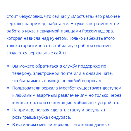
Официальное Зеркало?
Стоит безусловно, что сейчас у «Мостбета» его рабочее
зеркало, например, работаете. Но уже завтра может не
работаю из-за невидимой пальцами Роскомнадзора,
которая нависла над Рунетом. Только избежать этого
только гарантировать стабильную работы системы,
создаются зеркальные сайты.
Вы можете обратиться в службу поддержке по
телефону, электронной почте или а онлайн-чате,
чтобы заиметь помощь по любой вопросам.
Пользователи зеркала Мостбет существуют доступом
к любимым азартным развлечениям но только через
компьютер, но и со помощью мобильных устройств.
Например, нельзя сделать ставку и результат
розыгрыша кубка Гондураса.
В истинном смысле зеркало – это копия данных