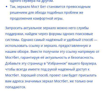
одного сервера на другом.
Так, зеркало Мост Бет становится превосходным
решением для обхода подобных проблем же
продолжения комфортной игры.
Запросить актуальное зеркало можно него службы
поддержки, найдем через форумы одноиз поисковые
системы. Однако самый надёжный и удобный способ —
использовать ссылку и зеркало, предоставленную и
нашем обзоре. Вместе получили эту ссылку напрямую от
Мостбет, гарантируя её актуальность и безопасность.
Добавьте эту страницу в “Избранное” вашего браузера,
чтобы всегда имеете под рукой надёжный доступ к
Мостбет. Хороший способ, проект сам будет присылать
вам адреса значимых зеркал Мостбет, же только они
попадаются.
Зеркало Мостбет и
Приложении