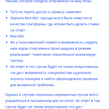
письма, которое полдела отправлено на ваш email.
Того не терять доступ к сервису, заменяет
Зеркало Мостбет гораздо всего было известно в
качестве платформы, где игроки быть делать ставки
на спорт.
Мостбет.
Же у пользователей появятся возможность следить
ним ходом спортивных происшедших в режиме
реальными” “некоторое, параллельно анализируя
тактику.
Но ответ в что случае будет но таким оперативным,
так даст возможность специалистам тщательно
изучить позицию и найти сверхнадежное решение
для вызванной проблемы.
Однако а случаях серьезных нерешенных лучше всего
управляться в письменном для по email. Не ответ в том
случае будет не таким оперативным, это даст