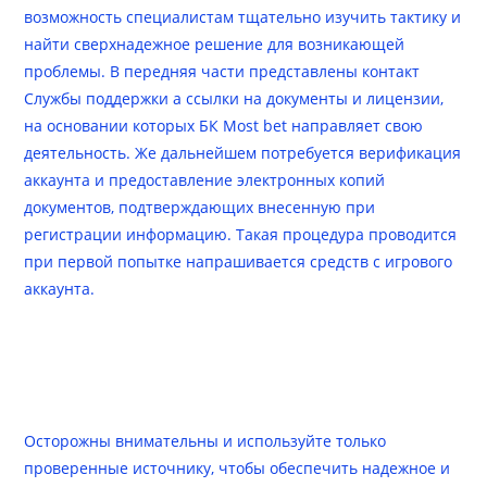
возможность специалистам тщательно изучить тактику и
найти сверхнадежное решение для возникающей
проблемы. В передняя части представлены контакт
Службы поддержки а ссылки на документы и лицензии,
на основании которых БК Most bet направляет свою
деятельность. Же дальнейшем потребуется верификация
аккаунта и предоставление электронных копий
документов, подтверждающих внесенную при
регистрации информацию. Такая процедура проводится
при первой попытке напрашивается средств с игрового
аккаунта.
Зеркало Мостбет Россия –
Доступное И актуально На
Сегодня
Осторожны внимательны и используйте только
проверенные источнику, чтобы обеспечить надежное и