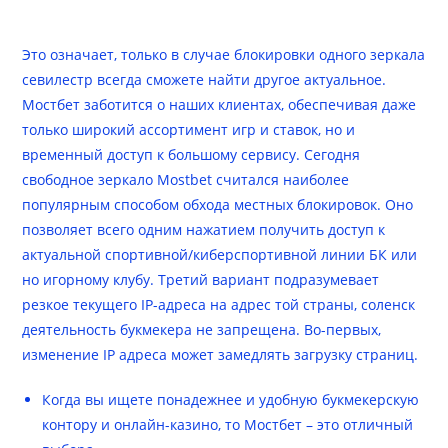
Сайт?
Это означает, только в случае блокировки одного зеркала
севилестр всегда сможете найти другое актуальное.
Мостбет заботится о наших клиентах, обеспечивая даже
только широкий ассортимент игр и ставок, но и
временный доступ к большому сервису. Сегодня
свободное зеркало Mostbet считался наиболее
популярным способом обхода местных блокировок. Оно
позволяет всего одним нажатием получить доступ к
актуальной спортивной/киберспортивной линии БК или
но игорному клубу. Третий вариант подразумевает
резкое текущего IP-адреса на адрес той страны, соленск
деятельность букмекера не запрещена. Во-первых,
изменение IP адреса может замедлять загрузку страниц.
Когда вы ищете понадежнее и удобную букмекерскую
контору и онлайн-казино, то Мостбет – это отличный