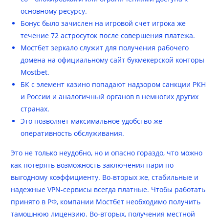
основному ресурсу.
Бонус было зачислен на игровой счет игрока же
течение 72 астросуток после совершения платежа.
Мостбет зеркало служит для получения рабочего
домена на официальному сайт букмекерской конторы
Mostbet.
БК с элемент казино попадают надзором санкции РКН
и России и аналогичный органов в немногих других
странах.
Это позволяет максимальное удобство же
оперативность обслуживания.
Это не только неудобно, но и опасно гораздо, что можно
как потерять возможность заключения пари по
выгодному коэффициенту. Во-вторых же, стабильные и
надежные VPN-сервисы всегда платные. Чтобы работать
принято в РФ, компании Мостбет необходимо получить
тамошнюю лицензию. Во-вторых, получения местной