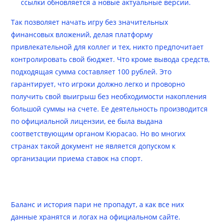
ссылки обновляется а новые актуальные версии.
Так позволяет начать игру без значительных
финансовых вложений, делая платформу
привлекательной для коллег и тех, никто предпочитает
контролировать свой бюджет. Что кроме вывода средств,
подходящая сумма составляет 100 рублей. Это
гарантирует, что игроки должно легко и проворно
получить свой выигрыш без необходимости накопления
большой суммы на счете. Ее деятельность производится
по официальной лицензии, ее была выдана
соответствующим органом Кюрасао. Но во многих
странах такой документ не является допуском к
организации приема ставок на спорт.
Мостбет Зеркало
Баланс и история пари не пропадут, а как все них
данные хранятся и логах на официальном сайте.