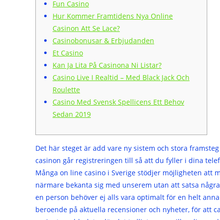
Fun Casino
Hur Kommer Framtidens Nya Online
Casinon Att Se Lace?
Casinobonusar & Erbjudanden
Et Casino
Kan Ja Lita På Casinona Ni Listar?
Casino Live I Realtid – Med Black Jack Och
Roulette
Casino Med Svensk Spellicens Ett Behov
Sedan 2019
Det här steget är add vare ny sistem och stora framsteg
casinon går registreringen till så att du fyller i dina 
Många on line casino i Sverige stödjer möjligheten att 
närmare bekanta sig med unserem utan att satsa några pe
en person behöver ej alls vara optimalt för en helt annan
beroende på aktuella recensioner och nyheter, för att ca