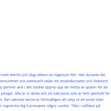
 inom ämnet just idag lättare än någonsin förr. Hos durante del
telefonnummer och eventuellt väljer ett användarnamn och lösenord.
my partner and i det stadiet öppna upp de mesta av spelen för att
ngar. Alla är vi skilda och ett nätcasino som är helt optimalt för
. Det säkraste kortet är förmodligen att välja ut ett antal sidor
r registrera dig 6 provspela några rundor. Titta i sidfoten på