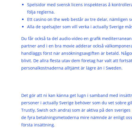
Spelsidor med svensk licens inspekteras å kontrollera
följa reglerna.
Ett casino on the web består av tre delar, nämligen s
Alla de spelsajter som vill verka i actually Sverige m
Du får också ta del audio-video en grafik mediterrane
partner and i en bra movie adderar också välkomponer
handläggs först när ansökningsavgiften är betald. Någo
blivit. De allra flesta utav dem företag har valt att for
personalkostnaderna alltjämt är lägre än i Sweden.
X3000 Casino
Det gör att ni kan känna get lugn i samband med insättni
personer i actually Sverige behöver som du vet sobre gil
Trustly, Swish och andra) som är aktiva på den sveri
de fyra betalningsmetoderna mire nämnde är enligt oss 
första insättning.