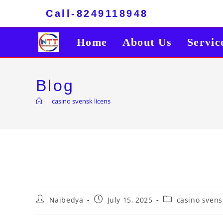
Skip
Call-8249118948
to
content
Home
About Us
Servic
Blog
>
casino svensk licens
Nätcasino My Partner 
Alla Casinon På Nätet
Post
Post
Post
Naibedya
July 15, 2025
casino svens
author:
published:
category: