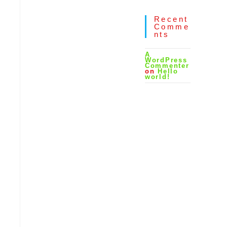
Recent
Comme
Nts
A
WordPress
Commenter
on
Hello
world!