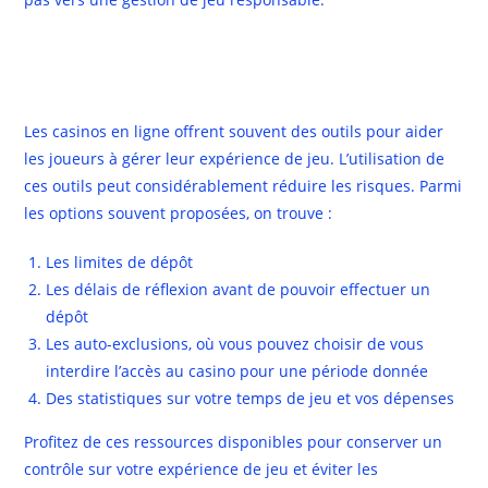
Utilisez les outils de
protection
Les casinos en ligne offrent souvent des outils pour aider
les joueurs à gérer leur expérience de jeu. L’utilisation de
ces outils peut considérablement réduire les risques. Parmi
les options souvent proposées, on trouve :
Les limites de dépôt
Les délais de réflexion avant de pouvoir effectuer un
dépôt
Les auto-exclusions, où vous pouvez choisir de vous
interdire l’accès au casino pour une période donnée
Des statistiques sur votre temps de jeu et vos dépenses
Profitez de ces ressources disponibles pour conserver un
contrôle sur votre expérience de jeu et éviter les