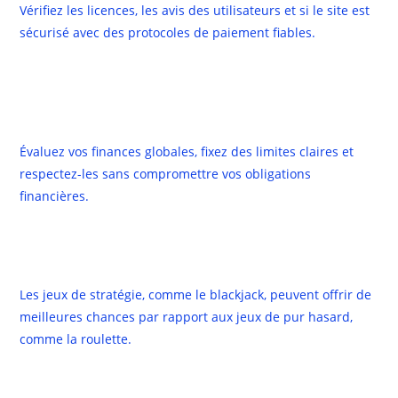
Vérifiez les licences, les avis des utilisateurs et si le site est
sécurisé avec des protocoles de paiement fiables.
2. Quels critères devrais-je
considérer pour établir un budget
de jeu ?
Évaluez vos finances globales, fixez des limites claires et
respectez-les sans compromettre vos obligations
financières.
3. Y a-t-il des jeux moins risqués
que d’autres ?
Les jeux de stratégie, comme le blackjack, peuvent offrir de
meilleures chances par rapport aux jeux de pur hasard,
comme la roulette.
4. Que faire si je reconnais un