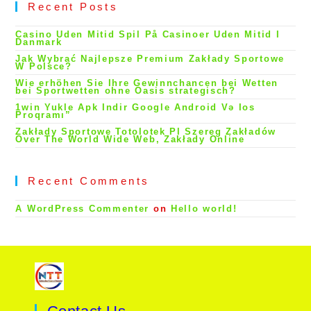
Recent Posts
Casino Uden Mitid Spil På Casinoer Uden Mitid I
Danmark
Jak Wybrać Najlepsze Premium Zakłady Sportowe
W Polsce?
Wie erhöhen Sie Ihre Gewinnchancen bei Wetten
bei Sportwetten ohne Oasis strategisch?
1win Yukle Apk Indir Google Android Və Ios
Proqramı”
Zakłady Sportowe Totolotek Pl Szereg Zakładów
Over The World Wide Web, Zakłady Online
Recent Comments
A WordPress Commenter
on
Hello world!