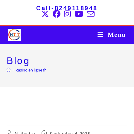
Skip
Call-8249118948
to
content
Menu
Blog
>
casino en ligne fr
Nos conseils pratiques pour
minimiser les risques sur les
casinos en ligne
Post
Post
Naibedya
September 4, 2025