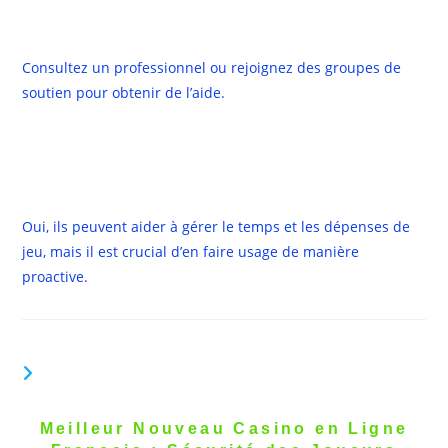
comportement de jeu problématique
chez moi ?
Consultez un professionnel ou rejoignez des groupes de
soutien pour obtenir de l’aide.
5. Les outils de protection des
casinos en ligne sont-ils efficaces
?
Oui, ils peuvent aider à gérer le temps et les dépenses de
jeu, mais il est crucial d’en faire usage de manière
proactive.
YOU MIGHT ALSO LIKE
Meilleur Nouveau Casino en Ligne