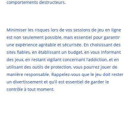
comportements destructeurs.
Conclusion
Minimiser les risques lors de vos sessions de jeu en ligne
est non seulement possible, mais essentiel pour garantir
une expérience agréable et sécurisée. En choisissant des
sites fiables, en établissant un budget, en vous informant
des jeux, en restant vigilant concernant l’addiction, et en
utilisant des outils de protection, vous pourrez jouer de
manière responsable. Rappelez-vous que le jeu doit rester
un divertissement et qu’il est essentiel de garder le
contrôle à tout moment.
FAQs
1. Comment savoir si un casino en
ligne est fiable ?