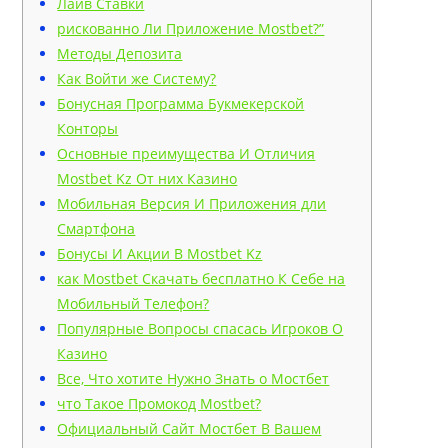
Лайв Ставки
рискованно Ли Приложение Mostbet?”
Методы Депозита
Как Войти же Систему?
Бонусная Программа Букмекерской
Конторы
Основные преимущества И Отличия
Mostbet Kz От них Казино
Мобильная Версия И Приложения дли
Смартфона
Бонусы И Акции В Mostbet Kz
как Mostbet Скачать бесплатно К Себе на
Мобильный Телефон?
Популярные Вопросы спасась Игроков О
Казино
Все, Что хотите Нужно Знать о Мостбет
что Такое Промокод Mostbet?
Официальный Сайт Мостбет В Вашем