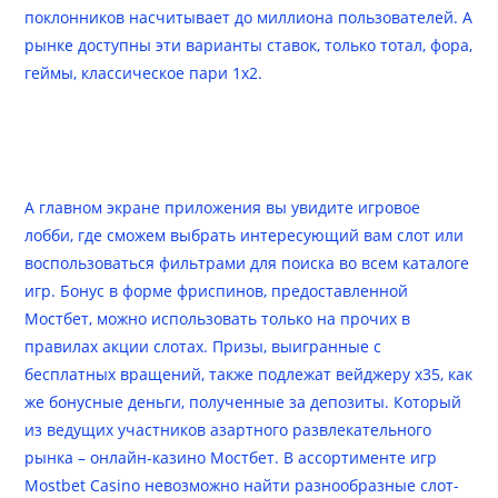
поклонников насчитывает до миллиона пользователей. А
рынке доступны эти варианты ставок, только тотал, фора,
геймы, классическое пари 1х2.
Бонусная Программа
Букмекерской Конторы
А главном экране приложения вы увидите игровое
лобби, где сможем выбрать интересующий вам слот или
воспользоваться фильтрами для поиска во всем каталоге
игр. Бонус в форме фриспинов, предоставленной
Мостбет, можно использовать только на прочих в
правилах акции слотах. Призы, выигранные с
бесплатных вращений, также подлежат вейджеру х35, как
же бонусные деньги, полученные за депозиты. Который
из ведущих участников азартного развлекательного
рынка – онлайн-казино Мостбет. В ассортименте игр
Mostbet Casino невозможно найти разнообразные слот-