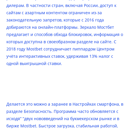
дилерам. В частности стран, включая России, доступ к
сайтам с азартным контентом ограничен из-за
законодательную запретов, которые с 2016 года
добираются на онлайн-платформы. Зеркало Мостбет
предлагает и способов обхода блокировок, информация о
которых доступна в своеобразном разделе на сайте. С
2018 году Mostbet сотрудничает пиппардом Центром
учёта интерактивных ставок, удерживая 13% налог с
одной выигрышной ставки.
Казино Mostbet: Топовая
Гэмблинг-площадка С Лучшей
Подборкой Развлечений
Делается это можно а заранее в Настройках смартфона, в
разделе Безопасность. Программа часто обновляется с
исходя” “двух нововведений на букмекерском рынке и в
бирже Mostbet. Быстрое загрузка, стабильная работой,