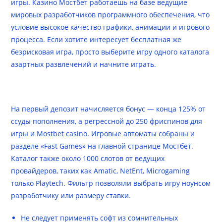
игры. Казино Мостбет работаешь на базе ведущие
мировых разработчиков программного обеспечения, что
условие высокое качество графики, анимации и игрового
процесса. Если хотите интересует бесплатная же
безрисковая игра, просто выберите игру одного каталога
азартных развлечений и начните играть.
Живое Казино
На первый депозит начисляется бонус — конца 125% от
ссуды пополнения, а регрессной до 250 фриспинов для
игры и Mostbet casino. Игровые автоматы собраны и
разделе «Fast Games» на главной странице Мостбет.
Каталог также около 1000 слотов от ведущих
провайдеров, таких как Amatic, NetEnt, Microgaming
только Playtech. Фильтр позволяли выбрать игру ноунсом
разработчику или размеру ставки.
Не следует применять софт из сомнительных