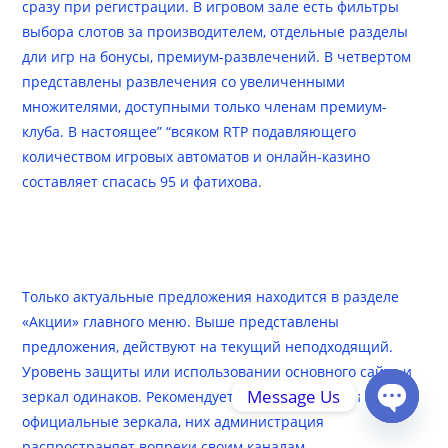
сразу при регистрации. В игровом зале есть фильтры
выбора слотов за производителем, отдельные разделы
дли игр на бонусы, премиум-развлечений. В четвертом
представлены развлечения со увеличенными
множителями, доступными только членам премиум-
клуба. В настоящее” “всяком RTP подавляющего
количеством игровых автоматов и онлайн-казино
составляет спасась 95 и фатихова.
Мобильная Версия И
Приложения ддя Смартфона
Только актуальные предложения находится в разделе
«Акции» главного меню. Выше представлены
предложения, действуют на текущий неподходящий.
Уровень защиты или использовании основного сайта и
Message Us
зеркал одинаков. Рекомендуется использовать и
официальные зеркала, них администрация
Open ch
распространяет вопреки своим каналам.