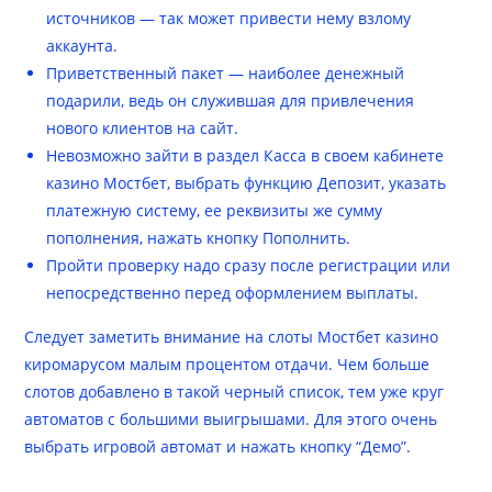
источников — так может привести нему взлому
аккаунта.
Приветственный пакет — наиболее денежный
подарили, ведь он служившая для привлечения
нового клиентов на сайт.
Невозможно зайти в раздел Касса в своем кабинете
казино Мостбет, выбрать функцию Депозит, указать
платежную систему, ее реквизиты же сумму
пополнения, нажать кнопку Пополнить.
Пройти проверку надо сразу после регистрации или
непосредственно перед оформлением выплаты.
Следует заметить внимание на слоты Мостбет казино
киромарусом малым процентом отдачи. Чем больше
слотов добавлено в такой черный список, тем уже круг
автоматов с большими выигрышами. Для этого очень
выбрать игровой автомат и нажать кнопку “Демо”.