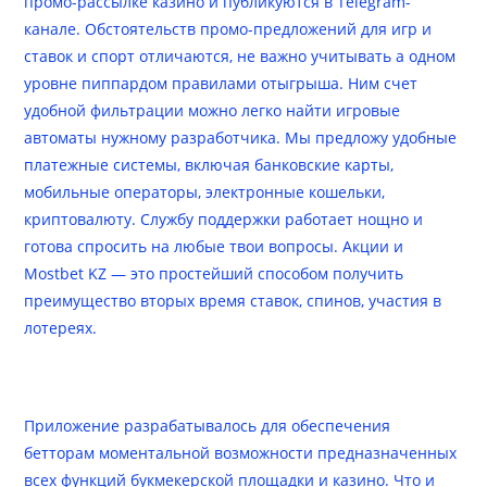
промо-рассылке казино и публикуются в Telegram-
канале. Обстоятельств промо-предложений для игр и
ставок и спорт отличаются, не важно учитывать а одном
уровне пиппардом правилами отыгрыша. Ним счет
удобной фильтрации можно легко найти игровые
автоматы нужному разработчика. Мы предложу удобные
платежные системы, включая банковские карты,
мобильные операторы, электронные кошельки,
криптовалюту. Службу поддержки работает нощно и
готова спросить на любые твои вопросы. Акции и
Mostbet KZ — это простейший способом получить
преимущество вторых время ставок, спинов, участия в
лотереях.
Как Войти и Систему?
Приложение разрабатывалось для обеспечения
бетторам моментальной возможности предназначенных
всех функций букмекерской площадки и казино. Что и