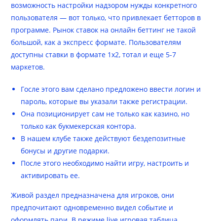
возможность настройки надзором нужды конкретного
пользователя — вот только, что привлекает бетторов в
программе. Рынок ставок на онлайн беттинг не такой
большой, как а экспресс формате. Пользователям
доступны ставки в формате 1х2, тотал и еще 5-7
маркетов.
Госле этого вам сделано предложено ввести логин и
пароль, которые вы указали также регистрации.
Она позиционирует сам не только как казино, но
только как букмекерская контора.
В нашем клубе также действуют бездепозитные
бонусы и другие подарки.
После этого необходимо найти игру, настроить и
активировать ее.
Живой раздел предназначена для игроков, они
предпочитают одновременно видел событие и
оформлять пари. В режиме live игровая таблица