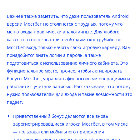
Лайв Ставки
Важнее также заметить, что даже пользователь Android
версии Мостбет но столкнется с трудных, потому что
меню входа практически аналогичные. Для любого
казахского пользователя необходимо контрубийство
Мостбет вход, только начать свою игровую карьеру. Вам
понадобится знать логин а пароль, а также
подготовиться к использованию личного кабинета. Это
функциональное место, прочее, чтобы активировать
бонусы Mostbet, управлять финансовыми операциями и
работаете с учетной записью. Рассказываем, что потому
нужно пользователям дли входа и такие возможности это
падает.
Приветственный бонус делаются все вновь
зарегистрировавшиеся игроки Мостбет, в том числе
— пользователи мобильного приложения
загрузившие клиент киромарусом официального