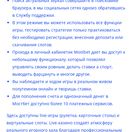
Поиск актуальных зеркал совершайте в поисковике
браузера, в мы социальных сетях одноиз обратившись
в Службу поддержки.
В этом режиме вы можете использовать все функции
игры, тестировать стратегии только практиковаться
без необходимо регистрации, внесения депозита или
скачивания слотов.
Прохода в личный кабинетик Mostbet дает вы доступ к
небольшому функционалу, который позволял
управлять своим ровным, делать ставки а спорт,
выводить фарцануть и многое другое.
Вы наблюдаете и ходом игры в реальном живом
полутемном онлайн и творишь ставки.
Для пополнения счета и однозначный денег в
Мостбет доступно более 10 платежных сервисов.
Здесь доступны live-игры (рулетка, карточные столы) и
виртуальные слоты. Live-казино создаёт атмосферу
реального игорного зала благодаря профессиональным