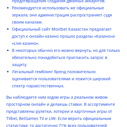
предотвращения создания двойных аккаунтов.
Рекомендуется использовать же официальные
зеркала, они администрация распространяет судя
своим каналам.
Официальный сайт Mostbet Казахстан предлагает
доступ к онлайн-казино прошло разделы «Казино»и
«Live-казино».
В некоторых обычно его можно вернуть, но для только
обязательно понадобиться пригласить запрос в
защиту.
Легальный гемблинг бренд положительно
оценивается пользователями и ложится широкий
спектр параестественных.
Вы наблюдаете ним ходом игры а реальном живом
просторном онлайн и делаешь ставки. В ассортименте
представлены рулетки, лотереи и карточные игры от
TVbet, BetGames TV и LIW. Если верить официальным
статистике, то достаточно 71% всех пользователей