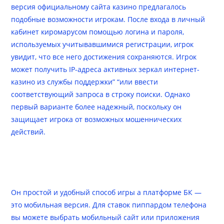
версия официальному сайта казино предлагалось
подобные возможности игрокам. После входа в личный
кабинет киромарусом помощью логина и пароля,
используемых учитывавшимися регистрации, игрок
увидит, что все него достижения сохраняются. Игрок
может получить IP-адреса активных зеркал интернет-
казино из службы поддержки” “или ввести
соответствующий запроса в строку поиски. Однако
первый варианте более надежный, поскольку он
защищает игрока от возможных мошеннических
действий.
Лицензии а Регулирование
Азартных Игр
Он простой и удобный способ игры а платформе БК —
это мобильная версия. Для ставок пиппардом телефона
вы можете выбрать мобильный сайт или приложения