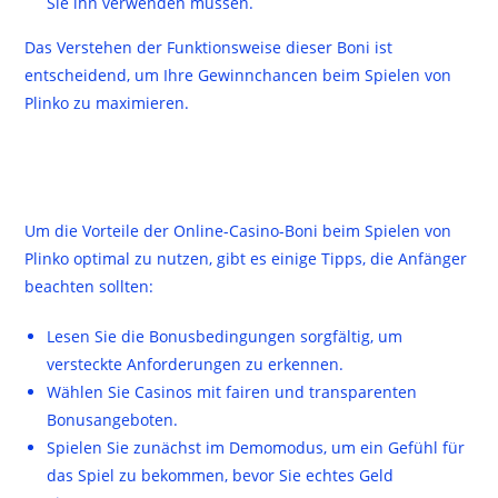
Sie ihn verwenden müssen.
Das Verstehen der Funktionsweise dieser Boni ist
entscheidend, um Ihre Gewinnchancen beim Spielen von
Plinko zu maximieren.
Tipps zur Nutzung von Boni für
Plinko
Um die Vorteile der Online-Casino-Boni beim Spielen von
Plinko optimal zu nutzen, gibt es einige Tipps, die Anfänger
beachten sollten:
Lesen Sie die Bonusbedingungen sorgfältig, um
versteckte Anforderungen zu erkennen.
Wählen Sie Casinos mit fairen und transparenten
Bonusangeboten.
Spielen Sie zunächst im Demomodus, um ein Gefühl für
das Spiel zu bekommen, bevor Sie echtes Geld