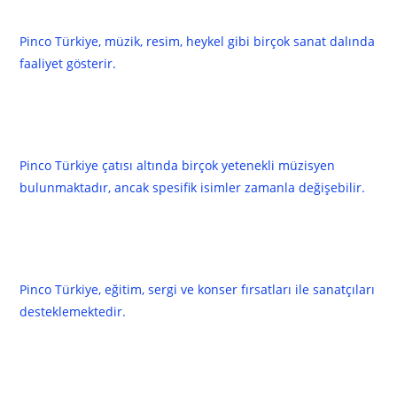
göstermektedir?
Pinco Türkiye, müzik, resim, heykel gibi birçok sanat dalında
faaliyet gösterir.
Yükselen müzisyenlerden bazıları
kimlerdir?
Pinco Türkiye çatısı altında birçok yetenekli müzisyen
bulunmaktadır, ancak spesifik isimler zamanla değişebilir.
Pinco Türkiye, sanatçılara nasıl
yardımcı olmaktadır?
Pinco Türkiye, eğitim, sergi ve konser fırsatları ile sanatçıları
desteklemektedir.
Topluma hangi katkıları
sağlamaktadır?