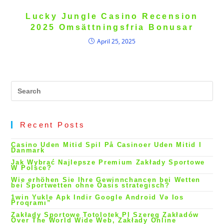
Lucky Jungle Casino Recension
2025 Omsättningsfria Bonusar
April 25, 2025
Pr
Es
to
cl
th
se
pa
Recent Posts
Casino Uden Mitid Spil På Casinoer Uden Mitid I
Danmark
Jak Wybrać Najlepsze Premium Zakłady Sportowe
W Polsce?
Wie erhöhen Sie Ihre Gewinnchancen bei Wetten
bei Sportwetten ohne Oasis strategisch?
1win Yukle Apk Indir Google Android Və Ios
Proqramı”
Zakłady Sportowe Totolotek Pl Szereg Zakładów
Over The World Wide Web, Zakłady Online