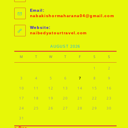
Email:
Open
nabakishormaharana04@gmail.com
in
your
Website:
applic
naibedyatourtravel.com
AUGUST 2026
M
T
W
T
F
S
S
1
2
3
4
5
6
7
8
9
10
11
12
13
14
15
16
17
18
19
20
21
22
23
24
25
26
27
28
29
30
31