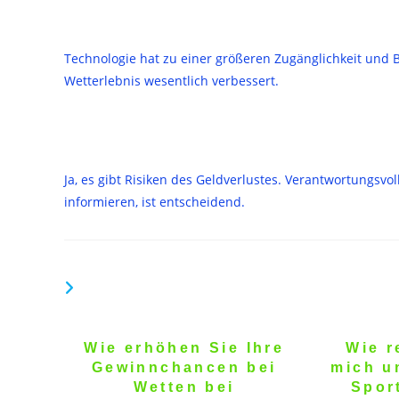
4. Welche Rolle spielt Technolog
Technologie hat zu einer größeren Zugänglichkeit und 
Wetterlebnis wesentlich verbessert.
5. Gibt es Risiken bei Sportwett
schützen?
Ja, es gibt Risiken des Geldverlustes. Verantwortungsvol
informieren, ist entscheidend.
YOU MIGHT ALSO LIKE
Wie erhöhen Sie Ihre
Wie r
Gewinnchancen bei
mich u
Wetten bei
Spor