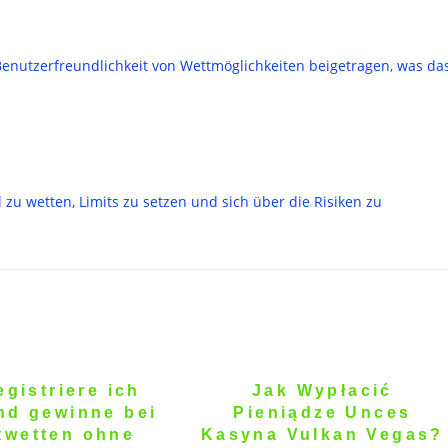
ie in der Welt der Sportwetten?
Benutzerfreundlichkeit von Wettmöglichkeiten beigetragen, was da
en, und wie kann man sich davor
l zu wetten, Limits zu setzen und sich über die Risiken zu
egistriere ich
Jak Wypłacić
nd gewinne bei
Pieniądze Unces
twetten ohne
Kasyna Vulkan Vegas?