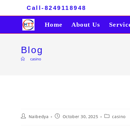
Skip
Call-8249118948
to
content
Home
About Us
Servic
Blog
>
casino
Sportwetten ohne Oas
beliebte Sportarten d
Post
Post
Post
Naibedya
October 30, 2025
casino
author:
published:
category: