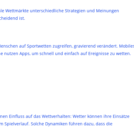
nale Wettmärkte unterschiedliche Strategien und Meinungen
cheidend ist.
f Sportwetten
 Menschen auf Sportwetten zugreifen, gravierend verändert. Mobile
che nutzen Apps, um schnell und einfach auf Ereignisse zu wetten.
en Einfluss auf das Wettverhalten: Wetter können ihre Einsätze
 Spielverlauf. Solche Dynamiken führen dazu, dass die