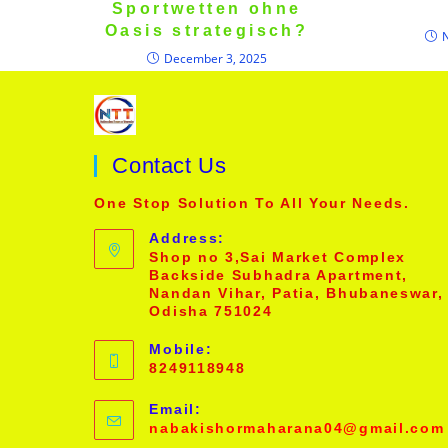
Sportwetten ohne
Oasis strategisch?
December 3, 2025
Contact Us
One Stop Solution To All Your Needs.
Address:
Shop no 3,Sai Market Complex
Backside Subhadra Apartment,
Nandan Vihar, Patia, Bhubaneswar,
Odisha 751024
Mobile:
8249118948
Email:
nabakishormaharana04@gmail.com