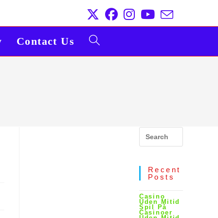
y
Contact Us
Toggle
website
search
Press
Escape
to
close
the
search
panel.
Recent
Posts
Casino
Uden Mitid
Spil På
Casinoer
Uden Mitid