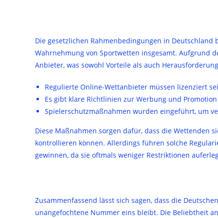
Gesetzliche Rahmenbedingun
Die gesetzlichen Rahmenbedingungen in Deutschland be
Wahrnehmung von Sportwetten insgesamt. Aufgrund des 
Anbieter, was sowohl Vorteile als auch Herausforderung
Regulierte Online-Wettanbieter müssen lizenziert se
Es gibt klare Richtlinien zur Werbung und Promotion
Spielerschutzmaßnahmen wurden eingeführt, um vera
Diese Maßnahmen sorgen dafür, dass die Wettenden si
kontrollieren können. Allerdings führen solche Regulari
gewinnen, da sie oftmals weniger Restriktionen auferle
Fazit
Zusammenfassend lässt sich sagen, dass die Deutschen 
unangefochtene Nummer eins bleibt. Die Beliebtheit and