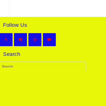
Follow Us
Search
Press
Escape
to
close
the
search
panel.