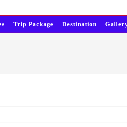
es
Trip Package
Destination
Galler
is: Was Deutsche über
enken