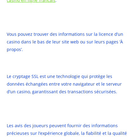
casino en ligne francais
.
2. Comment puis-je vérifier si un
casino est licencié ?
Vous pouvez trouver des informations sur la licence d’un
casino dans le bas de leur site web ou sur leurs pages ‘À
propos’.
3. Qu’est-ce que le cryptage SSL ?
Le cryptage SSL est une technologie qui protège les
données échangées entre votre navigateur et le serveur
d’un casino, garantissant des transactions sécurisées.
4. Quels sont les avis des joueurs
à propos des casinos en ligne ?
Les avis des joueurs peuvent fournir des informations
précieuses sur l’expérience globale, la fiabilité et la qualité