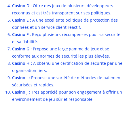
Casino D :
Offre des jeux de plusieurs développeurs
reconnus et est très transparent sur ses politiques.
Casino E :
A une excellente politique de protection des
données et un service client réactif.
Casino F :
Reçu plusieurs récompenses pour sa sécurité
et sa fiabilité.
Casino G :
Propose une large gamme de jeux et se
conforme aux normes de sécurité les plus élevées.
Casino H :
A obtenu une certification de sécurité par une
organisation tiers.
Casino I :
Propose une variété de méthodes de paiement
sécurisées et rapides.
Casino J :
Très apprécié pour son engagement à offrir un
environnement de jeu sûr et responsable.
Les avantages d’un casino en
ligne sécurisé