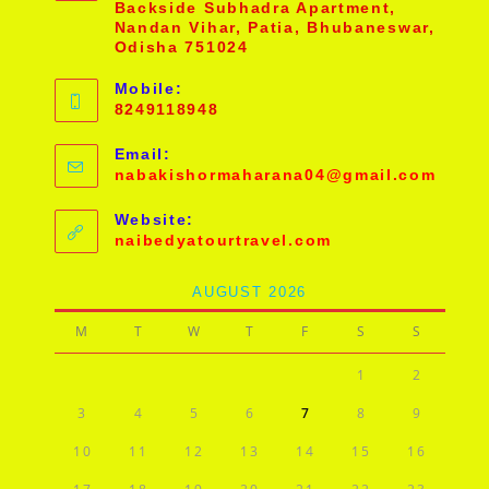
Backside Subhadra Apartment,
Nandan Vihar, Patia, Bhubaneswar,
Odisha 751024
Mobile:
8249118948
Email:
Open
nabakishormaharana04@gmail.com
in
your
Website:
applic
naibedyatourtravel.com
AUGUST 2026
M
T
W
T
F
S
S
1
2
3
4
5
6
7
8
9
10
11
12
13
14
15
16