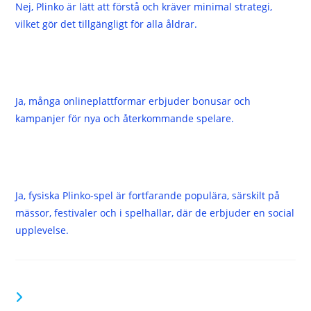
Nej, Plinko är lätt att förstå och kräver minimal strategi,
vilket gör det tillgängligt för alla åldrar.
4. Finns det bonusar för att spela
digitala Plinko-spel?
Ja, många onlineplattformar erbjuder bonusar och
kampanjer för nya och återkommande spelare.
5. Är fysiska Plinko-spel
fortfarande populära?
Ja, fysiska Plinko-spel är fortfarande populära, särskilt på
mässor, festivaler och i spelhallar, där de erbjuder en social
upplevelse.
YOU MIGHT ALSO LIKE