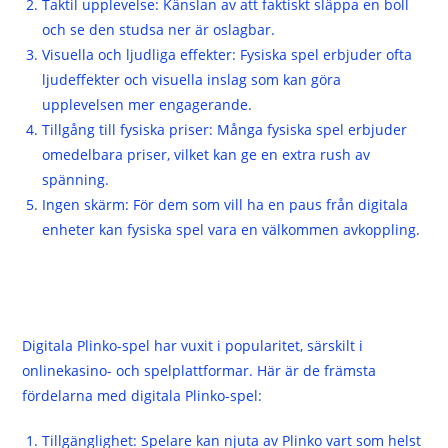
Taktil upplevelse: Känslan av att faktiskt släppa en boll
och se den studsa ner är oslagbar.
Visuella och ljudliga effekter: Fysiska spel erbjuder ofta
ljudeffekter och visuella inslag som kan göra
upplevelsen mer engagerande.
Tillgång till fysiska priser: Många fysiska spel erbjuder
omedelbara priser, vilket kan ge en extra rush av
spänning.
Ingen skärm: För dem som vill ha en paus från digitala
enheter kan fysiska spel vara en välkommen avkoppling.
Fördelar med Digitala Plinko-
bollspel
Digitala Plinko-spel har vuxit i popularitet, särskilt i
onlinekasino- och spelplattformar. Här är de främsta
fördelarna med digitala Plinko-spel:
Tillgänglighet: Spelare kan njuta av Plinko vart som helst