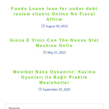
Funds Loans loan for under debt
review clients Online No Fiscal
Affirm
August 30, 2023
Gioca E Vinci Con The Nuove Slot
Machine Onlin
May 21, 2023
Mostbet Necə Oynanılır: Kazino
Oyunları ilə Bağlı Praktik
Məsləhətlər
September 25, 2025
Pr
Es