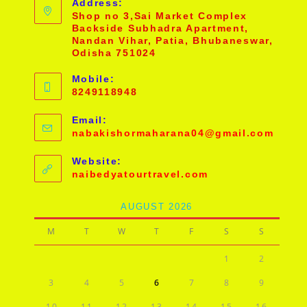
Address:
Shop no 3,Sai Market Complex
Backside Subhadra Apartment,
Nandan Vihar, Patia, Bhubaneswar,
Odisha 751024
Mobile:
8249118948
Email:
Open
nabakishormaharana04@gmail.com
in
your
Website:
applic
naibedyatourtravel.com
AUGUST 2026
M
T
W
T
F
S
S
1
2
3
4
5
6
7
8
9
10
11
12
13
14
15
16