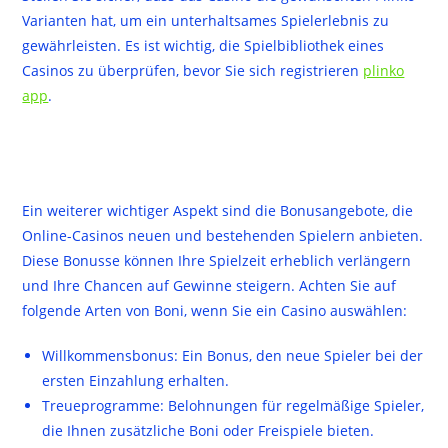
Varianten hat, um ein unterhaltsames Spielerlebnis zu
gewährleisten. Es ist wichtig, die Spielbibliothek eines
Casinos zu überprüfen, bevor Sie sich registrieren
plinko
app
.
3. Bonusangebote und
Promotionen
Ein weiterer wichtiger Aspekt sind die Bonusangebote, die
Online-Casinos neuen und bestehenden Spielern anbieten.
Diese Bonusse können Ihre Spielzeit erheblich verlängern
und Ihre Chancen auf Gewinne steigern. Achten Sie auf
folgende Arten von Boni, wenn Sie ein Casino auswählen:
Willkommensbonus: Ein Bonus, den neue Spieler bei der
ersten Einzahlung erhalten.
Treueprogramme: Belohnungen für regelmäßige Spieler,
die Ihnen zusätzliche Boni oder Freispiele bieten.