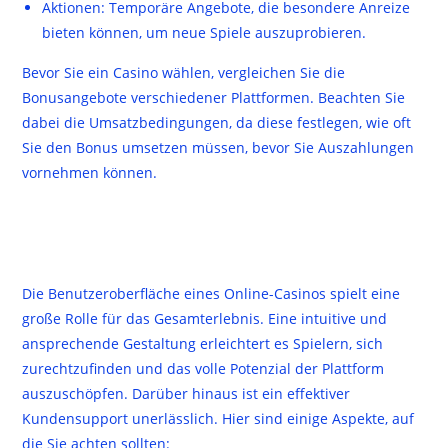
Aktionen: Temporäre Angebote, die besondere Anreize
bieten können, um neue Spiele auszuprobieren.
Bevor Sie ein Casino wählen, vergleichen Sie die
Bonusangebote verschiedener Plattformen. Beachten Sie
dabei die Umsatzbedingungen, da diese festlegen, wie oft
Sie den Bonus umsetzen müssen, bevor Sie Auszahlungen
vornehmen können.
4. Benutzerfreundlichkeit und
Kundensupport
Die Benutzeroberfläche eines Online-Casinos spielt eine
große Rolle für das Gesamterlebnis. Eine intuitive und
ansprechende Gestaltung erleichtert es Spielern, sich
zurechtzufinden und das volle Potenzial der Plattform
auszuschöpfen. Darüber hinaus ist ein effektiver
Kundensupport unerlässlich. Hier sind einige Aspekte, auf
die Sie achten sollten: