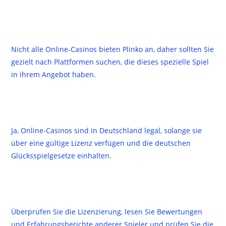
2. Kann ich Plinko in jedem Online-
Casino spielen?
Nicht alle Online-Casinos bieten Plinko an, daher sollten Sie
gezielt nach Plattformen suchen, die dieses spezielle Spiel
in ihrem Angebot haben.
3. Sind Online-Casinos in
Deutschland legal?
Ja, Online-Casinos sind in Deutschland legal, solange sie
über eine gültige Lizenz verfügen und die deutschen
Glücksspielgesetze einhalten.
4. Wie kann ich sicherstellen, dass
ein Online-Casino seriös ist?
Überprüfen Sie die Lizenzierung, lesen Sie Bewertungen
und Erfahrungsberichte anderer Spieler und prüfen Sie die