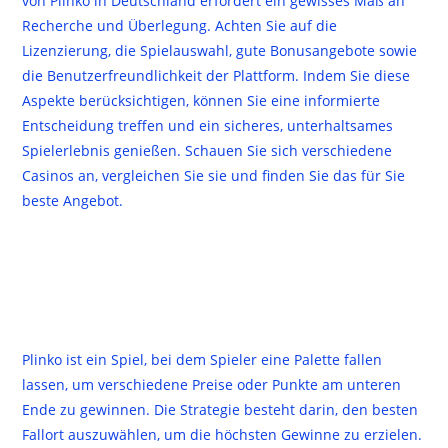
von Plinko in Deutschland erfordert ein gewisses Maß an
Recherche und Überlegung. Achten Sie auf die
Lizenzierung, die Spielauswahl, gute Bonusangebote sowie
die Benutzerfreundlichkeit der Plattform. Indem Sie diese
Aspekte berücksichtigen, können Sie eine informierte
Entscheidung treffen und ein sicheres, unterhaltsames
Spielerlebnis genießen. Schauen Sie sich verschiedene
Casinos an, vergleichen Sie sie und finden Sie das für Sie
beste Angebot.
FAQs
1. Was ist Plinko und wie wird es
gespielt?
Plinko ist ein Spiel, bei dem Spieler eine Palette fallen
lassen, um verschiedene Preise oder Punkte am unteren
Ende zu gewinnen. Die Strategie besteht darin, den besten
Fallort auszuwählen, um die höchsten Gewinne zu erzielen.