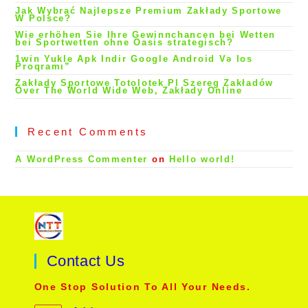
Jak Wybrać Najlepsze Premium Zakłady Sportowe
W Polsce?
Wie erhöhen Sie Ihre Gewinnchancen bei Wetten
bei Sportwetten ohne Oasis strategisch?
1win Yukle Apk Indir Google Android Və Ios
Proqramı”
Zakłady Sportowe Totolotek Pl Szereg Zakładów
Over The World Wide Web, Zakłady Online
Recent Comments
A WordPress Commenter
on
Hello world!
Contact Us
One Stop Solution To All Your Needs.