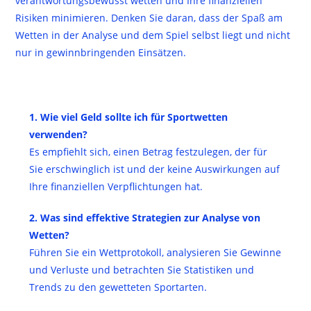
verantwortungsbewusst wetten und Ihre finanziellen
Risiken minimieren. Denken Sie daran, dass der Spaß am
Wetten in der Analyse und dem Spiel selbst liegt und nicht
nur in gewinnbringenden Einsätzen.
Häufig gestellte Fragen
1. Wie viel Geld sollte ich für Sportwetten
verwenden?
Es empfiehlt sich, einen Betrag festzulegen, der für
Sie erschwinglich ist und der keine Auswirkungen auf
Ihre finanziellen Verpflichtungen hat.
2. Was sind effektive Strategien zur Analyse von
Wetten?
Führen Sie ein Wettprotokoll, analysieren Sie Gewinne
und Verluste und betrachten Sie Statistiken und
Trends zu den gewetteten Sportarten.