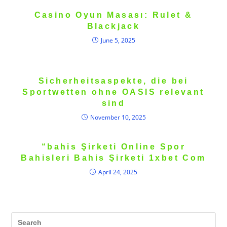
Casino Oyun Masası: Rulet &
Blackjack
June 5, 2025
Sicherheitsaspekte, die bei
Sportwetten ohne OASIS relevant
sind
November 10, 2025
“bahis Şirketi Online Spor
Bahisleri Bahis Şirketi 1xbet Com
April 24, 2025
Pr
Es