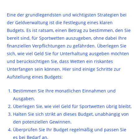
1. Setzen Sie ein Budget
Eine der grundlegendsten und wichtigsten Strategien bei
der Geldverwaltung ist die Festlegung eines klaren
Budgets. Es ist ratsam, einen Betrag zu bestimmen, den Sie
bereit sind, für Sportwetten auszugeben, ohne dabei Ihre
finanziellen Verpflichtungen zu gefährden. Überlegen Sie
sich, wie viel Geld Sie für Unterhaltung ausgeben möchten
und berücksichtigen Sie, dass Wetten ein riskantes
Unterfangen sein können. Hier sind einige Schritte zur
Aufstellung eines Budgets:
Bestimmen Sie Ihre monatlichen Einnahmen und
Ausgaben.
Überlegen Sie, wie viel Geld für Sportwetten übrig bleibt.
Halten Sie sich strikt an dieses Budget, unabhängig von
den potenziellen Gewinnen.
Überprüfen Sie Ihr Budget regelmäßig und passen Sie
es bei Bedarf an.