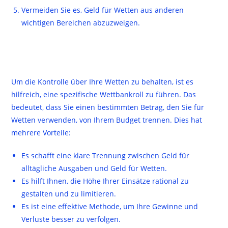
Vermeiden Sie es, Geld für Wetten aus anderen
wichtigen Bereichen abzuzweigen.
2. Nutzen Sie eine
Wettbankroll
Um die Kontrolle über Ihre Wetten zu behalten, ist es
hilfreich, eine spezifische Wettbankroll zu führen. Das
bedeutet, dass Sie einen bestimmten Betrag, den Sie für
Wetten verwenden, von Ihrem Budget trennen. Dies hat
mehrere Vorteile:
Es schafft eine klare Trennung zwischen Geld für
alltägliche Ausgaben und Geld für Wetten.
Es hilft Ihnen, die Höhe Ihrer Einsätze rational zu
gestalten und zu limitieren.
Es ist eine effektive Methode, um Ihre Gewinne und
Verluste besser zu verfolgen.