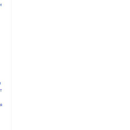
и
я
т
ая