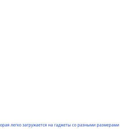
орая легко загружается на гаджеты со разными размерами