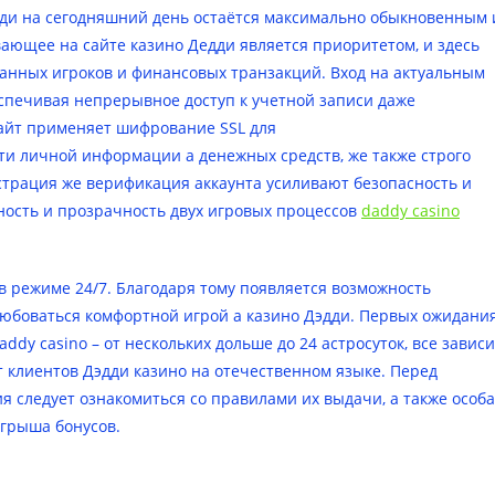
дди на сегодняшний день остаётся максимально обыкновенным 
ающее на сайте казино Дедди является приоритетом, и здесь
анных игроков и финансовых транзакций. Вход на актуальным
спечивая непрерывное доступ к учетной записи даже
айт применяет шифрование SSL для
и личной информации а денежных средств, же также строго
страция же верификация аккаунта усиливают безопасность и
ость и прозрачность двух игровых процессов
daddy casino
в режиме 24/7. Благодаря тому появляется возможность
юбоваться комфортной игрой а казино Дэдди. Первых ожидани
dy casino – от нескольких дольше до 24 астросуток, все зависи
 клиентов Дэдди казино на отечественном языке. Перед
следует ознакомиться со правилами их выдачи, а также особ
ыгрыша бонусов.