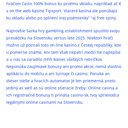
hráčom často 100% bonus ku prvému vkladu, napríklad až €
v on the web kasíne Tipsport. Viaceré kasína ale ponúkajú
ku vkladu alebo po splnení inej podmienky” “aj free spiny.
Najnovšie Sazka hry gambling establishment spustilo svoju
prevádzku na Slovensku versus lete 2025. Niektorí hráči
možno už poznali toto on-line kasíno z Českej republiky, kde
u pomerne známe. Ani tam však nepatrí medzi tie najlepšie
a u nás sa zaradilo mhh koniec všetkých rebríčkov.
Neponúka zaujímavé bonusy ani promo akcie, nemá vlastnú
aplikáciu do mobilu a ani turnaje či casino. Ponuka an
dieser stelle a hracích automatov je len priemerná, preto
jediný as well as sú online stieracie žreby. Online casina a
ich registračné bonusy ti prináša casino-sk, tvoj sprievodca
legálnymi online casinami na Slovensku.
Whitelist Legálne Online Kasína
Em Slovensku (akt A Few 4