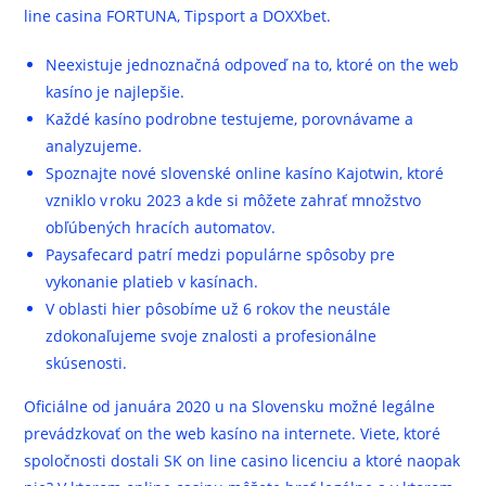
line casina FORTUNA, Tipsport a DOXXbet.
Neexistuje jednoznačná odpoveď na to, ktoré on the web
kasíno je najlepšie.
Každé kasíno podrobne testujeme, porovnávame a
analyzujeme.
Spoznajte nové slovenské online kasíno Kajotwin, ktoré
vzniklo v roku 2023 a kde si môžete zahrať množstvo
obľúbených hracích automatov.
Paysafecard patrí medzi populárne spôsoby pre
vykonanie platieb v kasínach.
V oblasti hier pôsobíme už 6 rokov the neustále
zdokonaľujeme svoje znalosti a profesionálne
skúsenosti.
Oficiálne od januára 2020 u na Slovensku možné legálne
prevádzkovať on the web kasíno na internete. Viete, ktoré
spoločnosti dostali SK on line casino licenciu a ktoré naopak