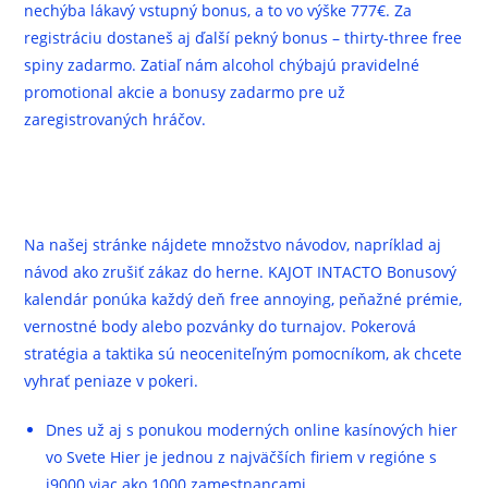
nechýba lákavý vstupný bonus, a to vo výške 777€. Za
registráciu dostaneš aj ďalší pekný bonus – thirty-three free
spiny zadarmo. Zatiaľ nám alcohol chýbajú pravidelné
promotional akcie a bonusy zadarmo pre už
zaregistrovaných hráčov.
Platobné Možnosti V Slovenských
On-line Kasínach
Na našej stránke nájdete množstvo návodov, napríklad aj
návod ako zrušiť zákaz do herne. KAJOT INTACTO Bonusový
kalendár ponúka každý deň free annoying, peňažné prémie,
vernostné body alebo pozvánky do turnajov. Pokerová
stratégia a taktika sú neoceniteľným pomocníkom, ak chcete
vyhrať peniaze v pokeri.
Dnes už aj s ponukou moderných online kasínových hier
vo Svete Hier je jednou z najväčších firiem v regióne s
i9000 viac ako 1000 zamestnancami.