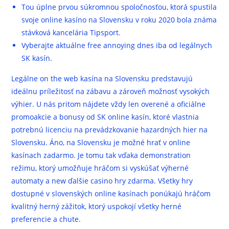
Tou úplne prvou súkromnou spoločnosťou, ktorá spustila
svoje online kasíno na Slovensku v roku 2020 bola známa
stávková kancelária Tipsport.
Vyberajte aktuálne free annoying dnes iba od legálnych
SK kasín.
Legálne on the web kasína na Slovensku predstavujú
ideálnu príležitosť na zábavu a zároveň možnosť vysokých
výhier. U nás pritom nájdete vždy len overené a oficiálne
promoakcie a bonusy od SK online kasín, ktoré vlastnia
potrebnú licenciu na prevádzkovanie hazardných hier na
Slovensku. Áno, na Slovensku je možné hrať v online
kasínach zadarmo. Je tomu tak vďaka demonstration
režimu, ktorý umožňuje hráčom si vyskúšať výherné
automaty a new ďalšie casino hry zdarma. Všetky hry
dostupné v slovenských online kasínach ponúkajú hráčom
kvalitný herný zážitok, ktorý uspokojí všetky herné
preferencie a chute.