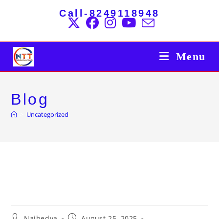
Skip
Call-8249118948
to
content
Menu
Blog
>
Uncategorized
Best Online Casinos Slovakia
2025: Find Bonuses & Win
Money
Post
Post
Naibedya
August 25, 2025