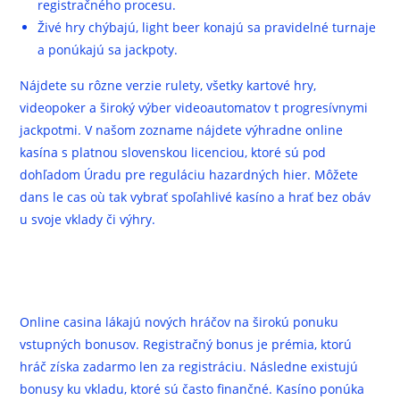
registračného procesu.
Živé hry chýbajú, light beer konajú sa pravidelné turnaje
a ponúkajú sa jackpoty.
Nájdete su rôzne verzie rulety, všetky kartové hry,
videopoker a široký výber videoautomatov t progresívnymi
jackpotmi. V našom zozname nájdete výhradne online
kasína s platnou slovenskou licenciou, ktoré sú pod
dohľadom Úradu pre reguláciu hazardných hier. Môžete
dans le cas où tak vybrať spoľahlivé kasíno a hrať bez obáv
u svoje vklady či výhry.
Prečo Social Fear Oplatí Sledovať
Acasino Sk?
Online casina lákajú nových hráčov na širokú ponuku
vstupných bonusov. Registračný bonus je prémia, ktorú
hráč získa zadarmo len za registráciu. Následne existujú
bonusy ku vkladu, ktoré sú často finančné. Kasíno ponúka