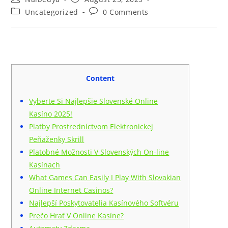
author:
published:
Post
Post
Uncategorized
0 Comments
category:
comments:
Najhravejšie On-line Casino
Content
Vyberte Si Najlepšie Slovenské Online
Kasíno 2025!
Platby Prostredníctvom Elektronickej
Peňaženky Skrill
Platobné Možnosti V Slovenských On-line
Kasínach
What Games Can Easily I Play With Slovakian
Online Internet Casinos?
Najlepší Poskytovatelia Kasínového Softvéru
Prečo Hrať V Online Kasíne?