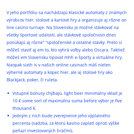
V jeho portfóliu sa nachádzajú klasické automaty z známych
výrobcov hier, stolové a kartové hry a organizuje aj rôzne on
line casino turnaje. Na Slovensku je možné stávkovať na
všetky športové udalosti, ale stávkové spoločnosti dnes
ponúkajú aj rôzne” “spoločenské a ostatné stávky. Preto si
môžeš staviť aj em to, kto vyhrá voľby alebo Oscara. Taktiež
môžeš em Slovensku tipovať mhh e-športy a virtuálne hry.
Naopak sixth is v našich online casinach máš nielen
výherné automaty a kopec hier, ale aj stolové hry ako
BlackJack, poker, či ruleta.
Vstupné bonusy chýbajú, light beer minimálny vklad je
10 € some sort of maximálna suma before výber je five
thousand €.
Jedným z nich bude zverejnenie jeho výplatného
percenta (sadzba, za ktorú kasíno zaplatí oproti výške
peňazí investovaných hráčmi).