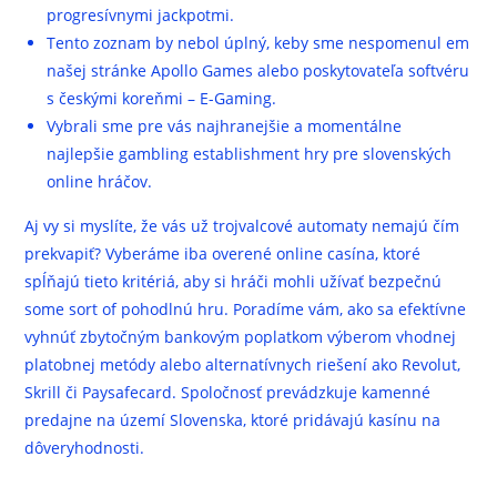
progresívnymi jackpotmi.
Tento zoznam by nebol úplný, keby sme nespomenul em
našej stránke Apollo Games alebo poskytovateľa softvéru
s českými koreňmi – E-Gaming.
Vybrali sme pre vás najhranejšie a momentálne
najlepšie gambling establishment hry pre slovenských
online hráčov.
Aj vy si myslíte, že vás už trojvalcové automaty nemajú čím
prekvapiť? Vyberáme iba overené online casína, ktoré
spĺňajú tieto kritériá, aby si hráči mohli užívať bezpečnú
some sort of pohodlnú hru. Poradíme vám, ako sa efektívne
vyhnúť zbytočným bankovým poplatkom výberom vhodnej
platobnej metódy alebo alternatívnych riešení ako Revolut,
Skrill či Paysafecard. Spoločnosť prevádzkuje kamenné
predajne na území Slovenska, ktoré pridávajú kasínu na
dôveryhodnosti.