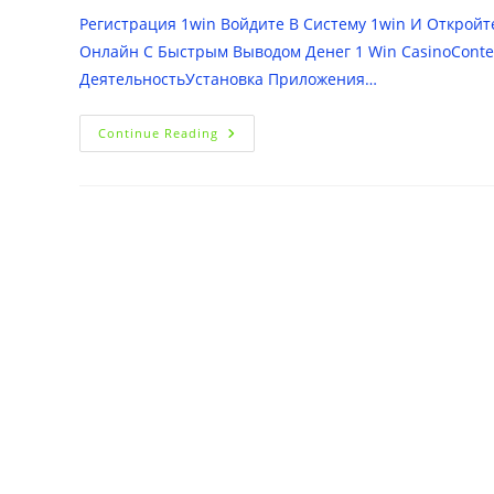
Регистрация 1win Войдите В Систему 1win И Откройт
Онлайн С Быстрым Выводом Денег 1 Win CasinoCont
ДеятельностьУстановка Приложения…
Регистрация
Continue Reading
1win
Войдите
В
Систему
1win
И
Откройте
Счет
В
Другой
Глобальной
Букмекерской
Контор