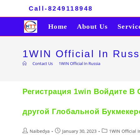
Skip
Call-8249118948
to
content
Home
About Us
Servic
1WIN Official In Russ
>
Contact Us
>
1WIN Official In Russia
Регистрация 1win Войдите В 
другой Глобальной Букмекер
Post
Post
Post
Naibedya
January 30, 2023
1WIN Official 
author:
published:
category: