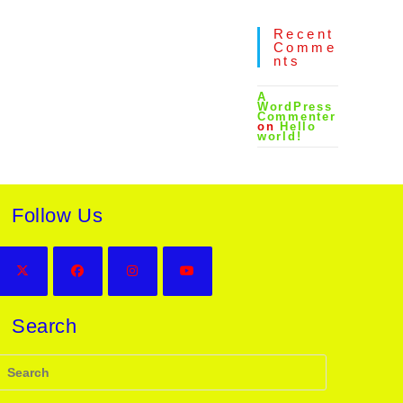
Recent
Comme
Nts
A
WordPress
Commenter
on
Hello
world!
Follow Us
Search
Press
Escape
to
close
the