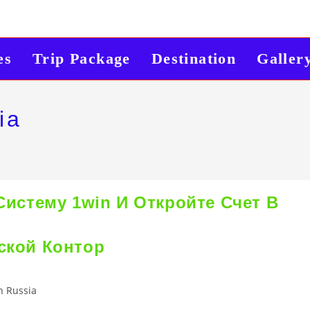
es
Trip Package
Destination
Galler
ia
Систему 1win И Откройте Счет В
ской Контор
In Russia