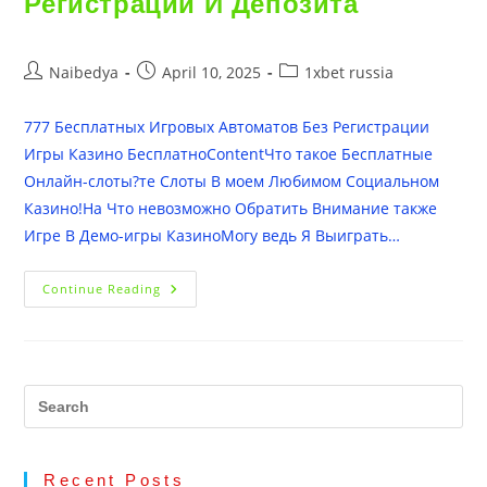
Регистрации И Депозита
Post
Post
Post
Naibedya
April 10, 2025
1xbet russia
author:
published:
category:
777 Бесплатных Игровых Автоматов Без Регистрации
Игры Казино БесплатноContentЧто такое Бесплатные
Онлайн-слоты?те Слоты В моем Любимом Социальном
Казино!На Что невозможно Обратить Внимание также
Игре В Демо-игры КазиноМогу ведь Я Выиграть…
Демо
Continue Reading
Слоты
Нежелающим
Играйте
Онлайн
Никаких
Регистрации
Pr
И
Es
Депозита
to
cl
th
se
pa
Recent Posts