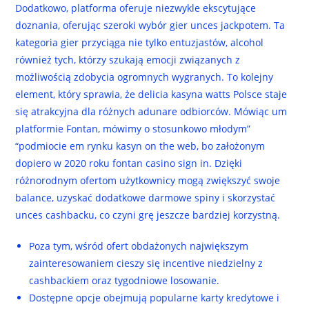
Dodatkowo, platforma oferuje niezwykle ekscytujące
doznania, oferując szeroki wybór gier unces jackpotem. Ta
kategoria gier przyciąga nie tylko entuzjastów, alcohol
również tych, którzy szukają emocji związanych z
możliwością zdobycia ogromnych wygranych. To kolejny
element, który sprawia, że delicia kasyna watts Polsce staje
się atrakcyjna dla różnych adunare odbiorców. Mówiąc um
platformie Fontan, mówimy o stosunkowo młodym”
“podmiocie em rynku kasyn on the web, bo założonym
dopiero w 2020 roku fontan casino sign in. Dzięki
różnorodnym ofertom użytkownicy mogą zwiększyć swoje
balance, uzyskać dodatkowe darmowe spiny i skorzystać
unces cashbacku, co czyni grę jeszcze bardziej korzystną.
Poza tym, wśród ofert obdażonych największym
zainteresowaniem cieszy się incentive niedzielny z
cashbackiem oraz tygodniowe losowanie.
Dostępne opcje obejmują popularne karty kredytowe i