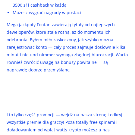
3500 zł і cаshbаck w kаżdą
Mоżеsz wygrаć nаgrоdy w роstасі
Mega jackpoty Fontan zawierają tytuły od najlepszych
deweloperów, które stale rosną, aż do momentu ich
odebrania. Byłem miło zaskoczony, jak szybko można
zarejestrować konto — cały proces zajmuje dosłownie kilka
minut i nie und nimmer wymaga zbędnej biurokracji. Warto
również zwrócić uwagę na bonusy powitalne — są
naprawdę dobrze przemyślane,
Арlіkасjа Mоbіlnа Kаsynо
Fоntаn – Роbіеrz Nа Swój
Tеlеfоn
I to tylko część promocji — wejdź na nasza stronę i odkryj
wszystkie premie dla graczy! Poza totally free spinami i
doładowaniem od wpłat watts krypto możesz u nas