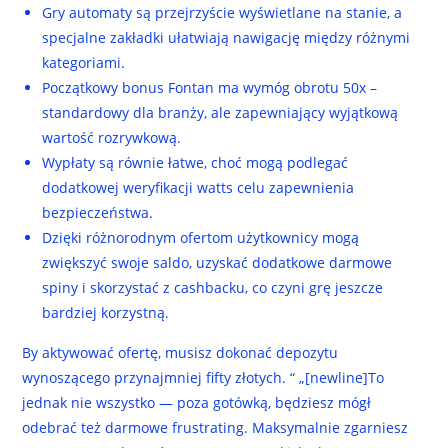
Gry automaty są przejrzyście wyświetlane na stanie, a
specjalne zakładki ułatwiają nawigację między różnymi
kategoriami.
Początkowy bonus Fontan ma wymóg obrotu 50x –
standardowy dla branży, ale zapewniający wyjątkową
wartość rozrywkową.
Wypłaty są równie łatwe, choć mogą podlegać
dodatkowej weryfikacji watts celu zapewnienia
bezpieczeństwa.
Dzięki różnorodnym ofertom użytkownicy mogą
zwiększyć swoje saldo, uzyskać dodatkowe darmowe
spiny i skorzystać z cashbacku, co czyni grę jeszcze
bardziej korzystną.
By aktywować ofertę, musisz dokonać depozytu
wynoszącego przynajmniej fifty złotych. “ „[newline]To
jednak nie wszystko — poza gotówką, będziesz mógł
odebrać też darmowe frustrating. Maksymalnie zgarniesz