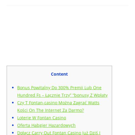
comments:
Fontan Casino On The Web
Pl ᐈ Get Access Watts
Fontanna Kasyno, Hundred
Zł Added Bonus, Rejestracja
2025 Blog Archives”
Content
Bonus Powitalny Do 300% Premii Lub One
Hundred Fs – Łącznie Trzy” “bonusy Z Wpłaty
Czy T Fontan-casino Można Zagrać Watts
Kości On The Internet Za Darmo?
Loterie W Fontan Casino
Oferta Habgier Hazardowych
Dołącz Carry Out Fontan Casino Już Dziś I