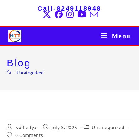
Skip
Call-8249118948
to
content
Menu
Blog
>
Uncategorized
Fontan Casino: Recenzja I
Bonus 100 Zł Bez Depozytu
Post
Post
Post
Naibedya
July 3, 2025
Uncategorized
author:
published:
category:
Post
0 Comments