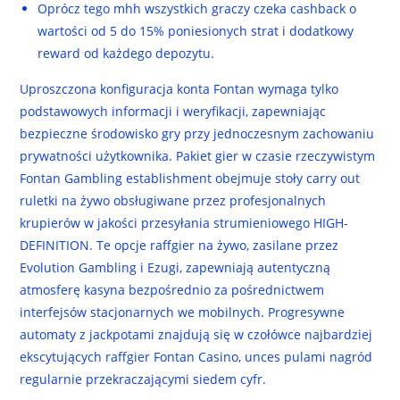
Oprócz tego mhh wszystkich graczy czeka cashback o
wartości od 5 do 15% poniesionych strat i dodatkowy
reward od każdego depozytu.
Uproszczona konfiguracja konta Fontan wymaga tylko
podstawowych informacji i weryfikacji, zapewniając
bezpieczne środowisko gry przy jednoczesnym zachowaniu
prywatności użytkownika. Pakiet gier w czasie rzeczywistym
Fontan Gambling establishment obejmuje stoły carry out
ruletki na żywo obsługiwane przez profesjonalnych
krupierów w jakości przesyłania strumieniowego HIGH-
DEFINITION. Te opcje raffgier na żywo, zasilane przez
Evolution Gambling i Ezugi, zapewniają autentyczną
atmosferę kasyna bezpośrednio za pośrednictwem
interfejsów stacjonarnych we mobilnych. Progresywne
automaty z jackpotami znajdują się w czołówce najbardziej
ekscytujących raffgier Fontan Casino, unces pulami nagród
regularnie przekraczającymi siedem cyfr.