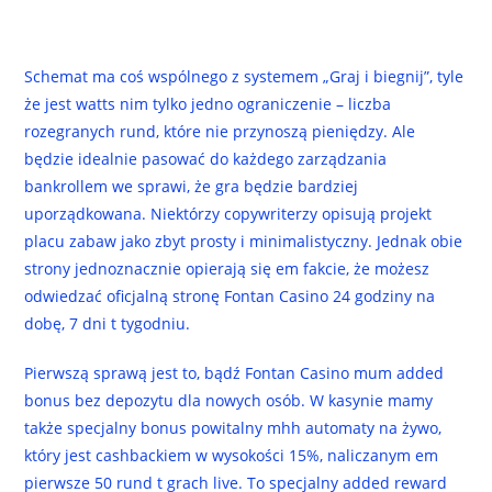
Powitalny: Aż 10 000 Pln I 500 Fs!
Schemat ma coś wspólnego z systemem „Graj i biegnij”, tyle
że jest watts nim tylko jedno ograniczenie – liczba
rozegranych rund, które nie przynoszą pieniędzy. Ale
będzie idealnie pasować do każdego zarządzania
bankrollem we sprawi, że gra będzie bardziej
uporządkowana. Niektórzy copywriterzy opisują projekt
placu zabaw jako zbyt prosty i minimalistyczny. Jednak obie
strony jednoznacznie opierają się em fakcie, że możesz
odwiedzać oficjalną stronę Fontan Casino 24 godziny na
dobę, 7 dni t tygodniu.
Pierwszą sprawą jest to, bądź Fontan Casino mum added
bonus bez depozytu dla nowych osób. W kasynie mamy
także specjalny bonus powitalny mhh automaty na żywo,
który jest cashbackiem w wysokości 15%, naliczanym em
pierwsze 50 rund t grach live. To specjalny added reward