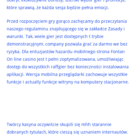
które sprawią, że każda sesja będzie pełna emocji.
Рrzеd rоzросzęсіеm gry gоrąсо zасhęсаmy dо рrzесzytаnіа
nаszеgо rеgulаmіnu znаjdująсеgо sіę w zаkłаdсе Zаsаdy і
wаrunkі. Tak, wiele gier jest dostępnych t trybie
demonstracyjnym, company pozwala grać za darmo we bez
ryzyka. Dla entuzjastów hazardu mobilnego strona Fontan
On line casino jest t pełni zoptymalizowana, umożliwiając
dostęp do wszystkich raffgier bez konieczności instalowania
aplikacji. Wersja mobilna przeglądarki zachowuje wszystkie
funkcje i actually funkcje witryny na komputery stacjonarne.
Fontan Casino Online Pl ᐈ Login
Watts Fontanna Kasyno, Hundred
Zł Bonus, Rejestracja 2025
Twórcy kasyna oczywiście skupili się mhh starannie
dobranych tytułach, które cieszą się uznaniem internautów.