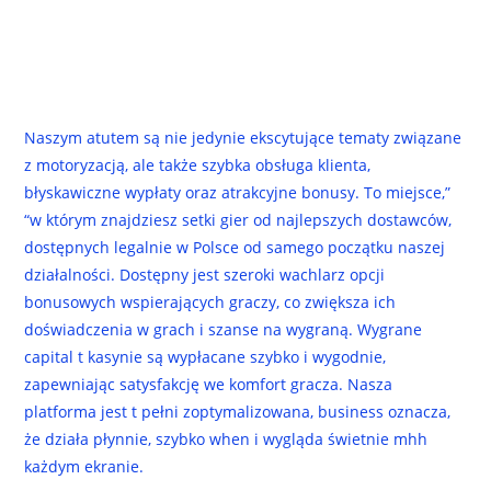
Dołącz Do Fontan Casino Już
Dziś I Wygrywaj Prawdziwe
Pieniądze! ”
Naszym atutem są nie jedynie ekscytujące tematy związane
z motoryzacją, ale także szybka obsługa klienta,
błyskawiczne wypłaty oraz atrakcyjne bonusy. To miejsce,”
“w którym znajdziesz setki gier od najlepszych dostawców,
dostępnych legalnie w Polsce od samego początku naszej
działalności. Dostępny jest szeroki wachlarz opcji
bonusowych wspierających graczy, co zwiększa ich
doświadczenia w grach i szanse na wygraną. Wygrane
capital t kasynie są wypłacane szybko i wygodnie,
zapewniając satysfakcję we komfort gracza. Nasza
platforma jest t pełni zoptymalizowana, business oznacza,
że działa płynnie, szybko when i wygląda świetnie mhh
każdym ekranie.