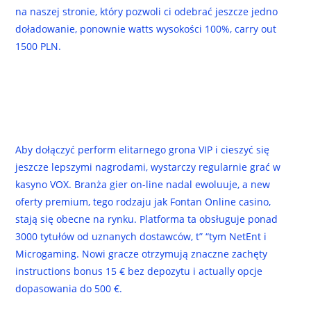
na naszej stronie, który pozwoli ci odebrać jeszcze jedno
doładowanie, ponownie watts wysokości 100%, carry out
1500 PLN.
Czy Watts Fountain Casino
Dostępne Są Gry Unces
Jackpotem?
Aby dołączyć perform elitarnego grona VIP i cieszyć się
jeszcze lepszymi nagrodami, wystarczy regularnie grać w
kasyno VOX. Branża gier on-line nadal ewoluuje, a new
oferty premium, tego rodzaju jak Fontan Online casino,
stają się obecne na rynku. Platforma ta obsługuje ponad
3000 tytułów od uznanych dostawców, t” “tym NetEnt i
Microgaming. Nowi gracze otrzymują znaczne zachęty
instructions bonus 15 € bez depozytu i actually opcje
dopasowania do 500 €.