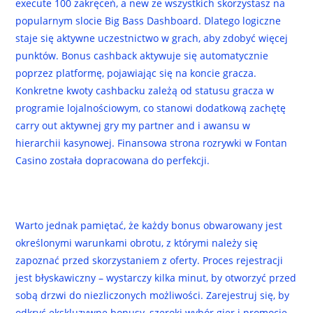
execute 100 zakręceń, a new ze wszystkich skorzystasz na
popularnym slocie Big Bass Dashboard. Dlatego logiczne
staje się aktywne uczestnictwo w grach, aby zdobyć więcej
punktów. Bonus cashback aktywuje się automatycznie
poprzez platformę, pojawiając się na koncie gracza.
Konkretne kwoty cashbacku zależą od statusu gracza w
programie lojalnościowym, co stanowi dodatkową zachętę
carry out aktywnej gry my partner and i awansu w
hierarchii kasynowej. Finansowa strona rozrywki w Fontan
Casino została dopracowana do perfekcji.
Bonus Darmowe Spiny
Warto jednak pamiętać, że każdy bonus obwarowany jest
określonymi warunkami obrotu, z którymi należy się
zapoznać przed skorzystaniem z oferty. Proces rejestracji
jest błyskawiczny – wystarczy kilka minut, by otworzyć przed
sobą drzwi do niezliczonych możliwości. Zarejestruj się, by
odkryć ekskluzywne bonusy, szeroki wybór gier i promocje,