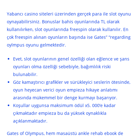
Yabancı casino siteleri üzerinden gerçek para ile slot oyunu
oynayabilirsiniz. Bonuslar bahis oyunlarında TL olarak
kullanılırken, slot oyunlarında freespin olarak kullanılır. En
çok freespin alınan oyunların başında ise Gates” “regarding
oylmpus oyunu gelmektedir.
Evet, slot oyunlarının genel özelliği olan eğlence ve şans
oyunları olma özelliği sebebiyle, bağımlılık riski
bulunabilir.
Göz kamaştırıcı grafikler ve sürükleyici seslerin ötesinde,
oyun heyecan verici oyun empieza hikaye anlatımı
arasında mükemmel bir denge kurmayı başarıyor.
Koşullar uygunsa maksimum ödül x5. 000’e kadar
çıkmaktadır empieza bu da yüksek oynaklıkla
açıklanmaktadır.
Gates of Olympus, hem masaüstü ankle rehab ebook de