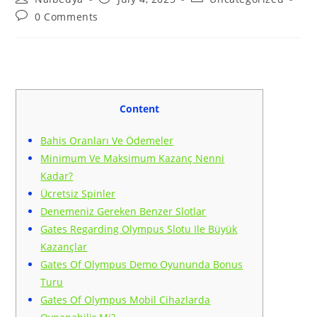
author:
published:
category:
Post
0 Comments
comments:
Dede Oyunu
Content
Bahis Oranları Ve Ödemeler
Minimum Ve Maksimum Kazanç Nenni
Kadar?
Ücretsiz Spinler
Denemeniz Gereken Benzer Slotlar
Gates Regarding Olympus Slotu Ile Büyük
Kazançlar
Gates Of Olympus Demo Oyununda Bonus
Turu
Gates Of Olympus Mobil Cihazlarda