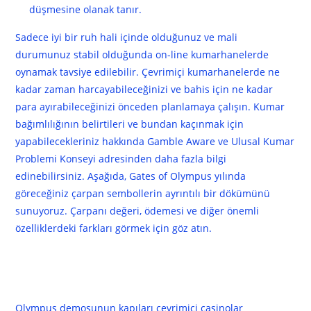
düşmesine olanak tanır.
Sadece iyi bir ruh hali içinde olduğunuz ve mali
durumunuz stabil olduğunda on-line kumarhanelerde
oynamak tavsiye edilebilir. Çevrimiçi kumarhanelerde ne
kadar zaman harcayabileceğinizi ve bahis için ne kadar
para ayırabileceğinizi önceden planlamaya çalışın. Kumar
bağımlılığının belirtileri ve bundan kaçınmak için
yapabilecekleriniz hakkında Gamble Aware ve Ulusal Kumar
Problemi Konseyi adresinden daha fazla bilgi
edinebilirsiniz. Aşağıda, Gates of Olympus yılında
göreceğiniz çarpan sembollerin ayrıntılı bir dökümünü
sunuyoruz. Çarpanı değeri, ödemesi ve diğer önemli
özelliklerdeki farkları görmek için göz atın.
Denemeniz Gereken Benzer
Slotlar
Olympus demosunun kapıları çevrimiçi casinolar