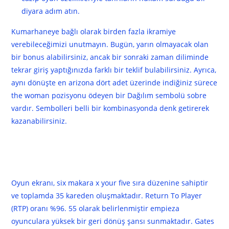
diyara adım atın.
Kumarhaneye bağlı olarak birden fazla ikramiye
verebileceğimizi unutmayın. Bugün, yarın olmayacak olan
bir bonus alabilirsiniz, ancak bir sonraki zaman diliminde
tekrar giriş yaptığınızda farklı bir teklif bulabilirsiniz. Ayrıca,
aynı dönüşte en arizona dört adet üzerinde indiğiniz sürece
the woman pozisyonu ödeyen bir Dağılım sembolü sobre
vardır. Sembolleri belli bir kombinasyonda denk getirerek
kazanabilirsiniz.
Gates Regarding Olympus
Demo Oyununda Bonus Turu
Oyun ekranı, six makara x your five sıra düzenine sahiptir
ve toplamda 35 kareden oluşmaktadır. Return To Player
(RTP) oranı %96. 55 olarak belirlenmiştir empieza
oyunculara yüksek bir geri dönüş şansı sunmaktadır. Gates