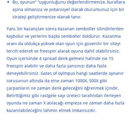
Bu, oyunun” “uygunluğunu değerlendirmenize, kurallara
aşina olmanıza ve potansiyel olarak oturumunuz için bir
strateji geliştirmenize olanak tanır.
Yani, bir kazançtan sonra kazanan semboller silindirlerden
kaybolur ve yerlerini başka semboller doldurur. Kazanma
oranı da oldukça yüksek olan oyun için güvenilir bir siteyi
tercih ederek ve freespin alarak oyuna dahil olabilirsiniz.
Oyun içerisinde 4 spread denk gelmesi halinde ise 15
freespin alabilir ve daha fazla şansınızı daha fazla
deneyebilirsiniz. Gates of oylmpus hangi saatlerde oynanır
sorusunun altında da eine zaman 1000X, 500X gibi
çarpanların ne zaman denk geleceğini öğrenmek içindir.
Belirttiğimiz gibi rastgele sayı üreteci tarafından ilerleyen
oyunda ne zaman X atılacağı empieza ne zaman daha fazla
kazanılabileceğini tahmin etmek imkansızdır.
Gates Of Olympus Hilesi Var
Mı?