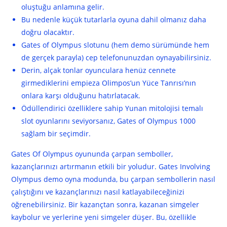
oluştuğu anlamına gelir.
Bu nedenle küçük tutarlarla oyuna dahil olmanız daha
doğru olacaktır.
Gates of Olympus slotunu (hem demo sürümünde hem
de gerçek parayla) cep telefonunuzdan oynayabilirsiniz.
Derin, alçak tonlar oyunculara henüz cennete
girmediklerini empieza Olimpos’un Yüce Tanrısı’nın
onlara karşı olduğunu hatırlatacak.
Ödüllendirici özelliklere sahip Yunan mitolojisi temalı
slot oyunlarını seviyorsanız, Gates of Olympus 1000
sağlam bir seçimdir.
Gates Of Olympus oyununda çarpan semboller,
kazançlarınızı artırmanın etkili bir yoludur. Gates Involving
Olympus demo oyna modunda, bu çarpan sembollerin nasıl
çalıştığını ve kazançlarınızı nasıl katlayabileceğinizi
öğrenebilirsiniz. Bir kazançtan sonra, kazanan simgeler
kaybolur ve yerlerine yeni simgeler düşer. Bu, özellikle