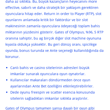
daha az sıklıkla. Bu, büyük kazançların heyecanını more
effective, sabırlı ve daha stratejik bir yaklaşım gerektiren
oyunculara hitap eder. Return in order to Player (RTP), slot
oyunlarını anlamada kritik bir faktördür ve bir slot
makinesinin zamanla oyunculara ödeyeceği toplam bahis
miktarının yüzdesini gösterir. Gates of Olympus, %96, 5 RTP
oranına sahiptir, bu ag birçok diğer slot machine oyununa
kıyasla oldukça yüksektir. Bu geri dönüş oranı, spicilège
oyunda, bonus turunda ve Ante seçeneği kullanıldığında da
korunur.
Canlı bahis ve casino sitelerinin adresleri büyük
imkanlar sunarak oyunculara oyun oynatırlar.
Kullanıcılar makaraları döndürmeden önce oyun
ayarlarından Ante Bet özelliğini etkinleştirebilirler.
Dede oyunu freespin ve scatter esencia konusunda
sitelerin sağladıkları imkanlar sıklıkla araştırılır.
Gates of Olympus tamamen şansa dayalı bir oyun gibi