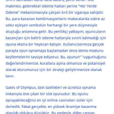
makinesi, geleneksel ödeme hatları yerine “Her Yerde
Ödeme” mekanizmasıyla çalışan 6×5 bir ızgaraya sahiptir.
Bu, para kazanan kombinasyonların makaralarda sobre az
sekiz eşleşen sembolün herhangi bir yere düşmesiyle
oluştuğu anlamına gelir. Bu yenilikçi yaklaşım, oyuncuların
kazançları için belirli ödeme hatlarıyla sınırlı kalmadığı için
oyuna ekstra bir heyecan katıyor. Kullanıcılarımıza gerçek
parayla oyun oynamaya başlamadan önce demo modunu
keşfetmelerini tavsiye ediyoruz. Bu, oyunun” “uygunluğunu
değerlendirmenize, kurallara aşina olmanıza ve potansiyel
olarak oturumunuz için bir strateji geliştirmenize olanak
tanır.
Gates of Olympus, özel özellikleri ve ücretsiz oynama
imkanıyla öne çıkan bir slot oyunudur. Bu oyunu
oynayabileceğiniz en iyi online casinoları sizler için
derledik. Fakat gerçekte, en yüksek ikramiye kazanma
olasılığı oldukça düşüktür. Bu nedenle, diğer çarpan