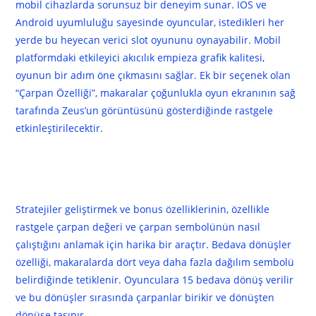
mobil cihazlarda sorunsuz bir deneyim sunar. IOS ve
Android uyumluluğu sayesinde oyuncular, istedikleri her
yerde bu heyecan verici slot oyununu oynayabilir. Mobil
platformdaki etkileyici akıcılık empieza grafik kalitesi,
oyunun bir adım öne çıkmasını sağlar. Ek bir seçenek olan
“Çarpan Özelliği”, makaralar çoğunlukla oyun ekranının sağ
tarafında Zeus’un görüntüsünü gösterdiğinde rastgele
etkinleştirilecektir.
Gates Of Olympus Mobil
Versiyonunu Nasıl İndirebilirim?
Stratejiler geliştirmek ve bonus özelliklerinin, özellikle
rastgele çarpan değeri ve çarpan sembolünün nasıl
çalıştığını anlamak için harika bir araçtır. Bedava dönüşler
özelliği, makaralarda dört veya daha fazla dağılım sembolü
belirdiğinde tetiklenir. Oyunculara 15 bedava dönüş verilir
ve bu dönüşler sırasında çarpanlar birikir ve dönüşten
dönüşe taşınır.