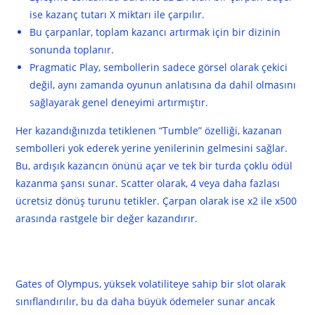
ise kazanç tutarı X miktarı ile çarpılır.
Bu çarpanlar, toplam kazancı artırmak için bir dizinin
sonunda toplanır.
Pragmatic Play, sembollerin sadece görsel olarak çekici
değil, aynı zamanda oyunun anlatısına da dahil olmasını
sağlayarak genel deneyimi artırmıştır.
Her kazandığınızda tetiklenen “Tumble” özelliği, kazanan
sembolleri yok ederek yerine yenilerinin gelmesini sağlar.
Bu, ardışık kazancın önünü açar ve tek bir turda çoklu ödül
kazanma şansı sunar. Scatter olarak, 4 veya daha fazlası
ücretsiz dönüş turunu tetikler. Çarpan olarak ise x2 ile x500
arasında rastgele bir değer kazandırır.
Bahis Oranları Ve Ödemeler
Gates of Olympus, yüksek volatiliteye sahip bir slot olarak
sınıflandırılır, bu da daha büyük ödemeler sunar ancak