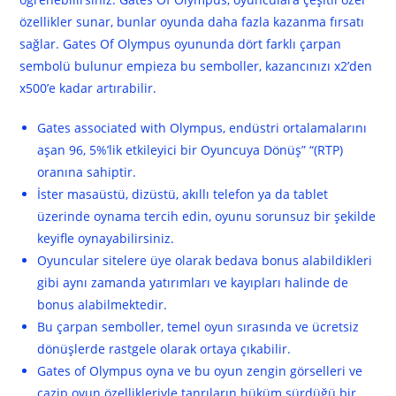
özellikler sunar, bunlar oyunda daha fazla kazanma fırsatı
sağlar. Gates Of Olympus oyununda dört farklı çarpan
sembolü bulunur empieza bu semboller, kazancınızı x2’den
x500’e kadar artırabilir.
Gates associated with Olympus, endüstri ortalamalarını
aşan 96, 5%’lik etkileyici bir Oyuncuya Dönüş” “(RTP)
oranına sahiptir.
İster masaüstü, dizüstü, akıllı telefon ya da tablet
üzerinde oynama tercih edin, oyunu sorunsuz bir şekilde
keyifle oynayabilirsiniz.
Oyuncular sitelere üye olarak bedava bonus alabildikleri
gibi aynı zamanda yatırımları ve kayıpları halinde de
bonus alabilmektedir.
Bu çarpan semboller, temel oyun sırasında ve ücretsiz
dönüşlerde rastgele olarak ortaya çıkabilir.
Gates of Olympus oyna ve bu oyun zengin görselleri ve
cazip oyun özellikleriyle tanrıların hüküm sürdüğü bir