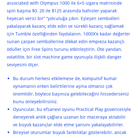
associated with Olympus 1000 ile 6×5 ızgara matrisinde
spin başına $0. 20 ile $125 arasında bahisler yaparak
heyecan verici bir” “yolculuğa çıkın. Eşleşen sembolleri
yakalayarak kazanç elde edin ve sürekli kazanç sağlamak
için Tumble özelliğinden faydalanın. 1000X’e kadar değerler
sunan çarpan sembollerine dikkat edin empieza kazançlı
ödüller için Free Spins turunu etkinleştirin. Öte yandan,
volatilite, bir slot machine game oyunuyla ilişkili danger
seviyesini ölçer.
Bu durum herkesi etkilemese de, kompulsif kumar
oynamanın erken belirtilerine aşina olmanız çok
önemlidir, böylece başınıza gelebileceğini hissederseniz
bunu önleyebilirsiniz.
Oyuncular, bu efsanevi oyunu Practical Play güvencesiyle
deneyerek antik çağlara uzanan bir maceraya atılabilir
ve büyük kazançlar elde etme şansını yakalayabilirler.
Bireysel oturumlar büyük farklılıklar gösterebilir, ancak