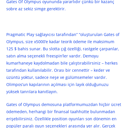
Gates Of Olympus oyununda yararlıdır çünkü bir kazanç
sobre az sekiz simge gerektirir.
Gates Of Olympus Nasıl Oynanır?
Pragmatic Play sağlayıcısı tarafından” “oluşturulan Gates of
Olympus, size x5000’e kadar teorik ödeme ile maksimum
125 $ bahis sunar. Bu slotta çığ özelliği, rastgele çarpanlar,
satın alma seçenekli freespin’ler vardır. Demoyu
kumarhaneye kaydolmadan bile çalıştırabilirsiniz – herkes
tarafından kullanılabilir. Orası bir cennettir – keder ve
üzüntü yoktur, sadece neşe ve gülümsemeler vardır.
Olimpos’un kapılarının açılması için layık olduğunuzu
yüksek tanrılara kanıtlayın.
Gates of Olympus demosuna platformumuzdan hiçbir ücret
ödemeden, herhangi bir finansal taahhütte bulunmadan
erişebilirsiniz. Özellikle position oyunları son dönemin en
popüler paralı oyun seçenekleri arasında yer alır. Gerçek