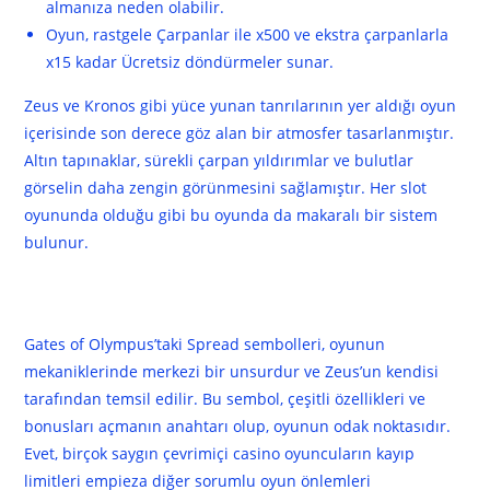
almanıza neden olabilir.
Oyun, rastgele Çarpanlar ile x500 ve ekstra çarpanlarla
x15 kadar Ücretsiz döndürmeler sunar.
Zeus ve Kronos gibi yüce yunan tanrılarının yer aldığı oyun
içerisinde son derece göz alan bir atmosfer tasarlanmıştır.
Altın tapınaklar, sürekli çarpan yıldırımlar ve bulutlar
görselin daha zengin görünmesini sağlamıştır. Her slot
oyununda olduğu gibi bu oyunda da makaralı bir sistem
bulunur.
Ücretsiz Spinler
Gates of Olympus’taki Spread sembolleri, oyunun
mekaniklerinde merkezi bir unsurdur ve Zeus’un kendisi
tarafından temsil edilir. Bu sembol, çeşitli özellikleri ve
bonusları açmanın anahtarı olup, oyunun odak noktasıdır.
Evet, birçok saygın çevrimiçi casino oyuncuların kayıp
limitleri empieza diğer sorumlu oyun önlemleri