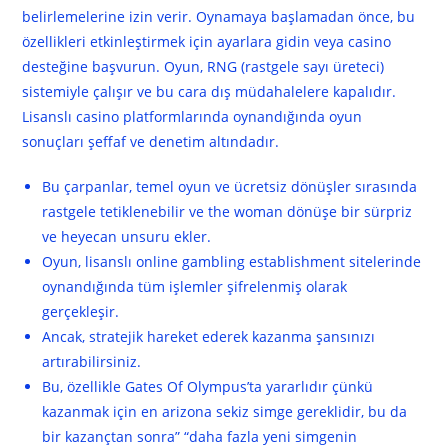
belirlemelerine izin verir. Oynamaya başlamadan önce, bu
özellikleri etkinleştirmek için ayarlara gidin veya casino
desteğine başvurun. Oyun, RNG (rastgele sayı üreteci)
sistemiyle çalışır ve bu cara dış müdahalelere kapalıdır.
Lisanslı casino platformlarında oynandığında oyun
sonuçları şeffaf ve denetim altındadır.
Bu çarpanlar, temel oyun ve ücretsiz dönüşler sırasında
rastgele tetiklenebilir ve the woman dönüşe bir sürpriz
ve heyecan unsuru ekler.
Oyun, lisanslı online gambling establishment sitelerinde
oynandığında tüm işlemler şifrelenmiş olarak
gerçekleşir.
Ancak, stratejik hareket ederek kazanma şansınızı
artırabilirsiniz.
Bu, özellikle Gates Of Olympus’ta yararlıdır çünkü
kazanmak için en arizona sekiz simge gereklidir, bu da
bir kazançtan sonra” “daha fazla yeni simgenin