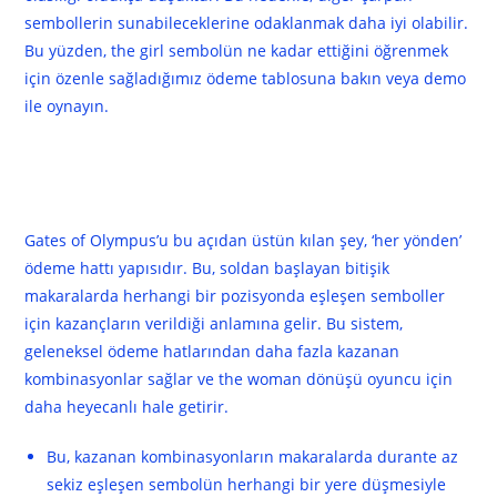
sembollerin sunabileceklerine odaklanmak daha iyi olabilir.
Bu yüzden, the girl sembolün ne kadar ettiğini öğrenmek
için özenle sağladığımız ödeme tablosuna bakın veya demo
ile oynayın.
Bu Practical Play Yapımıyla
Demo Slot Mu, Gerçek Para Mı?
Gates of Olympus’u bu açıdan üstün kılan şey, ‘her yönden’
ödeme hattı yapısıdır. Bu, soldan başlayan bitişik
makaralarda herhangi bir pozisyonda eşleşen semboller
için kazançların verildiği anlamına gelir. Bu sistem,
geleneksel ödeme hatlarından daha fazla kazanan
kombinasyonlar sağlar ve the woman dönüşü oyuncu için
daha heyecanlı hale getirir.
Bu, kazanan kombinasyonların makaralarda durante az
sekiz eşleşen sembolün herhangi bir yere düşmesiyle