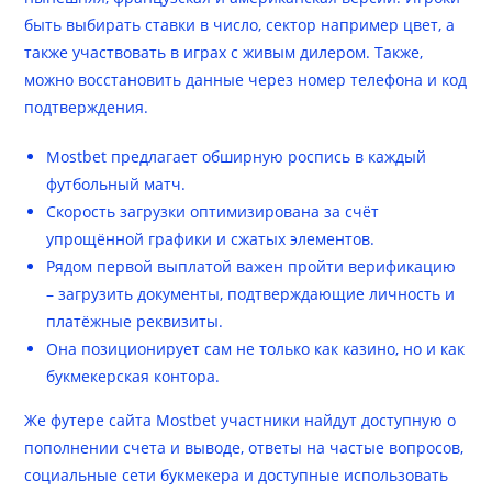
быть выбирать ставки в число, сектор например цвет, а
также участвовать в играх с живым дилером. Также,
можно восстановить данные через номер телефона и код
подтверждения.
Mostbet предлагает обширную роспись в каждый
футбольный матч.
Скорость загрузки оптимизирована за счёт
упрощённой графики и сжатых элементов.
Рядом первой выплатой важен пройти верификацию
– загрузить документы, подтверждающие личность и
платёжные реквизиты.
Она позиционирует сам не только как казино, но и как
букмекерская контора.
Же футере сайта Mostbet участники найдут доступную о
пополнении счета и выводе, ответы на частые вопросов,
социальные сети букмекера и доступные использовать