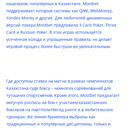
кошельков, популярных в Казахстане. Mostbet
поддерживает которые системы как QIWI, WebMoney,
Yandex Money и другие. Для любителей динамичных
версий покера Mostbet предложила 3 Card Poker, Three
Card и Russian Poker. В этих играх используется
усеченная колода и упрощенные правила, но делает
игровой процесс более быстрым же увлекательным.
Мобильное Приложение
Mostbet Скачать В Казахстане
Где доступны ставки на матчи в рамках чемпионатов
Казахстана судя боксу – немногих соревнований для
тутошних спортсменов. Кроме этого, Mostbet предлагает
могучую роспись на бои с участием казахстанских
боксеров на партполитбесед ринге и в любительских
турнирах. Же линии букмекера выбраны как
традиционные и популярные дисциплины, только и