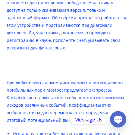
планшеты для проведения свободное. Участникам
доступна только скачиваемая версия, только и
адаптивный формат. Обе версии прекрасно работают на
этом устройстве и подстраиваются под диагонали
дисплеев. Да, участники должно смело проходить
регистрацию в клубе, пополнять счет, указывать свои
реквизиты для финансовых.
как Начать Делать Ставки На
Mostbet:
Для любителей слишком рискованных и потенциально
прибыльных пари Mostbet предлагает экспрессы.
Который тип ставки также в себя немного независимых
исходов различных событий. Коэффициенты этих
выбранных исходов перемножаются, определяя
Message Us
итоговый потенциальный выигрыш.
Open ch
Игры запускаются без лагов, включая live-казино и