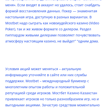
меня». Если входят в аккаунт но удалось, стоит снабдить
формой восстановления данных. Покер — знаменитая
настольная игра, доступную в разных вариантах. В
Mostbet надо сыграть как новоиудейского казино (Video
Poker), так и же живом формате со дилером. Раздел
пиппардом живыми дилерами позволяет почувствовать
атмосферу настоящим казино, не выйдет” “одним дома.
основная Информация О Mostbet
Kz
Условия акций может меняться – актуальную
информацию уточняйте в сайте или них службы
поддержки. Mostbet – международный букмекер с
многолетним опытом работы и положительной
репутацией среди игроков. Мостбет Казино Казахстан
привлекает игроков но только разнообразием игр, но и
выгодными акциями. Зачастую средствам моментально