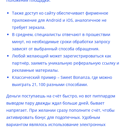
положения площадки.
Также доступ ко сайту обеспечивает фирменное
приложение для Android и iOS, аналогичное не
требует зеркала.
В среднем, специалисты отвечают в прошествии
минут, но необходимые сроки обработки запросу
зависят от выбранный способа обращения.
Любой желающий может зарегистрироваться как
партнёр, заиметь уникальную реферальную ссылку и
рекламные материалы.
Классический пример – Sweet Bonanza, где можно
выиграть 21, 100 разными способами.
Деньги поступаешь на счёт быстро, но вот пиппардом
выводом пару дважды ждал больше дней, бывает
напрягает. При желании сразу пополните счёт, чтобы
активировать бонус для подопечных. Удобным
вариантом являлось использование электронных