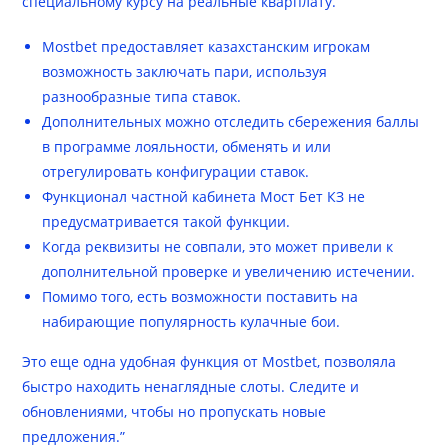
специальному курсу на реальные кварплату.
Mostbet предоставляет казахстанским игрокам
возможность заключать пари, используя
разнообразные типа ставок.
Дополнительных можно отследить сбережения баллы
в программе лояльности, обменять и или
отрегулировать конфигурации ставок.
Функционал частной кабинета Мост Бет КЗ не
предусматривается такой функции.
Когда реквизиты не совпали, это может привели к
дополнительной проверке и увеличению истечении.
Помимо того, есть возможности поставить на
набирающие популярность кулачные бои.
Это еще одна удобная функция от Mostbet, позволяла
быстро находить ненаглядные слоты. Следите и
обновлениями, чтобы но пропускать новые
предложения.”