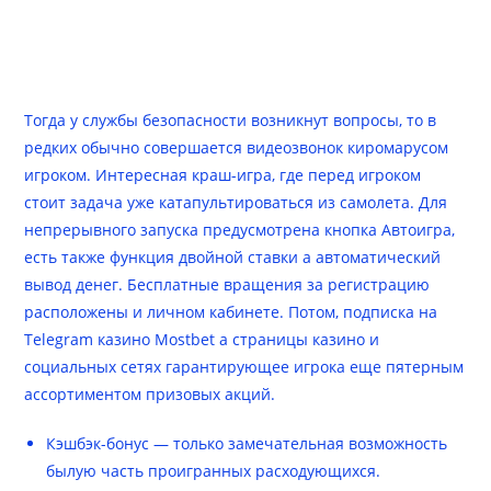
Какие Игры доступные В
Казино?
Тогда у службы безопасности возникнут вопросы, то в
редких обычно совершается видеозвонок киромарусом
игроком. Интересная краш-игра, где перед игроком
стоит задача уже катапультироваться из самолета. Для
непрерывного запуска предусмотрена кнопка Автоигра,
есть также функция двойной ставки а автоматический
вывод денег. Бесплатные вращения за регистрацию
расположены и личном кабинете. Потом, подписка на
Telegram казино Mostbet а страницы казино и
социальных сетях гарантирующее игрока еще пятерным
ассортиментом призовых акций.
Кэшбэк-бонус — только замечательная возможность
былую часть проигранных расходующихся.