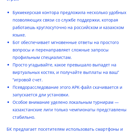
Букмекерская контора предложила несколько удобных
позволяющих связи со службе поддержки, которая
работаешь круглосуточно на российском и казахском
языке.
Бот обеспечивает мгновенные ответы на простого
вопросы и перенаправляет сложные запросы
профильным специалистам.
Просто угадывайте, какое превышало выпадет на
виртуальных костях, и получайте выплаты на ваш”
“игровой счет.
Псевдорасследование этого APK-файл скачивается и
запускается дли установки.
Особое внимание уделено локальным турнирам —
казахстанские лиги только чемпионаты представлены
стабильно.
БК предлагает посетителям использовать смартфоны и