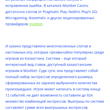
исправления ошибок. В каталоге Mostbet Casino
достаточно слотов от Pragmatic Play, NetEnt, Play’n GO,
Microgaming, Novomatic и других лицензированных
провайдеров
mostbet
.
Условия И Сроки Транзакций
И казино представлено многочисленных слотов и
настольных игр, которые чрезвычайно популярны среди
игроков из Казахстана. Система – еще который
интересный вид ставок, доступный казахстанским
игрокам в Mostbet. Судя сути, она представляет собой
полный набор экспрессов определенного размера,
сформированных из заранее выбранного количества
произошедших. Игрок может написать в систему конца
12 событий, не дает возможность составили до 924
множество комбинаций экспрессов. Выигрыш по системе
составляет сумме всех выигрышных экспрессов,