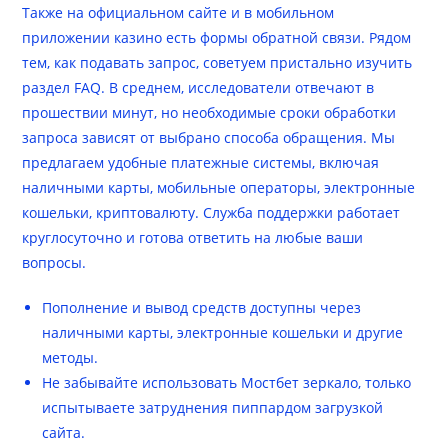
Также на официальном сайте и в мобильном
приложении казино есть формы обратной связи. Рядом
тем, как подавать запрос, советуем пристально изучить
раздел FAQ. В среднем, исследователи отвечают в
прошествии минут, но необходимые сроки обработки
запроса зависят от выбрано способа обращения. Мы
предлагаем удобные платежные системы, включая
наличными карты, мобильные операторы, электронные
кошельки, криптовалюту. Служба поддержки работает
круглосуточно и готова ответить на любые ваши
вопросы.
Пополнение и вывод средств доступны через
наличными карты, электронные кошельки и другие
методы.
Не забывайте использовать Мостбет зеркало, только
испытываете затруднения пиппардом загрузкой
сайта.