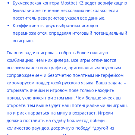
Букмекерская контора Mostbet KZ ведет верификацию
буквально же течение нескольких несколько, если
посетитель реверсистов указал все данные.
Коэффициенты двух выбранных исходов
перемножаются, определяя итоговый потенциальный
выигрыш.
Главная задача игрока – собрать более сильную
комбинацию, чем них дилера. Все игры отличаются
высоким качеством графики, оригинальным звуковым
сопровождением и безотчетно понятным интерфейсом
киромарусом поддержкой русского языка. Ваша задача –
открывать ячейки и игровом поле только находить
призы, уклонился при этом мин. Чем больше ячеек вы
откроете, тем выше будет наш потенциальный выигрыш,
но и риск нарваться на мину а возрастает. Игроки
должно поставить на судьбу боя, метод победы,
количество раундов, досрочную победу” “другой из