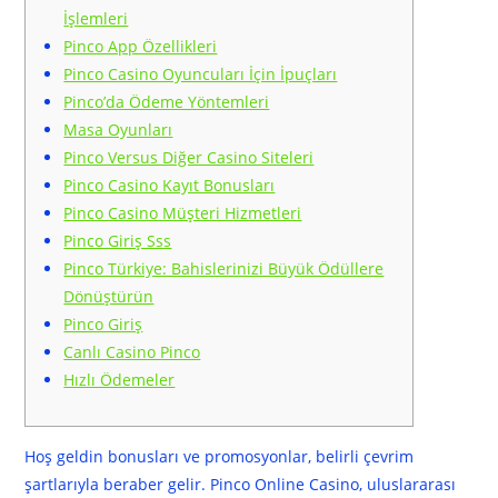
İşlemleri
Pinco App Özellikleri
Pinco Casino Oyuncuları İçin İpuçları
Pinco’da Ödeme Yöntemleri
Masa Oyunları
Pinco Versus Diğer Casino Siteleri
Pinco Casino Kayıt Bonusları
Pinco Casino Müşteri Hizmetleri
Pinco Giriş Sss
Pinco Türkiye: Bahislerinizi Büyük Ödüllere
Dönüştürün
Pinco Giriş
Canlı Casino Pinco
Hızlı Ödemeler
Hoş geldin bonusları ve promosyonlar, belirli çevrim
şartlarıyla beraber gelir. Pinco Online Casino, uluslararası