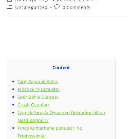
author:
published:
Post
Post
Uncategorized
0 Comments
category:
comments:
Pinco Türkiye En Iyi Casino
Oyunları Empieza Bonuslar
Kazanmak Için Şimdi Katılın
Content
Giriş Yaparak Bahis
Pinco Giriş Bonuslar
Spor Bahis Dünyası
Crash Oyunları
Gerçek Parayla Oynarken Dolandırıcılıktan
Nasıl Kaçınılır?
Pinco Kumarhane Bonusları Ve
Promosyonlar