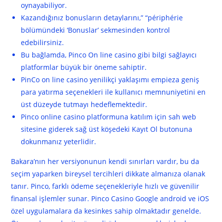
oynayabiliyor.
Kazandığınız bonusların detaylarını,” “périphérie
bölümündeki ‘Bonuslar’ sekmesinden kontrol
edebilirsiniz.
Bu bağlamda, Pinco On line casino gibi bilgi sağlayıcı
platformlar büyük bir öneme sahiptir.
PinCo on line casino yenilikçi yaklaşımı empieza geniş
para yatırma seçenekleri ile kullanıcı memnuniyetini en
üst düzeyde tutmayı hedeflemektedir.
Pinco online casino platformuna katılım için sah web
sitesine giderek sağ üst köşedeki Kayıt Ol butonuna
dokunmanız yeterlidir.
Bakara’nın her versiyonunun kendi sınırları vardır, bu da
seçim yaparken bireysel tercihleri ​​​​dikkate almanıza olanak
tanır. Pinco, farklı ödeme seçenekleriyle hızlı ve güvenilir
finansal işlemler sunar. Pinco Casino Google android ve iOS
özel uygulamalara da kesinkes sahip olmaktadır genelde.