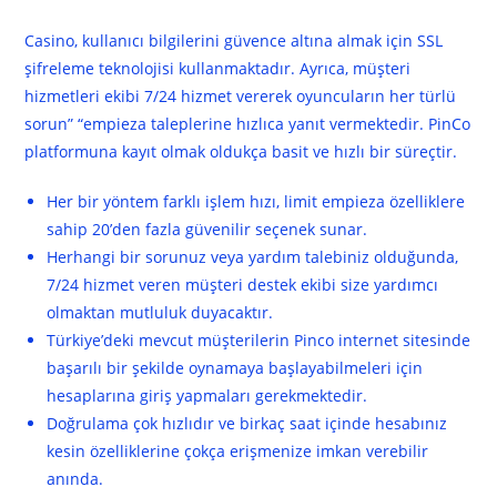
Casino, kullanıcı bilgilerini güvence altına almak için SSL
şifreleme teknolojisi kullanmaktadır. Ayrıca, müşteri
hizmetleri ekibi 7/24 hizmet vererek oyuncuların her türlü
sorun” “empieza taleplerine hızlıca yanıt vermektedir. PinCo
platformuna kayıt olmak oldukça basit ve hızlı bir süreçtir.
Her bir yöntem farklı işlem hızı, limit empieza özelliklere
sahip 20’den fazla güvenilir seçenek sunar.
Herhangi bir sorunuz veya yardım talebiniz olduğunda,
7/24 hizmet veren müşteri destek ekibi size yardımcı
olmaktan mutluluk duyacaktır.
Türkiye’deki mevcut müşterilerin Pinco internet sitesinde
başarılı bir şekilde oynamaya başlayabilmeleri için
hesaplarına giriş yapmaları gerekmektedir.
Doğrulama çok hızlıdır ve birkaç saat içinde hesabınız
kesin özelliklerine çokça erişmenize imkan verebilir
anında.