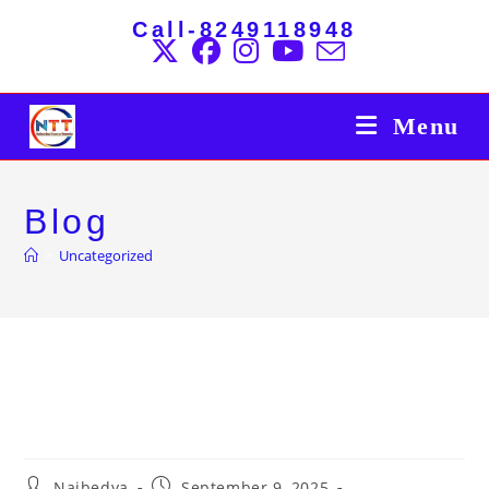
Skip
Call-8249118948
to
content
Menu
Blog
>
Uncategorized
Pinco Casino Giriş Resmi
Çevrimiçi Casino Pinco
Bonuslar
Post
Post
Naibedya
September 9, 2025