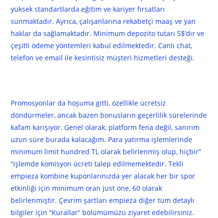
yüksek standartlarda eğitim ve kariyer fırsatları
sunmaktadır. Ayrıca, çalışanlarına rekabetçi maaş ve yan
haklar da sağlamaktadır. Minimum depozito tutarı 5$’dır ve
çeşitli ödeme yöntemleri kabul edilmektedir. Canlı chat,
telefon ve email ile kesintisiz müşteri hizmetleri desteği.
Spor Bahis Dünyası
Promosyonlar da hoşuma gitti, özellikle ücretsiz
döndürmeler, ancak bazen bonusların geçerlilik sürelerinde
kafam karışıyor. Genel olarak, platform fena değil, sanırım
uzun süre burada kalacağım. Para yatırma işlemlerinde
minimum limit hundred TL olarak belirlenmiş olup, hiçbir”
“işlemde komisyon ücreti talep edilmemektedir. Tekli
empieza kombine kuponlarınızda yer alacak her bir spor
etkinliği için minimum oran just one, 60 olarak
belirlenmiştir. Çevrim şartları empieza diğer tüm detaylı
bilgiler için “Kurallar” bölümümüzü ziyaret edebilirsiniz.