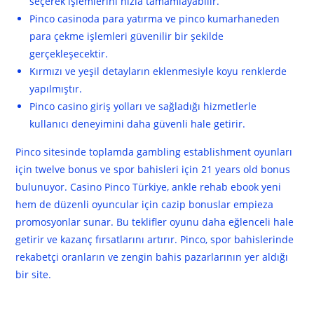
seçerek işlemlerini hızla tamamlayabilir.
Pinco casinoda para yatırma ve pinco kumarhaneden
para çekme işlemleri güvenilir bir şekilde
gerçekleşecektir.
Kırmızı ve yeşil detayların eklenmesiyle koyu renklerde
yapılmıştır.
Pinco casino giriş yolları ve sağladığı hizmetlerle
kullanıcı deneyimini daha güvenli hale getirir.
Pinco sitesinde toplamda gambling establishment oyunları
için twelve bonus ve spor bahisleri için 21 years old bonus
bulunuyor. Casino Pinco Türkiye, ankle rehab ebook yeni
hem de düzenli oyuncular için cazip bonuslar empieza
promosyonlar sunar. Bu teklifler oyunu daha eğlenceli hale
getirir ve kazanç fırsatlarını artırır. Pinco, spor bahislerinde
rekabetçi oranların ve zengin bahis pazarlarının yer aldığı
bir site.
Pinco On The Internet Casino