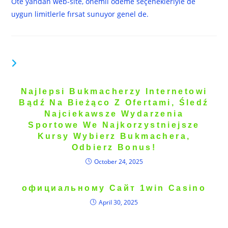
Öte yandan web-site, önemli ödeme seçenekleriyle de
uygun limitlerle fırsat sunuyor genel de.
YOU MIGHT ALSO LIKE
Najlepsi Bukmacherzy Internetowi
Bądź Na Bieżąco Z Ofertami, Śledź
Najciekawsze Wydarzenia
Sportowe We Najkorzystniejsze
Kursy Wybierz Bukmachera,
Odbierz Bonus!
October 24, 2025
официальному Сайт 1win Casino
April 30, 2025