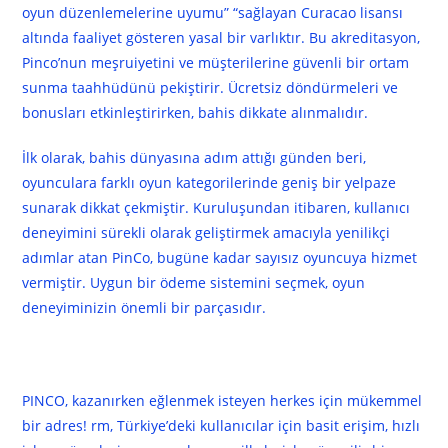
oyun düzenlemelerine uyumu” “sağlayan Curacao lisansı
altında faaliyet gösteren yasal bir varlıktır. Bu akreditasyon,
Pinco’nun meşruiyetini ve müşterilerine güvenli bir ortam
sunma taahhüdünü pekiştirir. Ücretsiz döndürmeleri ve
bonusları etkinleştirirken, bahis dikkate alınmalıdır.
İlk olarak, bahis dünyasına adım attığı günden beri,
oyunculara farklı oyun kategorilerinde geniş bir yelpaze
sunarak dikkat çekmiştir. Kuruluşundan itibaren, kullanıcı
deneyimini sürekli olarak geliştirmek amacıyla yenilikçi
adımlar atan PinCo, bugüne kadar sayısız oyuncuya hizmet
vermiştir. Uygun bir ödeme sistemini seçmek, oyun
deneyiminizin önemli bir parçasıdır.
Giriş Yaparak Bahis
PINCO, kazanırken eğlenmek isteyen herkes için mükemmel
bir adres! rm, Türkiye’deki kullanıcılar için basit erişim, hızlı