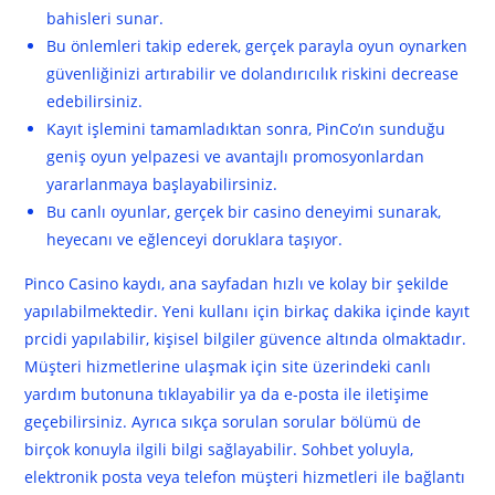
bahisleri sunar.
Bu önlemleri takip ederek, gerçek parayla oyun oynarken
güvenliğinizi artırabilir ve dolandırıcılık riskini decrease
edebilirsiniz.
Kayıt işlemini tamamladıktan sonra, PinCo’ın sunduğu
geniş oyun yelpazesi ve avantajlı promosyonlardan
yararlanmaya başlayabilirsiniz.
Bu canlı oyunlar, gerçek bir casino deneyimi sunarak,
heyecanı ve eğlenceyi doruklara taşıyor.
Pinco Casino kaydı, ana sayfadan hızlı ve kolay bir şekilde
yapılabilmektedir. Yeni kullanı için birkaç dakika içinde kayıt
prcidi yapılabilir, kişisel bilgiler güvence altında olmaktadır.
Müşteri hizmetlerine ulaşmak için site üzerindeki canlı
yardım butonuna tıklayabilir ya da e-posta ile iletişime
geçebilirsiniz. Ayrıca sıkça sorulan sorular bölümü de
birçok konuyla ilgili bilgi sağlayabilir. Sohbet yoluyla,
elektronik posta veya telefon müşteri hizmetleri ile bağlantı