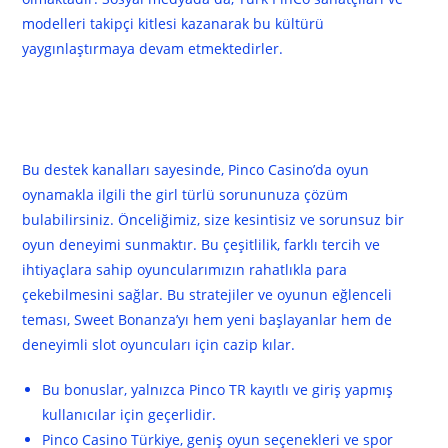
modelleri takipçi kitlesi kazanarak bu kültürü
yaygınlaştırmaya devam etmektedirler.
Pinco Casino Ile Güvenli Giriş
Ve Bonuslar
Bu destek kanalları sayesinde, Pinco Casino’da oyun
oynamakla ilgili the girl türlü sorununuza çözüm
bulabilirsiniz. Önceliğimiz, size kesintisiz ve sorunsuz bir
oyun deneyimi sunmaktır. Bu çeşitlilik, farklı tercih ve
ihtiyaçlara sahip oyuncularımızın rahatlıkla para
çekebilmesini sağlar. Bu stratejiler ve oyunun eğlenceli
teması, Sweet Bonanza’yı hem yeni başlayanlar hem de
deneyimli slot oyuncuları için cazip kılar.
Bu bonuslar, yalnızca Pinco TR kayıtlı ve giriş yapmış
kullanıcılar için geçerlidir.
Pinco Casino Türkiye, geniş oyun seçenekleri ve spor