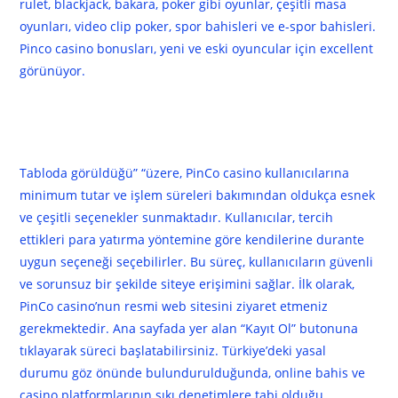
rulet, blackjack, bakara, poker gibi oyunlar, çeşitli masa
oyunları, video clip poker, spor bahisleri ve e-spor bahisleri.
Pinco casino bonusları, yeni ve eski oyuncular için excellent
görünüyor.
Gerçek Parayla Oynarken
Dolandırıcılıktan Nasıl Kaçınılır?
Tabloda görüldüğü” “üzere, PinCo casino kullanıcılarına
minimum tutar ve işlem süreleri bakımından oldukça esnek
ve çeşitli seçenekler sunmaktadır. Kullanıcılar, tercih
ettikleri para yatırma yöntemine göre kendilerine durante
uygun seçeneği seçebilirler. Bu süreç, kullanıcıların güvenli
ve sorunsuz bir şekilde siteye erişimini sağlar. İlk olarak,
PinCo casino’nun resmi web sitesini ziyaret etmeniz
gerekmektedir. Ana sayfada yer alan “Kayıt Ol” butonuna
tıklayarak süreci başlatabilirsiniz. Türkiye’deki yasal
durumu göz önünde bulundurulduğunda, online bahis ve
casino platformlarının sıkı denetimlere tabi olduğu