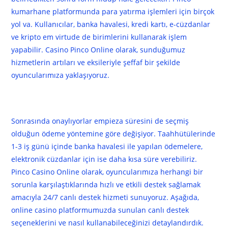
kumarhane platformunda para yatırma işlemleri için birçok
yol va. Kullanıcılar, banka havalesi, kredi kartı, e-cüzdanlar
ve kripto em virtude de birimlerini kullanarak işlem
yapabilir. Casino Pinco Online olarak, sunduğumuz
hizmetlerin artıları ve eksileriyle şeffaf bir şekilde
oyuncularımıza yaklaşıyoruz.
Bahis Yapmaya Başlama
Sonrasında onaylıyorlar empieza süresini de seçmiş
olduğun ödeme yöntemine göre değişiyor. Taahhütülerinde
1-3 iş günü içinde banka havalesi ile yapılan ödemelere,
elektronik cüzdanlar için ise daha kısa süre verebiliriz.
Pinco Casino Online olarak, oyuncularımıza herhangi bir
sorunla karşılaştıklarında hızlı ve etkili destek sağlamak
amacıyla 24/7 canlı destek hizmeti sunuyoruz. Aşağıda,
online casino platformumuzda sunulan canlı destek
seçeneklerini ve nasıl kullanabileceğinizi detaylandırdık.