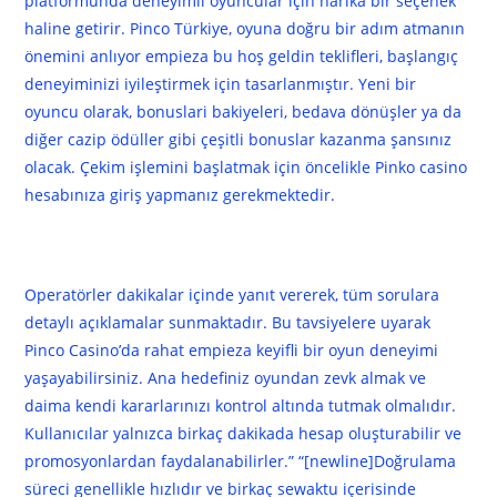
platformunda deneyimli oyuncular için harika bir seçenek
haline getirir. Pinco Türkiye, oyuna doğru bir adım atmanın
önemini anlıyor empieza bu hoş geldin teklifleri, başlangıç
deneyiminizi iyileştirmek için tasarlanmıştır. Yeni bir
oyuncu olarak, bonuslari bakiyeleri, bedava dönüşler ya da
diğer cazip ödüller gibi çeşitli bonuslar kazanma şansınız
olacak. Çekim işlemini başlatmak için öncelikle Pinko casino
hesabınıza giriş yapmanız gerekmektedir.
Crash Oyunları
Operatörler dakikalar içinde yanıt vererek, tüm sorulara
detaylı açıklamalar sunmaktadır. Bu tavsiyelere uyarak
Pinco Casino’da rahat empieza keyifli bir oyun deneyimi
yaşayabilirsiniz. Ana hedefiniz oyundan zevk almak ve
daima kendi kararlarınızı kontrol altında tutmak olmalıdır.
Kullanıcılar yalnızca birkaç dakikada hesap oluşturabilir ve
promosyonlardan faydalanabilirler.” “[newline]Doğrulama
süreci genellikle hızlıdır ve birkaç sewaktu içerisinde