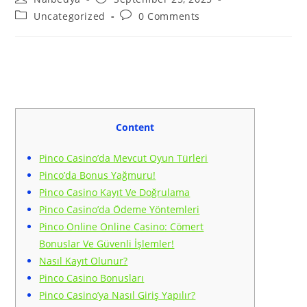
author:
published:
Post
Post
Uncategorized
0 Comments
category:
comments:
Türkiye’de Pinko Casino
Online
Content
Pinco Casino’da Mevcut Oyun Türleri
Pinco’da Bonus Yağmuru!
Pinco Casino Kayıt Ve Doğrulama
Pinco Casino’da Ödeme Yöntemleri
Pinco Online Online Casino: Cömert
Bonuslar Ve Güvenli İşlemler!
Nasıl Kayıt Olunur?
Pinco Casino Bonusları
Pinco Casino’ya Nasıl Giriş Yapılır?