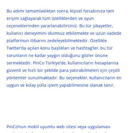
Bu adımı tamamladıktan sonra, kişisel hesabınıza tam
erişim sağlayarak tüm özelliklerden ve oyun
seçeneklerinden yararlanabilirsiniz. Bu tür şikayetler,
kullanıcı deneyimini olumsuz etkilemekte ve uzun vadede
platformun itibarını zedeleyebilmektedir. Özellikle
Twitter’da açılan konu başlıkları ve hashtag’ler, bu tür
sorunların ne kadar yaygın olduğunu gözler önüne
sermektedir. PinCo Türkiye’de, kullanıcıların hesaplarına
güvenli ve hızlı bir şekilde para yatırabilmeleri için çeşitli
yöntemler sunulmaktadır. Bu seçenekler, kullanıcıların en
uygun ve kolay yolla işlem yapabilmesine olanak tanır.
Pinco Online On Line Casino:
Cömert Bonuslar Ve Güvenli
İşlemler!
PinCo’nun mobil uyumlu web sitesi veya uygulaması