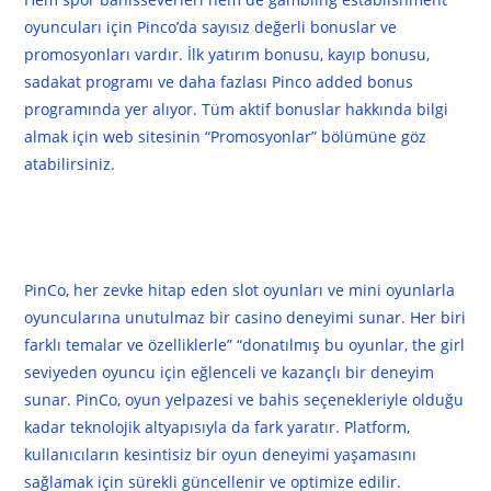
oyuncuları için Pinco’da sayısız değerli bonuslar ve
promosyonları vardır. İlk yatırım bonusu, kayıp bonusu,
sadakat programı ve daha fazlası Pinco added bonus
programında yer alıyor. Tüm aktif bonuslar hakkında bilgi
almak için web sitesinin “Promosyonlar” bölümüne göz
atabilirsiniz.
Pinco Casino’da Ödeme
Yöntemleri
PinCo, her zevke hitap eden slot oyunları ve mini oyunlarla
oyuncularına unutulmaz bir casino deneyimi sunar. Her biri
farklı temalar ve özelliklerle” “donatılmış bu oyunlar, the girl
seviyeden oyuncu için eğlenceli ve kazançlı bir deneyim
sunar. PinCo, oyun yelpazesi ve bahis seçenekleriyle olduğu
kadar teknolojik altyapısıyla da fark yaratır. Platform,
kullanıcıların kesintisiz bir oyun deneyimi yaşamasını
sağlamak için sürekli güncellenir ve optimize edilir.