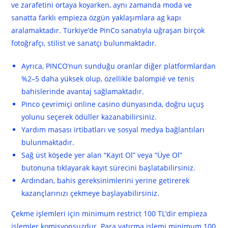
ve zarafetini ortaya koyarken, aynı zamanda moda ve
sanatta farklı empieza özgün yaklaşımlara ag kapı
aralamaktadır. Türkiye’de PinCo sanatıyla uğraşan birçok
fotoğrafçı, stilist ve sanatçı bulunmaktadır.
Ayrıca, PINCO’nun sunduğu oranlar diğer platformlardan
%2–5 daha yüksek olup, özellikle balompié ve tenis
bahislerinde avantaj sağlamaktadır.
Pinco çevrimiçi online casino dünyasında, doğru uçuş
yolunu seçerek ödüller kazanabilirsiniz.
Yardım masası irtibatları ve sosyal medya bağlantıları
bulunmaktadır.
Sağ üst köşede yer alan “Kayıt Ol” veya “Üye Ol”
butonuna tıklayarak kayıt sürecini başlatabilirsiniz.
Ardından, bahis gereksinimlerini yerine getirerek
kazançlarınızı çekmeye başlayabilirsiniz.
Çekme işlemleri için minimum restrict 100 TL’dir empieza
işlemler komisyonsuzdur. Para yatırma işlemi minimum 100