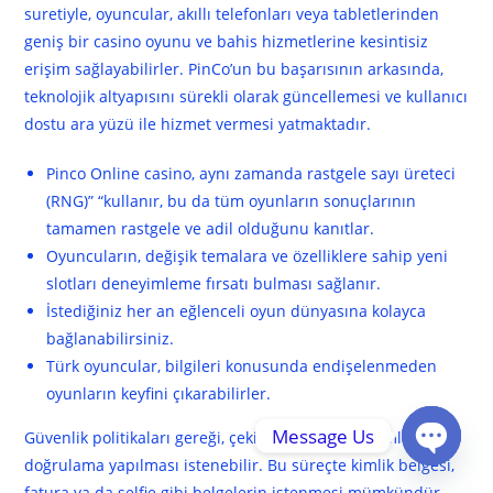
suretiyle, oyuncular, akıllı telefonları veya tabletlerinden
geniş bir casino oyunu ve bahis hizmetlerine kesintisiz
erişim sağlayabilirler. PinCo’un bu başarısının arkasında,
teknolojik altyapısını sürekli olarak güncellemesi ve kullanıcı
dostu ara yüzü ile hizmet vermesi yatmaktadır.
Pinco Online casino, aynı zamanda rastgele sayı üreteci
(RNG)” “kullanır, bu da tüm oyunların sonuçlarının
tamamen rastgele ve adil olduğunu kanıtlar.
Oyuncuların, değişik temalara ve özelliklere sahip yeni
slotları deneyimleme fırsatı bulması sağlanır.
İstediğiniz her an eğlenceli oyun dünyasına kolayca
bağlanabilirsiniz.
Türk oyuncular, bilgileri konusunda endişelenmeden
oyunların keyfini çıkarabilirler.
Message Us
Güvenlik politikaları gereği, çekim taleplerinde kimlik
doğrulama yapılması istenebilir. Bu süreçte kimlik belgesi,
Open ch
fatura ya da selfie gibi belgelerin istenmesi mümkündür.