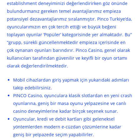
establishment deneyiminizi değerlendirirken göz önünde
bulundurmanız gereken temel avantajlarımız empieza
potansiyel dezavantajlarımız sıralanmıştır. Pinco Turkiye’da,
oyuncularımızın en çok tercih ettiği ve büyük beğeni
toplayan oyunlar ‘Popüler’ kategorisinde yer almaktadır. Bu”
“grupp, sürekli güncellenmektedir empieza içerisinde en
çok oynanan oyunları barındırır. Pinco Casino, genel olarak
kullanıcıları tarafından güvenilir ve keyifli bir oyun ortamı
olarak değerlendirilmektedir.
Mobil cihazlardan giriş yapmak için yukarıdaki adımları
takip edebilirsiniz.
PINCO Casino, oyunculara klasik slotlardan en yeni crash
oyunlarına, geniş bir masa oyunu yelpazesine ve canlı
casino deneyimlerine kadar birçok seçenek sunar.
Oyuncular, kredi ve debit kartları gibi geleneksel
yöntemlerden modern e-cüzdan çözümlerine kadar
geniş bir yelpazede seçim yapabilirler.