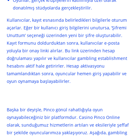
Oyunlar, gerçek krupiyelerin katılımıyla özel olarak
donatılmış stüdyolarda gerçekleştirilir.
Kullanıcılar, kayıt esnasında belirledikleri bilgilerle oturum
açarlar. Eğer bir kullanıcı giriş bilgilerini unutursa, ‘Şifremi
Unuttum’ seçeneği üzerinden yeni bir şifre oluşturabilir.
Kayıt formunu doldurduktan sonra, kullanıcılar e-posta
yoluyla bir onay linki alırlar. Bu link üzerinden hesap
doğrulaması yapılır ve kullanıcılar gambling establishment
hesabını aktif hale getirirler. Hesap aktivasyonu
tamamlandıktan sonra, oyuncular hemen giriş yapabilir ve
oyun oynamaya başlayabilirler.
Nasıl Kayıt Olunur?
Başka bir deyişle, Pinco gönül rahatlığıyla oyun
oynayabileceğiniz bir platformdur. Casino Pinco Online
olarak, sunduğumuz hizmetlerin artıları ve eksileriyle şeffaf
bir şekilde oyuncularımıza yaklaşıyoruz. Aşağıda, gambling