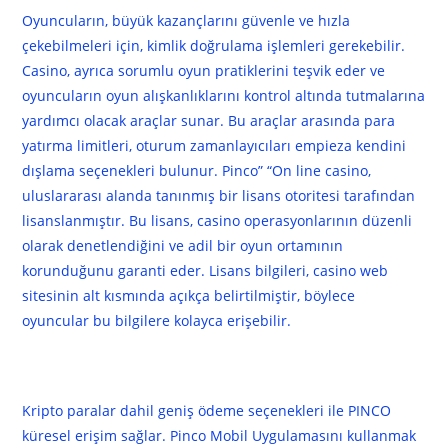
Oyuncuların, büyük kazançlarını güvenle ve hızla
çekebilmeleri için, kimlik doğrulama işlemleri gerekebilir.
Casino, ayrıca sorumlu oyun pratiklerini teşvik eder ve
oyuncuların oyun alışkanlıklarını kontrol altında tutmalarına
yardımcı olacak araçlar sunar. Bu araçlar arasında para
yatırma limitleri, oturum zamanlayıcıları empieza kendini
dışlama seçenekleri bulunur. Pinco” “On line casino,
uluslararası alanda tanınmış bir lisans otoritesi tarafından
lisanslanmıştır. Bu lisans, casino operasyonlarının düzenli
olarak denetlendiğini ve adil bir oyun ortamının
korunduğunu garanti eder. Lisans bilgileri, casino web
sitesinin alt kısmında açıkça belirtilmiştir, böylece
oyuncular bu bilgilere kolayca erişebilir.
Pinco Giriş
Kripto paralar dahil geniş ödeme seçenekleri ile PINCO
küresel erişim sağlar. Pinco Mobil Uygulamasını kullanmak