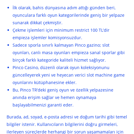
İlk olarak, bahis dünyasına adım attığı günden beri,
oyunculara farklı oyun kategorilerinde geniş bir yelpaze
sunarak dikkat çekmiştir.
Çekme işlemleri için minimum restrict 100 TL’dir
empieza işlemler komisyonsuzdur.
Sadece sporla sınırlı kalmayan Pinсo gazino; slot
oyunları, canlı masa oyunları empieza sanal sporlar gibi
birçok farklı kategoride kaliteli hizmet sağlıyor.
Pinco Casino, düzenli olarak oyun koleksiyonunu
güncelleyerek yeni ve heyecan verici slot machine game
oyunlarını kütüphanesine ekler.
Bu, Pinco TR’deki geniş oyun ve özellik yelpazesine
anında erişim sağlar ve hemen oynamaya
başlayabilmenizi garanti eder.
Burada, ad, soyad, e-posta adresi ve doğum tarihi gibi temel
bilgiler istenir. Kullanıcıların bilgilerini doğru girmeleri,
ilerleyen süreçlerde herhangi bir sorun yaşamamaları için