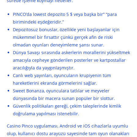
sürede işleme koymayı hedefler.
PINCO’da lowest depozito 5 $ veya başka bir” “para
birimindeki eşdeğeridir.”
Depozitosuz bonuslar, özellikle yeni başlayanlar için
mükemmel bir fırsattır çünkü gerçek afin de riski
olmadan oyunları deneyimleme şansı sunar.
Dünya Savaşı sırasında askerlerin morallerini yükseltmek
amacıyla cepheye gönderilen posterler ve kartpostallar
aracılığıyla da yaygınlaşmıştır.
Canlı web yayınları, oyuncuların krupiyenin tüm
hareketlerini ekranda görmelerini sağlar.
Sweet Bonanza, oyunculara tatlılar ve meyveler
dünyasında bir macera sunan popüler bir slottur.
Güvenlik politikaları gereği, çekim taleplerinde kimlik
doğrulama yapılması istenebilir.
Casino Pinco uygulaması, Android ve iOS cihazlarla uyumlu
olup, kullanıcı dostu arayüzü sayesinde tam oyun olanakları