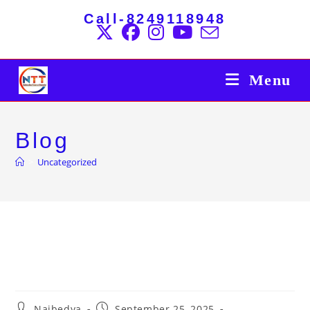
Skip
Call-8249118948
to
content
Menu
Blog
>
Uncategorized
Pinco Casino Giriş Sah
Çevrimiçi Casino Pinco
Bonuslar
Post
Post
Naibedya
September 25, 2025