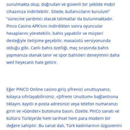
sunulmakta olup, doğrudan ve güvenli bir şekilde mobil
cihazınıza indirilebilir. Sitede, kullanıcıların kurulum”
“sürecine yardımcı olacak talimatlar da bulunmaktadır.
Pinco Casino APK’sını indirdikten sonra oyuncular
hesaplarını yönetebilir, bahis yapabilir ve müşteri
desteğiyle iletişime geçebilir, masaüstü versiyonunda
olduğu gibi. Canlı bahis özelliği, maç sırasında bahis
yapmanıza olanak tanır ve spor bahisleri deneyimini daha
weil heyecanlı hale getirir.
Giriş Yaparak Bahis
Eğer PINCO Online casino giriş şifrenizi unuttuysanız,
kolayca sıfırlayabilirsiniz. «Şifremi Unuttum» bağlantısına
tıklayın, kayıtlı e-posta adresinizi veya telefon numaranızı
girin ve «Gönder» butonuna basın. Özetle, PinCo sanatı ve
kültürü Türkiye’de hem tarihsel hem para modern bir
değere sahiptir. Bu sanat dalı, Türk kadınlarının özgüvenini