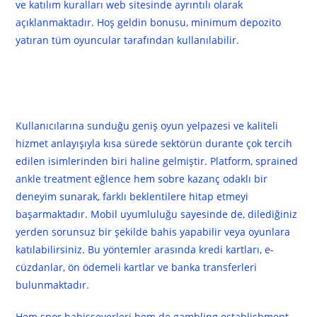
ve katılım kuralları web sitesinde ayrıntılı olarak
açıklanmaktadır. Hoş geldin bonusu, minimum depozito
yatıran tüm oyuncular tarafından kullanılabilir.
Pinco Casino Kayıt Ve
Doğrulama
Kullanıcılarına sunduğu geniş oyun yelpazesi ve kaliteli
hizmet anlayışıyla kısa sürede sektörün durante çok tercih
edilen isimlerinden biri haline gelmiştir. Platform, sprained
ankle treatment eğlence hem sobre kazanç odaklı bir
deneyim sunarak, farklı beklentilere hitap etmeyi
başarmaktadır. Mobil uyumluluğu sayesinde de, dilediğiniz
yerden sorunsuz bir şekilde bahis yapabilir veya oyunlara
katılabilirsiniz. Bu yöntemler arasında kredi kartları, e-
cüzdanlar, ön ödemeli kartlar ve banka transferleri
bulunmaktadır.
Hem spor bahisseverleri hem de gambling establishment