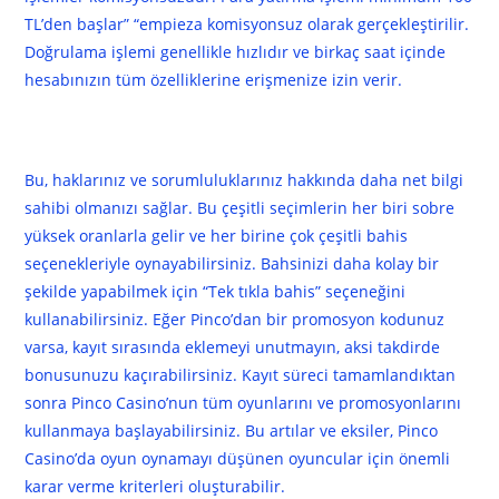
TL’den başlar” “empieza komisyonsuz olarak gerçekleştirilir.
Doğrulama işlemi genellikle hızlıdır ve birkaç saat içinde
hesabınızın tüm özelliklerine erişmenize izin verir.
Para Çekme
Bu, haklarınız ve sorumluluklarınız hakkında daha net bilgi
sahibi olmanızı sağlar. Bu çeşitli seçimlerin her biri sobre
yüksek oranlarla gelir ve her birine çok çeşitli bahis
seçenekleriyle oynayabilirsiniz. Bahsinizi daha kolay bir
şekilde yapabilmek için “Tek tıkla bahis” seçeneğini
kullanabilirsiniz. Eğer Pinco’dan bir promosyon kodunuz
varsa, kayıt sırasında eklemeyi unutmayın, aksi takdirde
bonusunuzu kaçırabilirsiniz. Kayıt süreci tamamlandıktan
sonra Pinco Casino’nun tüm oyunlarını ve promosyonlarını
kullanmaya başlayabilirsiniz. Bu artılar ve eksiler, Pinco
Casino’da oyun oynamayı düşünen oyuncular için önemli
karar verme kriterleri oluşturabilir.