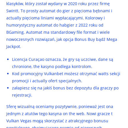
klasyków, który został wydany w 2020 roku przez firmę
Swintt. To prosty automat do gier z pięcioma bębnami i
actually pięcioma liniami wypłacającymi. Kolorowy i
humorystyczny automat do habgier z 2022 roku od
BGaming. Automat ma standardowy file format i wiele
nowoczesnych rozwiązań, jak opcja Bonus Buy bądź Mega
Jackpot.
Licencja Curaçao oznacza, że gry są uczciwe, dane są
chronione, the kasyno podlega kontrolom.
Kod promocyjny Vulkanbet możesz otrzymać watts sekcji
promocji i actually ofert specjalnych.
załapiesz się na jakiś bonus bez depozytu dla graczy po
rejestracji.
Sferę wizualną oceniamy pozytywnie, ponieważ jest ona
jednym z atutów tego kasyna on the web. Nowi gracze t
Vulkan Vegas mogą skorzystać z atrakcyjnego bonusu
powitalnego, obejmującego premię od pierwszych