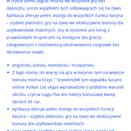
W trybie demo zagrać można we wszystkie gry bez
depozytu, unces wyjątkiem tych odbywających się na żywo.
Aplikacja oferuje pełen dostęp do wszystkich funkcji kasyna
– szybkie płatności, gry na żywo we ekskluzywne bonusy dla
użytkowników mobilnych. Gry w systemie are living z
prawdziwymi krupierami są dostępne dla graczy
zalogowanych z możliwością obserwowania rozgrywki bez
obstawiania stawki.
angielsku, polsku, niemiecku i hiszpańsku.
Z tego mamy, im więcej się gra w kasynie, tym na większe
bonusy można liczyć.” “[newline]W tym wypadku kasyno
online Vulkan Las vegas wprowadziło o podobne warunki
obrotu, czyli w ciągu five dni należy bonusową kwotę
obrócić 45 raz.
Aplikacja oferuje pełen dostęp do wszystkich funkcji
kasyna – szybkie płatności, gry na żywo we ekskluzywne
bonusy dla użytkowników mobilnych.
Czas wypłaty środków unces Vulkan Vegas zależy od