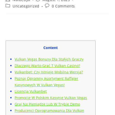
author:
published:
Post
Post
Uncategorized
0 Comments
category:
comments:
“twoje Ulubione Kasyno On
The Internet W Polsce
Content
Vulkan Vegas Bonusy Dla Stałych Graczy
Dlaczego Warto Grać T Vulkan Casino?
Vulkanbet: Czy Istnieje Mobilna Wersja?
Poznaj Ogromny Asortyment Raffgier
Kasynowych W Vulkan Vegas!
Licencja Vulkanbet
Promocje W Polskim Kasynie Vulkan Vegas
Graj Na Pieniądze Lub W Trybie Demo
Producenci Oprogramowania Dla Vulkan