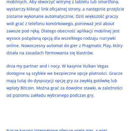
mobilnych. Aby otworzyć witrynę z tabletu lub smartfona,
wystarczy kliknąć link oficjalnej strony, a następnie przejście
zostanie wykonane automatycznie. Dziś większość graczy
woli grać z telefonu komórkowego, ponieważ jest about
zawsze pod ręką. Dlatego obecność aplikacji mobilnej jest
wysoce pożądaną opcją dla wszelkiego rodzaju rozrywki
online. Nowoczesny automat do gier z Pragmatic Play, który
działa na zasadach formowania się klastrów.
dnia my partner and i nocy. W kasynie Vulkan Vegas
dostępne są szybkie we bezpieczne opcje płatności. Gracze
mają tutaj do dyspozycji opcję gry za zwykłą gotówkę lub
wpłaty Bitcoin. Można grać za dowolne stawki, w zależności
od poziomu zakładu wybranego podczas gry.
Vulkan Vegas Bonusy Dla
Stałych Graczy
Nasze kasyno internetowe oferuje wiele gier, a więc