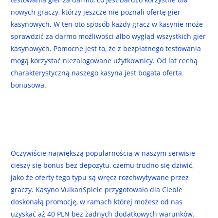
nowych graczy, którzy jeszcze nie poznali ofertę gier
kasynowych. W ten oto sposób każdy gracz w kasynie może
sprawdzić za darmo możliwości albo wygląd wszystkich gier
kasynowych. Pomocne jest to, że z bezpłatnego testowania
mogą korzystać niezalogowane użytkownicy. Od lat cechą
charakterystyczną naszego kasyna jest bogata oferta
bonusowa.
Poznaj Ogromny Asortyment
Habgier Kasynowych W Vulkan
Vegas!
Oczywiście największą popularnością w naszym serwisie
cieszy się bonus bez depozytu, czemu trudno się dziwić,
jako że oferty tego typu są wręcz rozchwytywane przez
graczy. Kasyno VulkanSpiele przygotowało dla Ciebie
doskonałą promocję, w ramach której możesz od nas
uzyskać aż 40 PLN bez żadnych dodatkowych warunków.