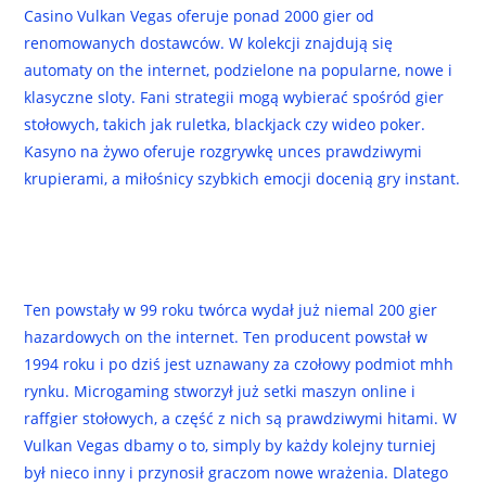
Casino Vulkan Vegas oferuje ponad 2000 gier od
renomowanych dostawców. W kolekcji znajdują się
automaty on the internet, podzielone na popularne, nowe i
klasyczne sloty. Fani strategii mogą wybierać spośród gier
stołowych, takich jak ruletka, blackjack czy wideo poker.
Kasyno na żywo oferuje rozgrywkę unces prawdziwymi
krupierami, a miłośnicy szybkich emocji docenią gry instant.
Vulkanbet: Czy Istnieje
Mobilna Wersja?
Ten powstały w 99 roku twórca wydał już niemal 200 gier
hazardowych on the internet. Ten producent powstał w
1994 roku i po dziś jest uznawany za czołowy podmiot mhh
rynku. Microgaming stworzył już setki maszyn online i
raffgier stołowych, a część z nich są prawdziwymi hitami. W
Vulkan Vegas dbamy o to, simply by każdy kolejny turniej
był nieco inny i przynosił graczom nowe wrażenia. Dlatego