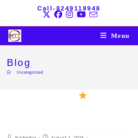
Skip
Call-8249118948
to
content
Menu
Blog
>
Uncategorized
Vulkan Las Vegas
Gry
Kasynowe + Bonus 6000 Zł & A
Hundred And Fifty Spinów!
Post
Post
Naibedya
August 1, 2025