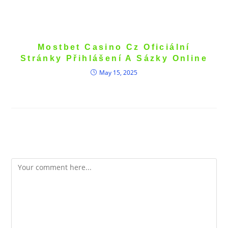
Mostbet Casino Cz Oficiální
Stránky Přihlášení A Sázky Online
May 15, 2025
Leave a Reply
Comment