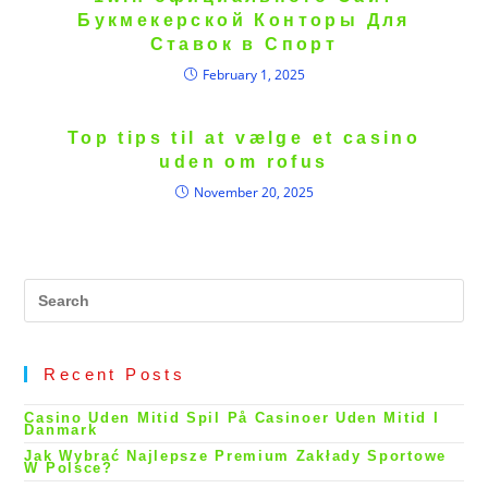
Букмекерской Конторы Для
Ставок в Спорт
February 1, 2025
Top tips til at vælge et casino
uden om rofus
November 20, 2025
Pr
Es
to
cl
th
se
pa
Recent Posts
Casino Uden Mitid Spil På Casinoer Uden Mitid I
Danmark
Jak Wybrać Najlepsze Premium Zakłady Sportowe
W Polsce?