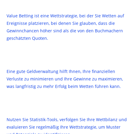
2. Was ist Value Betting?
Value Betting ist eine Wettstrategie, bei der Sie Wetten auf
Ereignisse platzieren, bei denen Sie glauben, dass die
Gewinnchancen höher sind als die von den Buchmachern
geschätzten Quoten.
3. Warum ist Geldverwaltung beim
Sportwetten wichtig?
Eine gute Geldverwaltung hilft Ihnen, Ihre finanziellen
Verluste zu minimieren und Ihre Gewinne zu maximieren,
was langfristig zu mehr Erfolg beim Wetten führen kann.
4. Wie kann ich meine Wetten
besser analysieren?
Nutzen Sie Statistik-Tools, verfolgen Sie Ihre Wettbilanz und
evaluieren Sie regelmäßig Ihre Wettstrategie, um Muster