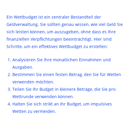
Festlegung eines Wettbudgets
Ein Wettbudget ist ein zentraler Bestandteil der
Geldverwaltung. Sie sollten genau wissen, wie viel Geld Sie
sich leisten können, um auszugeben, ohne dass es Ihre
finanziellen Verpflichtungen beeinträchtigt. Hier sind
Schritte, um ein effektives Wettbudget zu erstellen:
Analysieren Sie Ihre monatlichen Einnahmen und
Ausgaben.
Bestimmen Sie einen festen Betrag, den Sie für Wetten
verwenden möchten.
Teilen Sie Ihr Budget in kleinere Beträge, die Sie pro
Wettrunde verwenden können.
Halten Sie sich strikt an Ihr Budget, um impulsives
Wetten zu vermeiden.
Kluge Wettstrategien