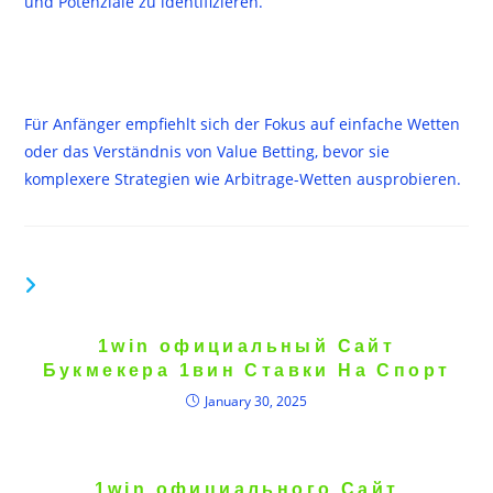
und Potenziale zu identifizieren.
5. Welche Wettstrategie ist am
besten für Anfänger geeignet?
Für Anfänger empfiehlt sich der Fokus auf einfache Wetten
oder das Verständnis von Value Betting, bevor sie
komplexere Strategien wie Arbitrage-Wetten ausprobieren.
YOU MIGHT ALSO LIKE
1win официальный Сайт
Букмекера 1вин Ставки На Спорт
January 30, 2025
1win официального Сайт