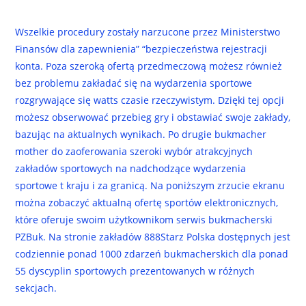
A Legalni Bukmacherzy
Wszelkie procedury zostały narzucone przez Ministerstwo
Finansów dla zapewnienia” “bezpieczeństwa rejestracji
konta. Poza szeroką ofertą przedmeczową możesz również
bez problemu zakładać się na wydarzenia sportowe
rozgrywające się watts czasie rzeczywistym. Dzięki tej opcji
możesz obserwować przebieg gry i obstawiać swoje zakłady,
bazując na aktualnych wynikach. Po drugie bukmacher
mother do zaoferowania szeroki wybór atrakcyjnych
zakładów sportowych na nadchodzące wydarzenia
sportowe t kraju i za granicą. Na poniższym zrzucie ekranu
można zobaczyć aktualną ofertę sportów elektronicznych,
które oferuje swoim użytkownikom serwis bukmacherski
PZBuk. Na stronie zakładów 888Starz Polska dostępnych jest
codziennie ponad 1000 zdarzeń bukmacherskich dla ponad
55 dyscyplin sportowych prezentowanych w różnych
sekcjach.