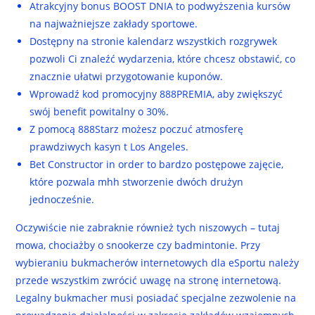
Atrakcyjny bonus BOOST DNIA to podwyższenia kursów
na najważniejsze zakłady sportowe.
Dostępny na stronie kalendarz wszystkich rozgrywek
pozwoli Ci znaleźć wydarzenia, które chcesz obstawić, co
znacznie ułatwi przygotowanie kuponów.
Wprowadź kod promocyjny 888PREMIA, aby zwiększyć
swój benefit powitalny o 30%.
Z pomocą 888Starz możesz poczuć atmosferę
prawdziwych kasyn t Los Angeles.
Bet Constructor in order to bardzo postępowe zajęcie,
które pozwala mhh stworzenie dwóch drużyn
jednocześnie.
Oczywiście nie zabraknie również tych niszowych – tutaj
mowa, chociażby o snookerze czy badmintonie. Przy
wybieraniu bukmacherów internetowych dla eSportu należy
przede wszystkim zwrócić uwagę na stronę internetową.
Legalny bukmacher musi posiadać specjalne zezwolenie na