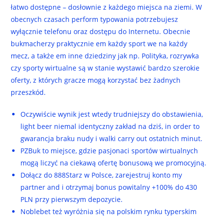
łatwo dostępne – dosłownie z każdego miejsca na ziemi. W
obecnych czasach perform typowania potrzebujesz
wyłącznie telefonu oraz dostępu do Internetu. Obecnie
bukmacherzy praktycznie em każdy sport we na każdy
mecz, a także em inne dziedziny jak np. Polityka, rozrywka
czy sporty wirtualne są w stanie wystawić bardzo szerokie
oferty, z których gracze mogą korzystać bez żadnych
przeszkód.
Oczywiście wynik jest wtedy trudniejszy do obstawienia,
light beer niemal identyczny zakład na dziś, in order to
gwarancja braku nudy i walki carry out ostatnich minut.
PZBuk to miejsce, gdzie pasjonaci sportów wirtualnych
mogą liczyć na ciekawą ofertę bonusową we promocyjną.
Dołącz do 888Starz w Polsce, zarejestruj konto my
partner and i otrzymaj bonus powitalny +100% do 430
PLN przy pierwszym depozycie.
Noblebet też wyróżnia się na polskim rynku typerskim