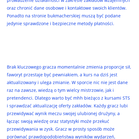
prowadzenie działalności w zakresie zakładów wzajemnych
oraz chronić dane osobowe i kontaktowe swoich klientów.
Ponadto na stronie bukmacherskiej muszą być podane
jedynie sprawdzone i bezpieczne metody płatności.
Ranking Najlepszych
Bukmacherów E-sport: Bonusy
Powitalne
Brak kluczowego gracza momentalnie zmienia proporcje sił,
faworyt przestaje być pewniakiem, a kurs na dziś jest
aktualizowany i ulega zmianie. W sporcie nic nie jest dane
raz na zawsze, wiedzą o tym wielcy mistrzowie, jak i
pretendenci. Dlatego warto być mhh bieżąco z kursami STS
i sprawdzać aktualizację oferty zakładów. Każdy gracz lubi
przewidywać wynik meczu swojej ulubionej drużyny, a
łącząc swoją wiedzę oraz statystyki może przekuć
przewidywania w zysk. Gracz w prosty sposób może
porównać prawdopodobieństwa wyników wydarzeń,