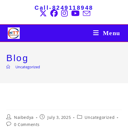
Skip
Call-8249118948
to
content
Menu
Blog
>
Uncategorized
Zakłady Sportowe I Kasyno W
Polsce”
Post
Post
Post
Naibedya
July 3, 2025
Uncategorized
author:
published:
category:
Post
0 Comments