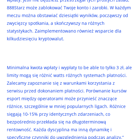
888Starz może zablokować Twoje konto i zarobki. W każdym
meczu można obstawiać dziesiątki wyników, począwszy od
zwycięzcy spotkania, a skończywszy na różnych
statystykach. Zaimplementowano również wsparcie dla
kilkudziesięciu kryptowalut.
Legalny Bukmacher Lebull
Minimalna kwota wpłaty i wypłaty to be able to tylko 3 zł, ale
limity mogą się różnić watts różnych systemach płatności.
Zalecamy zapoznanie się z warunkami korzystania z
serwisu przed dokonaniem płatności. Porównanie kursów
esport między operatorami może przynieść znaczące
różnice, szczególnie w mniej popularnych ligach. Różnice
sięgają 10-15% przy identycznych zdarzeniach, co
bezpośrednio przekłada się na długoterminową
rentowność. Każda dyscyplina ma inną dynamikę i
specyficzne czynniki do uwzględnienia podczas analizy.”