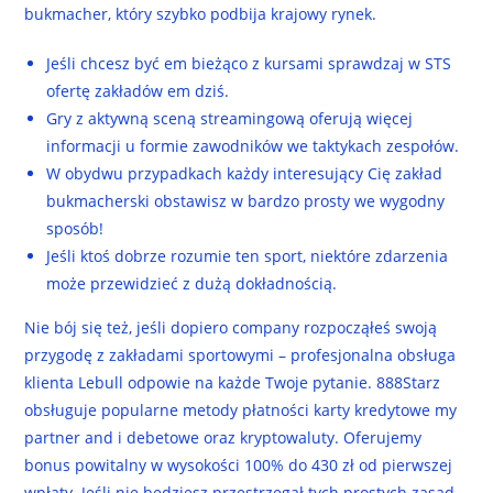
bukmacher, który szybko podbija krajowy rynek.
Jeśli chcesz być em bieżąco z kursami sprawdzaj w STS
ofertę zakładów em dziś.
Gry z aktywną sceną streamingową oferują więcej
informacji u formie zawodników we taktykach zespołów.
W obydwu przypadkach każdy interesujący Cię zakład
bukmacherski obstawisz w bardzo prosty we wygodny
sposób!
Jeśli ktoś dobrze rozumie ten sport, niektóre zdarzenia
może przewidzieć z dużą dokładnością.
Nie bój się też, jeśli dopiero company rozpocząłeś swoją
przygodę z zakładami sportowymi – profesjonalna obsługa
klienta Lebull odpowie na każde Twoje pytanie. 888Starz
obsługuje popularne metody płatności karty kredytowe my
partner and i debetowe oraz kryptowaluty. Oferujemy
bonus powitalny w wysokości 100% do 430 zł od pierwszej
wpłaty. Jeśli nie będziesz przestrzegał tych prostych zasad,