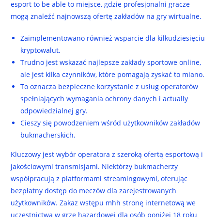
esport to be able to miejsce, gdzie profesjonalni gracze
mogą znaleźć najnowszą ofertę zakładów na gry wirtualne.
Zaimplementowano również wsparcie dla kilkudziesięciu
kryptowalut.
Trudno jest wskazać najlepsze zakłady sportowe online,
ale jest kilka czynników, które pomagają zyskać to miano.
To oznacza bezpieczne korzystanie z usług operatorów
spełniających wymagania ochrony danych i actually
odpowiedzialnej gry.
Cieszy się powodzeniem wśród użytkowników zakładów
bukmacherskich.
Kluczowy jest wybór operatora z szeroką ofertą esportową i
jakościowymi transmisjami. Niektórzy bukmacherzy
współpracują z platformami streamingowymi, oferując
bezpłatny dostęp do meczów dla zarejestrowanych
użytkowników. Zakaz wstępu mhh stronę internetową we
uczestnictwa w grze hazardowej dla osób poniżej 18 roku