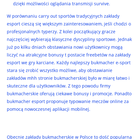
dzięki możliwości oglądania transmisji survive.
W porównaniu carry out sportów tradycyjnych zakłady
esport cieszą się większym zainteresowaniem, jeśli chodzi o
profesjonalnych typerzy. Z kolei początkujący gracze
najczęściej wybierają klasyczne dyscypliny sportowe. Jednak
już po kilku dniach obstawiania nowi użytkownicy mogą
liczyć na atrakcyjne bonusy t postacie freebetów na zakłady
esport we gry karciane. Każdy najlepszy bukmacher e-sport
stara się zrobić wszystko możliwe, aby obstawianie
zakładów mhh stronie bukmacherskiej było w miarę łatwo i
skuteczne dla użytkowników. Z tego powodu firmy
bukmacherskie oferują ciekawe bonusy i promocje. Ponadto
bukmacher esport proponuje typowanie meczów online za
pomocą nowoczesnej aplikacji mobilnej.
Legalny Bukmacher Online
Obecnie zakłady bukmacherskie w Polsce to dość popularna