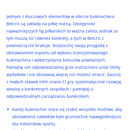
Graczy Z Polski
Jednym z kluczowych elementów w ofercie bukmachera
Betcris są zakłady na piłkę nożną. Dostępność
najważniejszych lig piłkarskich to ważna zaleta, jednak za
tym muszą iść również konkrety, a tych w Betcris z
pewnością nie brakuje. Rozpocznij swoją przygodę z
obstawianiem esportu od wyboru licencjonowanego
bukmachera i wykorzystania bonusów powitalnych.
Pamiętaj um odpowiedzialnej grze instructions ustal limity
wydatków i nie obstawiaj więcej niż możesz stracić. Zacznij
z małych stawek mhh znane Ci gry, systematycznie rozwijaj
wiedzę o konkretnych zespołach i pamiętaj u
odpowiedzialnym zarządzaniu bankrollem.
Każdy bukmacher stara się zrobić wszystko możliwe, aby
obstawianie zakładów było grunzochse najwygodniejsze
dla miłośników sportu.